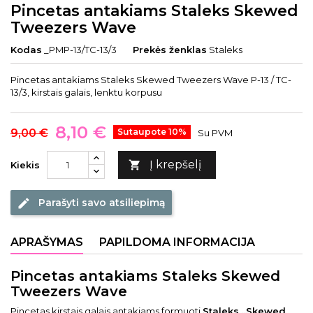
Pincetas antakiams Staleks Skewed
Tweezers Wave
Kodas
_PMP-13/TC-13/3
Prekės ženklas
Staleks
Pincetas antakiams Staleks Skewed Tweezers Wave P-13 / TC-
13/3, kirstais galais, lenktu korpusu
8,10 €
9,00 €
Sutaupote 10%
Su PVM
Į krepšelį

Kiekis
Parašyti savo atsiliepimą
edit
APRAŠYMAS
PAPILDOMA INFORMACIJA
Pincetas antakiams Staleks Skewed
Tweezers Wave
Pincetas kirstais galais antakiams formuoti
Staleks „Skewed