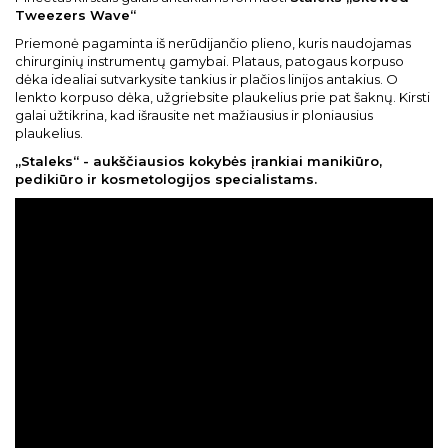
Tweezers Wave“
Priemonė pagaminta iš nerūdijančio plieno, kuris naudojamas
chirurginių instrumentų gamybai. Plataus, patogaus korpuso
dėka idealiai sutvarkysite tankius ir plačios linijos antakius. O
lenkto korpuso dėka, užgriebsite plaukelius prie pat šaknų. Kirsti
galai užtikrina, kad išrausite net mažiausius ir ploniausius
plaukelius.
„Staleks“ - aukščiausios kokybės įrankiai manikiūro,
pedikiūro ir kosmetologijos specialistams.