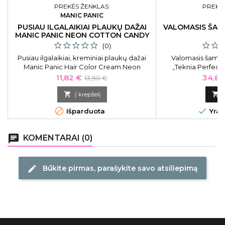
PREKĖS ŽENKLAS:
PREKĖS
MANIC PANIC
L
PUSIAU ILGALAIKIAI PLAUKŲ DAŽAI
VALOMASIS ŠAM
MANIC PANIC NEON COTTON CANDY
PINK 118 ML
(0)
Pusiau ilgalaikiai, kreminiai plaukų dažai
Valomasis šamp
Manic Panic Hair Color Cream Neon
„Teknia Perfect
Cotton Candy Pink MEU11004, 118 ml
Micelinis šampūn
Kaina
Bazinė
Kaina
11,82 €
34,85
13,90 €
plaukams. Detok
kaina
apsaugo plaukus n

Į krepšelį

kalkių, juos drėkin


Išparduota
Yra 
ir žv
chat
KOMENTARAI (0)
Būkite pirmas, parašykite savo atsiliepimą
edit