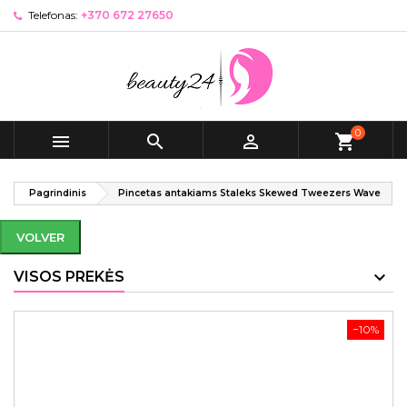
Telefonas:
+370 672 27650
0



shopping_cart
Pagrindinis
Pincetas antakiams Staleks Skewed Tweezers Wave
VOLVER
VISOS PREKĖS
−10%