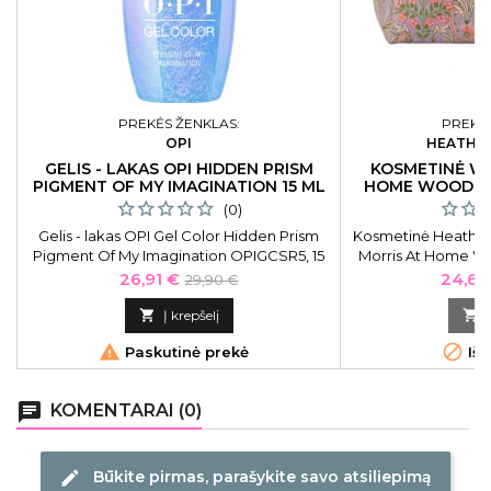
PREKĖS ŽENKLAS:
PREKĖS
OPI
HEATHCO
GELIS - LAKAS OPI HIDDEN PRISM
KOSMETINĖ WI
PIGMENT OF MY IMAGINATION 15 ML
HOME WOODLA
(0)
Gelis - lakas OPI Gel Color Hidden Prism
Kosmetinė Heathcot
Pigment Of My Imagination OPIGCSR5, 15
Morris At Home W
ml
Wash Ba
Kaina
Bazinė
Kaina
26,91 €
24,65
29,90 €
kaina

Į krepšelį



Paskutinė prekė
Išp
chat
KOMENTARAI (0)
Būkite pirmas, parašykite savo atsiliepimą
edit