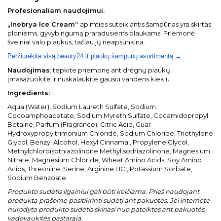
Profesionaliam naudojimui.
„Inebrya Ice Cream“
apimties suteikiantis šampūnas yra skirtas
ploniems, gyvybingumą praradusiems plaukams. Priemonė
švelniai valo plaukus, tačiau jų neapsunkina.
Peržiūrėkite visą beauty24.lt plaukų šampūnų asortimentą →
Naudojimas
: tepkite priemonę ant drėgnų plaukų,
įmasažuokite ir nuskalaukite gausiu vandens kiekiu.
Ingredients:
Aqua (Water), Sodium Laureth Sulfate, Sodium
Cocoamphoacetate, Sodium Myreth Sulfate, Cocamidopropyl
Betaine, Parfum (Fragrance), Citric Acid, Guar
Hydroxypropyltrimonium Chloride, Sodium Chloride, Triethylene
Glycol, Benzyl Alcohol, Hexyl Cinnamal, Propylene Glycol,
Methylchloroisothiazolinone Methylisothiazolinone, Magnesium
Nitrate, Magnesium Chloride, Wheat Amino Acids, Soy Amino
Acids, Threonine, Serine, Arginine HCl, Potassium Sorbate,
Sodium Benzoate.
Produkto sudėtis ilgainiui gali būti keičiama. Prieš naudojant
produktą prašome pasitikrinti sudėtį ant pakuotės. Jei internete
nurodyta produkto sudėtis skiriasi nuo pateiktos ant pakuotės,
vadovaukitės pastarąja.