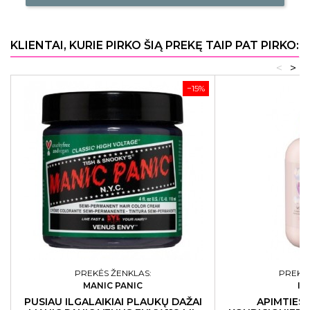
KLIENTAI, KURIE PIRKO ŠIĄ PREKĘ TAIP PAT PIRKO:
<
>
−15%
PREKĖS ŽENKLAS:
PREKĖS
MANIC PANIC
IN
PUSIAU ILGALAIKIAI PLAUKŲ DAŽAI
APIMTIES 