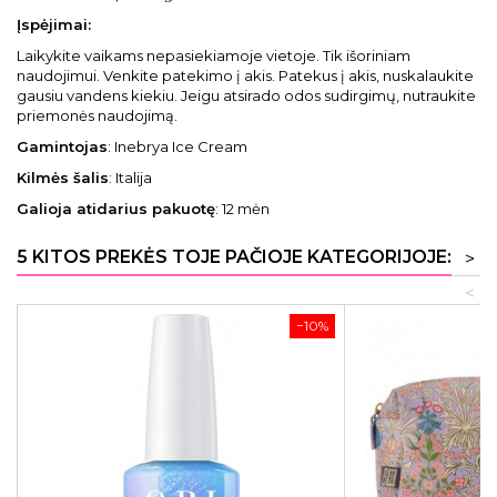
Įspėjimai:
Laikykite vaikams nepasiekiamoje vietoje. Tik išoriniam
naudojimui. Venkite patekimo į akis. Patekus į akis, nuskalaukite
gausiu vandens kiekiu. Jeigu atsirado odos sudirgimų, nutraukite
priemonės naudojimą.
Gamintojas
: Inebrya Ice Cream
Kilmės šalis
: Italija
Galioja atidarius pakuotę
: 12 mėn
5 KITOS PREKĖS TOJE PAČIOJE KATEGORIJOJE:
>
<
−10%