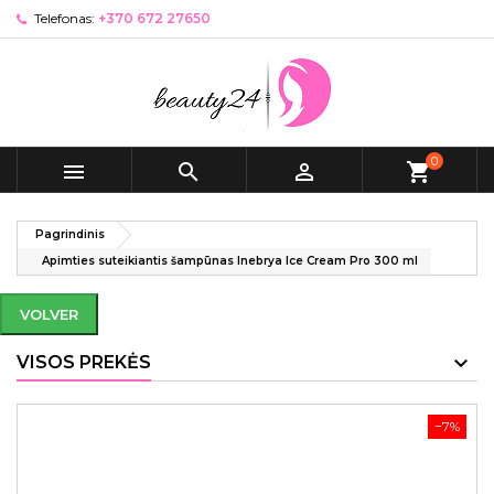
Telefonas:
+370 672 27650
0



shopping_cart
Pagrindinis
Apimties suteikiantis šampūnas Inebrya Ice Cream Pro 300 ml
VOLVER
VISOS PREKĖS
−7%