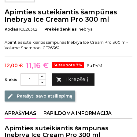
Apimties suteikiantis šampūnas
Inebrya Ice Cream Pro 300 ml
Kodas
ICE26362
Prekės ženklas
Inebrya
Apimties suteikiantis šampūnas Inebrya Ice Cream Pro 300 ml-
Volume Shampoo ICE26362
11,16 €
12,00 €
Sutaupote 7%
Su PVM
Į krepšelį

Kiekis
Parašyti savo atsiliepimą
edit
APRAŠYMAS
PAPILDOMA INFORMACIJA
Apimties suteikiantis šampūnas
Inebrya Ice Cream Pro 300 ml