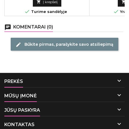
struktūrą. Lakme 

Į krepšelį

sulaukę profesi


Turime sandėlyje
Yra 
priežiūros produ
įkurta 1996 metais
kompanijos prod
chat
KOMENTARAI (0)
palankaus ve
Būkite pirmas, parašykite savo atsiliepimą
edit

PREKĖS

MŪSŲ ĮMONĖ

JŪSŲ PASKYRA

KONTAKTAS