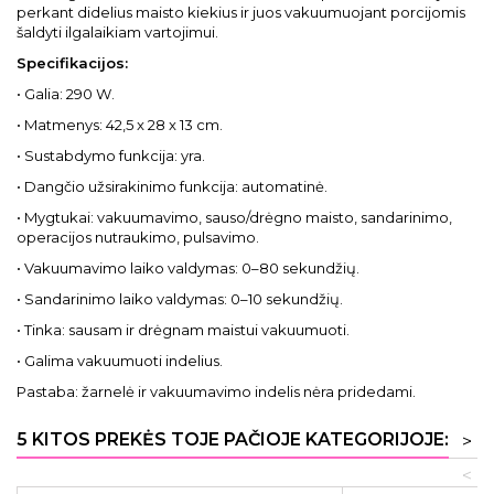
perkant didelius maisto kiekius ir juos vakuumuojant porcijomis
šaldyti ilgalaikiam vartojimui.
Specifikacijos:
• Galia: 290 W.
• Matmenys: 42,5 x 28 x 13 cm.
• Sustabdymo funkcija: yra.
• Dangčio užsirakinimo funkcija: automatinė.
• Mygtukai: vakuumavimo, sauso/drėgno maisto, sandarinimo,
operacijos nutraukimo, pulsavimo.
• Vakuumavimo laiko valdymas: 0–80 sekundžių.
• Sandarinimo laiko valdymas: 0–10 sekundžių.
• Tinka: sausam ir drėgnam maistui vakuumuoti.
• Galima vakuumuoti indelius.
Pastaba: žarnelė ir vakuumavimo indelis nėra pridedami.
5 KITOS PREKĖS TOJE PAČIOJE KATEGORIJOJE:
>
<