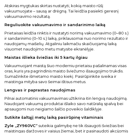
Atskiras mygtukas skirtas nustatyti, kokią maisto rūšį
vakuumuojate – sausą ar drėgną. Tai leidžia pasiekti geresnį
vakuumavimo rezultatą.
Reguliuokite vakuumavimo ir sandarinimo laiką
Prietaisas leidžia rinktis ir nustatyti norimą vakuumavimo (0–80 s.)
ir sandarinimo (0–10 s.) laiką, priklausomai nuo norimo rezultato ir
naudojamų maišelių. Atgaliniu laikmačiu skaičiuojamą laiką
visuomet naudojimo metu matysite ekranėlyje.
Maistas išlieka šviežias iki 5 kartų ilgiau
Vakuumuojant maistą šiuo moderniu prietaisu pašalinamas visas
oras, kuris yra pagrindinis maisto šviežumo išsaugojimo trukdis.
Sumažinkite išmetamo maisto kiekį. Pasirūpinkite sveika ir
maistinga mityba savo šeimai ištisus metus.
Lengvas ir paprastas naudojimas
Pilnai automatinis vakuumavimas užtikrina itin lengvą naudojimą.
Naudojant vakuumą produktai išlaiko savo natūralią spalvą bei
apsaugomi nuo neigiamo šalčio poveikio šaldiklyje.
Sutikite šaltąjį metų laiką pasirūpinę vitaminais
Zyle „ZY960VC“
suteikia galimybę ne tik išsaugoti šviežias bei
maistingas daržoves ir vaisius žiemai, bet ir pasinaudoti akcijomis