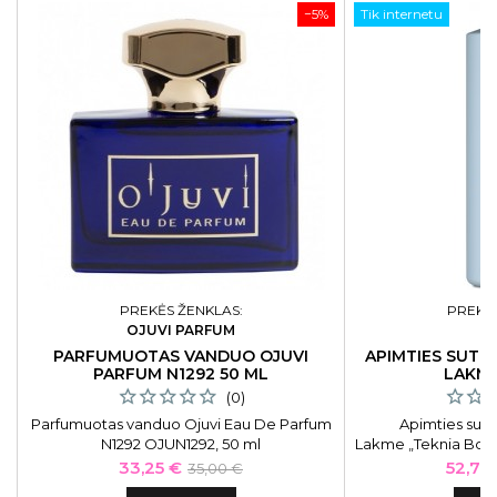
−5%
Tik internetu
PREKĖS ŽENKLAS:
PREKĖS
OJUVI PARFUM
L
PARFUMUOTAS VANDUO OJUVI
APIMTIES SUTE
PARFUM N1292 50 ML
LAKME
(0)
Parfumuotas vanduo Ojuvi Eau De Parfum
Apimties sute
N1292 OJUN1292, 50 ml
Lakme „Teknia Body
sukurtas specialiai 
Kaina
Bazinė
Kaina
33,25 €
52,70
35,00 €
drėkina bei
kaina