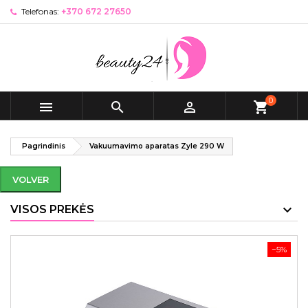
Telefonas:
+370 672 27650
0



shopping_cart
Pagrindinis
Vakuumavimo aparatas Zyle 290 W
VOLVER
VISOS PREKĖS
−5%