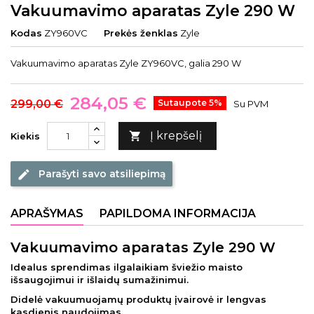
Vakuumavimo aparatas Zyle 290 W
Kodas
ZY960VC
Prekės ženklas
Zyle
Vakuumavimo aparatas Zyle ZY960VC, galia 290 W
284,05 €
299,00 €
Sutaupote 5%
Su PVM
Į krepšelį

Kiekis
Parašyti savo atsiliepimą
edit
APRAŠYMAS
PAPILDOMA INFORMACIJA
Vakuumavimo aparatas Zyle 290 W
Idealus sprendimas ilgalaikiam šviežio maisto
išsaugojimui ir išlaidų sumažinimui.
Didelė vakuumuojamų produktų įvairovė ir lengvas
kasdienis naudojimas.