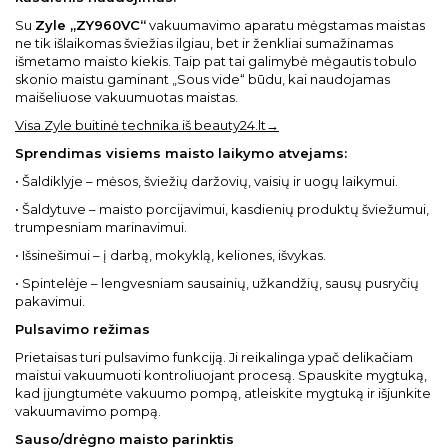
Su
Zyle „ZY960VC“
vakuumavimo aparatu mėgstamas maistas
ne tik išlaikomas šviežias ilgiau, bet ir ženkliai sumažinamas
išmetamo maisto kiekis. Taip pat tai galimybė mėgautis tobulo
skonio maistu gaminant „Sous vide“ būdu, kai naudojamas
maišeliuose vakuumuotas maistas.
Visa Zyle buitinė technika iš beauty24.lt→
Sprendimas visiems maisto laikymo atvejams:
• Šaldiklyje – mėsos, šviežių daržovių, vaisių ir uogų laikymui.
• Šaldytuve – maisto porcijavimui, kasdienių produktų šviežumui,
trumpesniam marinavimui.
• Išsinešimui – į darbą, mokyklą, keliones, išvykas.
• Spintelėje – lengvesniam sausainių, užkandžių, sausų pusryčių
pakavimui.
Pulsavimo režimas
Prietaisas turi pulsavimo funkciją. Ji reikalinga ypač delikačiam
maistui vakuumuoti kontroliuojant procesą. Spauskite mygtuką,
kad įjungtumėte vakuumo pompą, atleiskite mygtuką ir išjunkite
vakuumavimo pompą.
Sauso/drėgno maisto parinktis