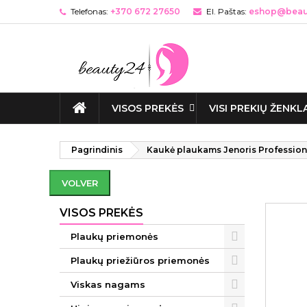
Telefonas:
+370 672 27650
El. Paštas:
eshop@beaut
VISOS PREKĖS
VISI PREKIŲ ŽENKL
Pagrindinis
Kaukė plaukams Jenoris Professiona
VOLVER
VISOS PREKĖS
Plaukų priemonės
Plaukų priežiūros priemonės
Viskas nagams