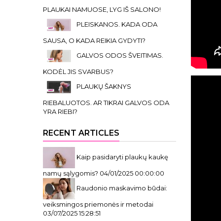
PLAUKAI NAMUOSE, LYG IŠ SALONO!
PLEISKANOS. KADA ODA
SAUSA, O KADA REIKIA GYDYTI?
GALVOS ODOS ŠVEITIMAS.
KODĖL JIS SVARBUS?
PLAUKŲ ŠAKNYS
RIEBALUOTOS. AR TIKRAI GALVOS ODA
YRA RIEBI?
RECENT ARTICLES
Kaip pasidaryti plaukų kaukę
namų sąlygomis?
04/01/2025 00:00:00
Raudonio maskavimo būdai:
veiksmingos priemonės ir metodai
03/07/2025 15:28:51