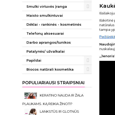
Kaukė
Smulki virtuvės įranga
Išsišakoj
Maisto smulkintuvai
Išskirtin
Dėklai - rankinės - kosmetinės
natūralus
tampa ypa
Telefonų aksesuarai
Peržiūrėki
Darbo aprangos/tunikos
Naudoji
nuskalau
Patalynės/ užvalkalai
„Jenoris
Papildai
Biocos natūrali kosmetika
POPULIARIAUSI STRAIPSNIAI
KERATINO NAUDA IR ŽALA
PLAUKAMS. KĄ REIKIA ŽINOTI?
LANKSTŪS IR GLOTNŪS