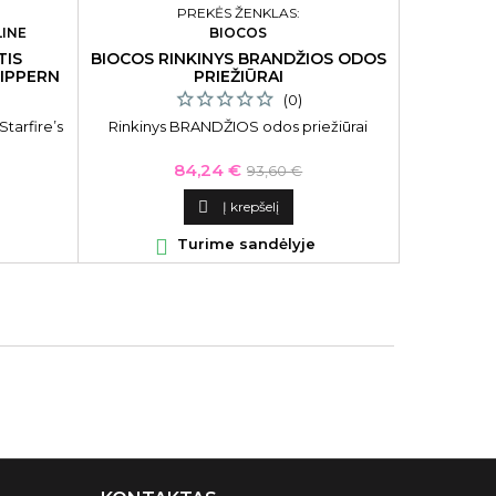
PREKĖS ŽENKLAS:
LINE
BIOCOS
TIS
BIOCOS RINKINYS BRANDŽIOS ODOS
RIPPERN
PRIEŽIŪRAI
(0)
tarfire’s
Rinkinys BRANDŽIOS odos priežiūrai
Kaina
Bazinė
84,24 €
93,60 €
kaina

Į krepšelį

Turime sandėlyje