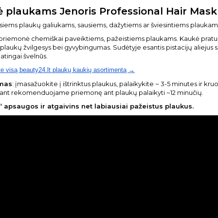
 plaukams Jenoris Professional Hair Mask s
usiems plaukų galiukams, sausiems, dažytiems ar šviesintiems plaukams
ė priemonė chemiškai paveiktiems, pažeistiems plaukams. Kaukė praturtin
 plaukų žvilgesys bei gyvybingumas. Sudėtyje esantis pistacijų aliejus
tingai švelnūs.
te visą beauty24.lt plaukų kaukių asortimentą →
mas
: įmasažuokite į ištrinktus plaukus, palaikykite ~ 3-5 minutes ir kruo
jant rekomenduojame priemonę ant plaukų palaikyti ~12 minučių.
“ apsaugos ir atgaivins net labiausiai pažeistus plaukus.