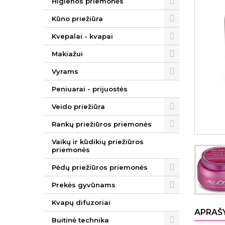
Higienos priemonės
Kūno priežiūra
Kvepalai - kvapai
Makiažui
Vyrams
Peniuarai - prijuostės
Veido priežiūra
Rankų priežiūros priemonės
Vaikų ir kūdikių priežiūros
priemonės
Pėdų priežiūros priemonės
Prekės gyvūnams
Kvapų difuzoriai
APRAŠ
Buitinė technika