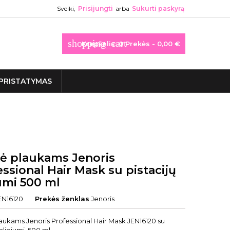
Sveiki,
Prisijungti
arba
Sukurti paskyrą
shopping_cart
Krepšelis:
0
Prekės - 0,00 €
PRISTATYMAS
ė plaukams Jenoris
ssional Hair Mask su pistacijų
umi 500 ml
EN16120
Prekės ženklas
Jenoris
aukams Jenoris Professional Hair Mask JEN16120 su