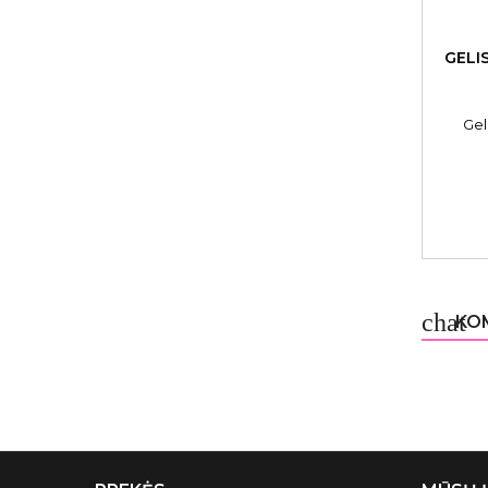
GELI
Gel
chat
KOM