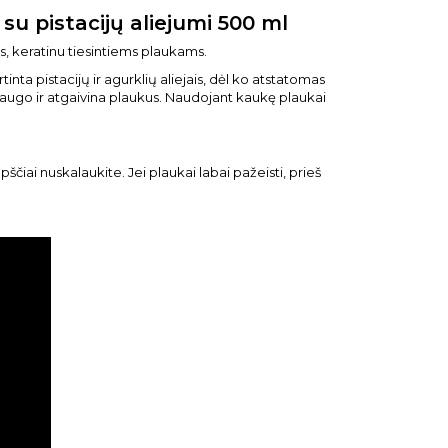
u pistacijų aliejumi 500 ml
, keratinu tiesintiems plaukams.
ta pistacijų ir agurklių aliejais, dėl ko atstatomas
 saugo ir atgaivina plaukus. Naudojant kaukę plaukai
pščiai nuskalaukite. Jei plaukai labai pažeisti, prieš