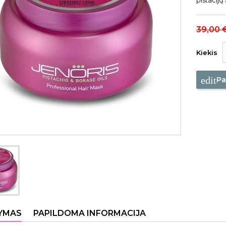
pistacijų
39,00 
Kiekis
edit
Pa
YMAS
PAPILDOMA INFORMACIJA