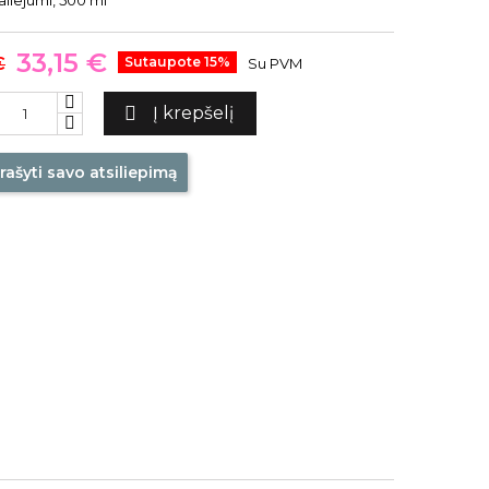
 aliejumi, 500 ml
33,15 €
€
Sutaupote 15%
Su PVM

Į krepšelį
rašyti savo atsiliepimą