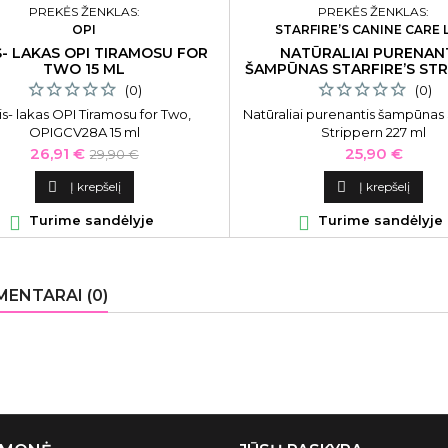
PREKĖS ŽENKLAS:
PREKĖS ŽENKLAS:
OPI
STARFIRE’S CANINE CARE 
S- LAKAS OPI TIRAMOSU FOR
NATŪRALIAI PURENAN
TWO 15 ML
ŠAMPŪNAS STARFIRE’S ST
227 ML
(0)
(0)
is- lakas OPI Tiramosu for Two,
Natūraliai purenantis šampūnas S
OPIGCV28A 15 ml
Strippern 227 ml
Kaina
Bazinė
Kaina
26,91 €
25,90 €
29,90 €
kaina

Į krepšelį

Į krepšelį

Turime sandėlyje

Turime sandėlyje
ENTARAI (0)