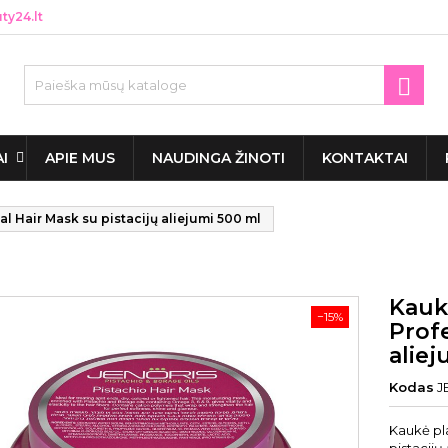
y24.lt

AI
APIE MUS
NAUDINGA ŽINOTI
KONTAKTAI
l Hair Mask su pistacijų aliejumi 500 ml
Kauk
−15%
Profe
aliej
Kodas
J
Kaukė pl