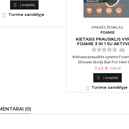
kaina

Į krepšelį

Turime sandėlyje
PREKĖS ŽENKLAS:
FOAMIE
KIETASIS PRAUSIKLIS V
FOAMIE 3 IN 1 SU AKTYV
ANGLIMI
(0)
Kietasis prausiklis vyrams Foami
Shower Body Bar For Men 
FMBBCH2001, su aktyvinta a
Kaina
Bazinė
7,43 €
7,90 €
kaina

Į krepšelį

Turime sandėlyje
ENTARAI (0)