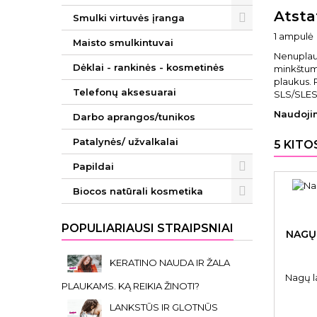
Atsta
Smulki virtuvės įranga
1 ampulė
Maisto smulkintuvai
Nenuplaun
Dėklai - rankinės - kosmetinės
minkštumo
plaukus.
Telefonų aksesuarai
SLS/SLES.
Naudoji
Darbo aprangos/tunikos
Patalynės/ užvalkalai
5 KITO
Papildai
Biocos natūrali kosmetika
POPULIARIAUSI STRAIPSNIAI
NAGŲ 
KERATINO NAUDA IR ŽALA
Nagų l
PLAUKAMS. KĄ REIKIA ŽINOTI?
LANKSTŪS IR GLOTNŪS