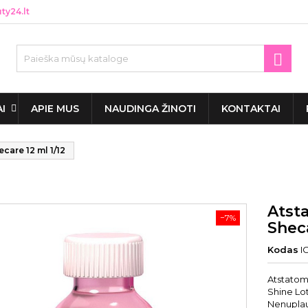
y24.lt

AI
APIE MUS
NAUDINGA ŽINOTI
KONTAKTAI
care 12 ml 1/12
Atst
−7%
Sheca
Kodas
I
Atstatoma
Shine Lot
Nenuplaun