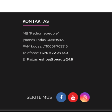
KONTAKTAS
MB "Pethomepeople"
Įmonės kodas: 305695822
PVM kodas: LT100014709916
Telefonas:
+370 672 27650
El. Paštas:
eshop@beauty24.lt
SEKITE MUS