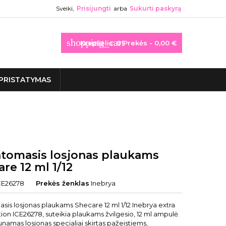
Sveiki,
Prisijungti
arba
Sukurti paskyrą
shopping_cart
Krepšelis:
0
Prekės - 0,00 €
PRISTATYMAS
atomasis losjonas plaukams
re 12 ml 1/12
CE26278
Prekės ženklas
Inebrya
sis losjonas plaukams Shecare 12 ml 1/12 Inebrya extra
ion ICE26278, suteikia plaukams žvilgesio, 12 ml ampulė.
amas losjonas specialiai skirtas pažeistiems,