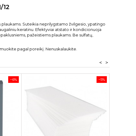
1/12
s plaukams. Suteikia neprilygstamo žvilgesio, ypatingo
galiniu keratinu. Efektyviai atstato ir kondicionuoja
paklusniems, pažeistiems plaukams. Be sulfatų,
formuokite pagal poreikį. Nenuskalaukite.
<
>
−6%
−5%