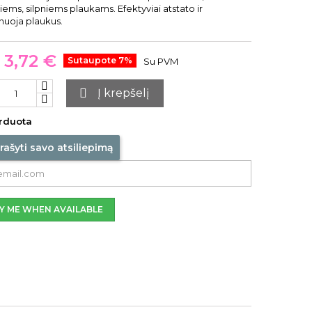
ems, silpniems plaukams. Efektyviai atstato ir
nuoja plaukus.
3,72 €
Sutaupote 7%
Su PVM

Į krepšelį
rduota
rašyti savo atsiliepimą
Y ME WHEN AVAILABLE