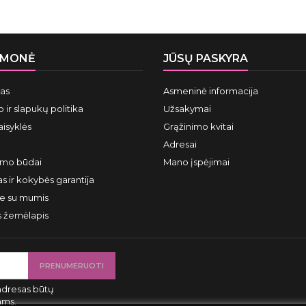
ĮMONĖ
JŪSŲ PASKYRA
mas
Asmeninė informacija
 ir slapukų politika
Užsakymai
aisyklės
Grąžinimo kvitai
Adresai
ymo būdai
Mano įspėjimai
s ir kokybės garantija
te su mumis
s žemėlapis
adresas būtų
ams.