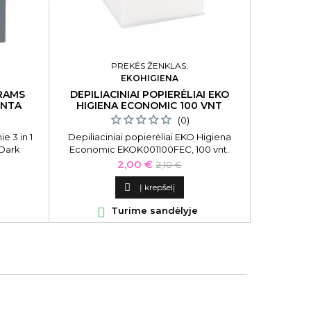
PREKĖS ŽENKLAS:
EKOHIGIENA
YRAMS
DEPILIACINIAI POPIERĖLIAI EKO
NENUPLA
INTA
HIGIENA ECONOMIC 100 VNT
SARYNA K
AFRICA
(0)
e 3 in 1
Depiliaciniai popierėliai EKO Higiena
Nenuplaun
Dark
Economic EKOK001100FEC, 100 vnt.
KEY Damag
nglimi
pakuotė
Cream 
Kaina
Bazinė
2,00 €
2,10 €
taukmedžio
kaina

Į krepšelį

Turime sandėlyje