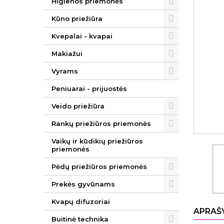
Higienos priemonės
Kūno priežiūra
Kvepalai - kvapai
Makiažui
Vyrams
Peniuarai - prijuostės
Veido priežiūra
Rankų priežiūros priemonės
Vaikų ir kūdikių priežiūros
priemonės
Pėdų priežiūros priemonės
Prekės gyvūnams
Kvapų difuzoriai
APRAŠ
Buitinė technika