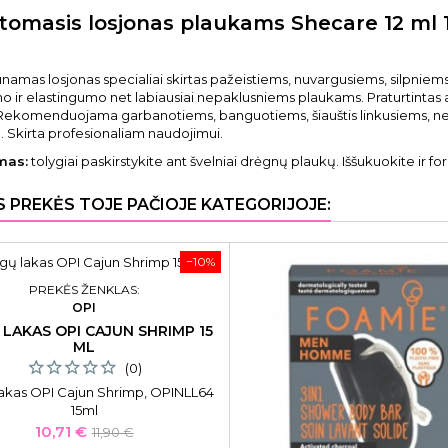
tomasis losjonas plaukams Shecare 12 ml 
amas losjonas specialiai skirtas pažeistiems, nuvargusiems, silpniem
 ir elastingumo net labiausiai nepaklusniems plaukams. Praturtintas au
 Rekomenduojama garbanotiems, banguotiems, šiauštis linkusiems, ne
 Skirta profesionaliam naudojimui.
mas:
tolygiai paskirstykite ant švelniai drėgnų plaukų. Iššukuokite ir 
S PREKĖS TOJE PAČIOJE KATEGORIJOJE:
−10%
PREKĖS ŽENKLAS:
OPI
LAKAS OPI CAJUN SHRIMP 15
ML
(0)
akas OPI Cajun Shrimp, OPINLL64
15ml
Kaina
Bazinė
10,71 €
11,90 €