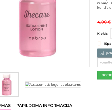
nuvargusi
kondicio
4,00 €
Kiekis

Išpa
edit
Pa
NOTIF
YMAS
PAPILDOMA INFORMACIJA