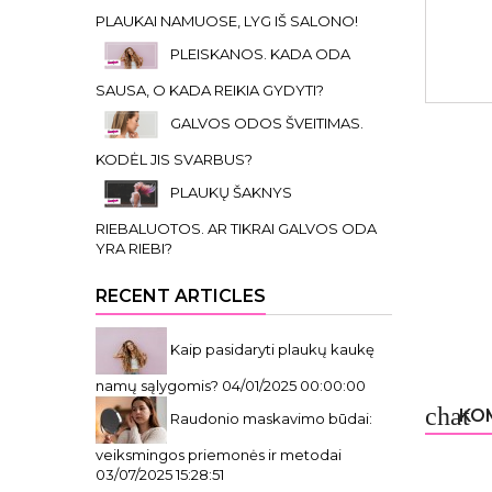
PLAUKAI NAMUOSE, LYG IŠ SALONO!
PLEISKANOS. KADA ODA
SAUSA, O KADA REIKIA GYDYTI?
GALVOS ODOS ŠVEITIMAS.
KODĖL JIS SVARBUS?
PLAUKŲ ŠAKNYS
RIEBALUOTOS. AR TIKRAI GALVOS ODA
YRA RIEBI?
RECENT ARTICLES
Kaip pasidaryti plaukų kaukę
namų sąlygomis?
04/01/2025 00:00:00
chat
KOM
Raudonio maskavimo būdai:
veiksmingos priemonės ir metodai
03/07/2025 15:28:51