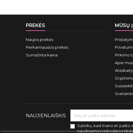
PREKĖS
MŪSŲ 
Naujos prekės
Pristaty
Perkamiausios prekės
Privatumo
Sumažinta kaina
Pirkimo t
Apie mus
Atsiskait
Grąžinima
Susisieki
Svetainė
NAUJIENLAIŠKIS
Sutinku, kad mano el. pašto 
naudojamos rinkodaros tiksl