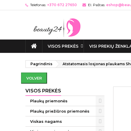
Telefonas:
+370 672 27650
El. Paštas:
eshop@beaut
VISOS PREKĖS
VISI PREKIŲ ŽENKL
Pagrindinis
Atstatomasis losjonas plaukams She
VOLVER
VISOS PREKĖS
Plaukų priemonės
Plaukų priežiūros priemonės
Viskas nagams