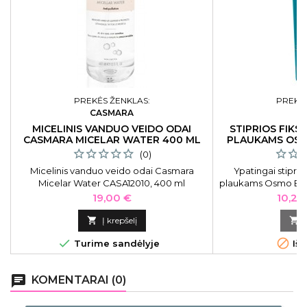
PREKĖS ŽENKLAS:
PREKĖS
CASMARA
O
MICELINIS VANDUO VEIDO ODAI
STIPRIOS FIKS
CASMARA MICELAR WATER 400 ML
PLAUKAMS OSM
GLU
(0)
Micelinis vanduo veido odai Casmara
Ypatingai stiprios
Micelar Water CASA12010, 400 ml
plaukams Osmo Ext
OS0640
Kaina
Kaina
19,00 €
10,20

Į krepšelį



Turime sandėlyje
Išp
chat
KOMENTARAI (0)