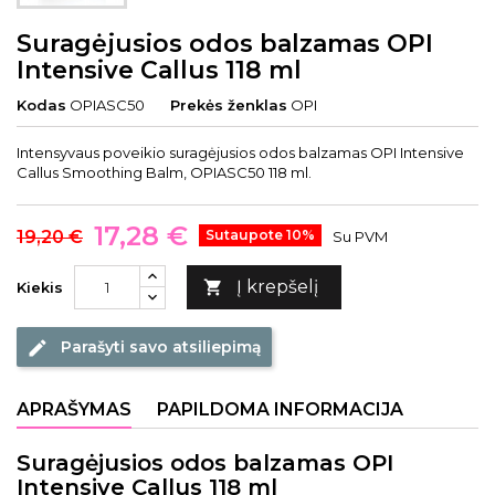
Suragėjusios odos balzamas OPI
Intensive Callus 118 ml
Kodas
OPIASC50
Prekės ženklas
OPI
Intensyvaus poveikio suragėjusios odos balzamas OPI Intensive
Callus Smoothing Balm, OPIASC50 118 ml.
17,28 €
19,20 €
Sutaupote 10%
Su PVM
Į krepšelį

Kiekis
Parašyti savo atsiliepimą
edit
APRAŠYMAS
PAPILDOMA INFORMACIJA
Suragėjusios odos balzamas OPI
Intensive Callus 118 ml