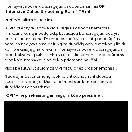
Intensyvaus poveikio suragėjusios odos balzamas
OPI
„Intensive Callus Smoothing Balm“
, 118 ml
Profesionaliam naudojimui.
„OPI“
intensyvaus poveikio suragėjusios odos balzamas
minkština kulnų ir pėdų odą. Išsausėjusi bei suragėjusi oda yra
puikiai sudrėkinama. Priemonės sudėtyje esanti pieno rūgštis
pašalina negyvas ląsteles ir lygina šiurkščią odą, o avokadų lipidų
kompleksas ją giliai drėkina. Intensyvaus poveikio suragėjusios
odos balzamas puikiai tinka salone atliekamoms procedūroms
arba kaip intensyvaus poveikio priemonė nakčiai.
Visos beauty24.lt siūlomos OPI nagų priežiūros priemonės→
Naudojimas:
priemonę tepkite ant švarios, rankšluosčiu
nusausintos odos, didžiausią dėmesį skirdami sausoms bei
šiurkščioms odos sritims.
„OPI“ – nepriekaištingai nagų ir kūno priežiūrai.