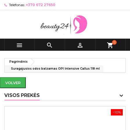
Telefonas:
+370 672 27650
0



shopping_cart
Pagrindinis
Suragėjusios odos balzamas OPI Intensive Callus 118 ml
VOLVER
VISOS PREKĖS
−10%