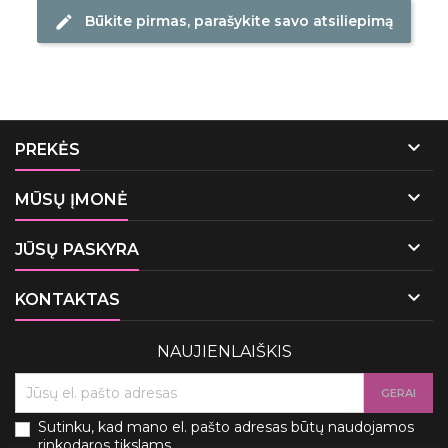
Būkite pirmas, parašykite savo atsiliepimą
edit

PREKĖS

MŪSŲ ĮMONĖ

JŪSŲ PASKYRA

KONTAKTAS
NAUJIENLAIŠKIS
Sutinku, kad mano el. pašto adresas būtų naudojamos
rinkodaros tikslams.