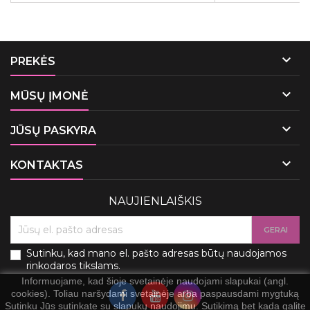

PREKĖS

MŪSŲ ĮMONĖ

JŪSŲ PASKYRA

KONTAKTAS
NAUJIENLAIŠKIS
Sutinku, kad mano el. pašto adresas būtų naudojamos
rinkodaros tikslams.
Informuojame, kad šioje svetainėje naudojami slapukai (angl.
cookies). Toliau naršydami svetainėje arba paspausdami mygtuką
Sutinku Jūs sutinkate su slapukų naudojimu. Sutikimą bet kada galite