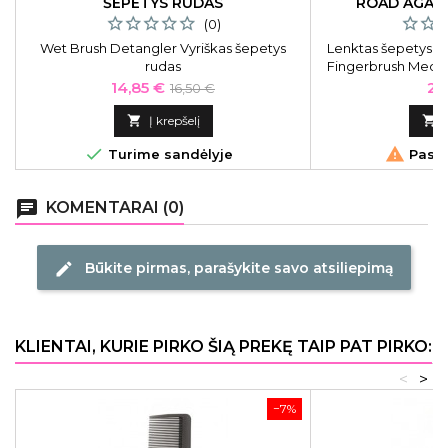
ŠEPETYS RUDAS
ROAD AGAI
(0)
Wet Brush Detangler Vyriškas šepetys
Lenktas šepetys p
rudas
Fingerbrush Medi
Blue Lag
Kaina
Bazinė
Ka
14,85 €
24
16,50 €
kaina

Į krepšelį



Turime sandėlyje
Pasku
chat
KOMENTARAI (0)
Būkite pirmas, parašykite savo atsiliepimą
edit
KLIENTAI, KURIE PIRKO ŠIĄ PREKĘ TAIP PAT PIRKO:
<
>
−7%