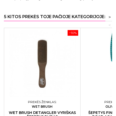
5 KITOS PREKĖS TOJE PAČIOJE KATEGORIJOJE:
>
<
−10%
PREKĖS ŽENKLAS:
PREKĖS
WET BRUSH
OLIVI
WET BRUSH DETANGLER VYRIŠKAS
ŠEPETYS FIN