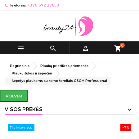
Telefonas:
+370 672 27650
0



shopping_cart
Pagrindinis
Plaukų priežiūros priemonės
Plaukų šukos ir šepečiai
Šepetys plaukams su šerno šereliais OSOM Professional
VOLVER
VISOS PREKĖS
Tik internetu
−7%