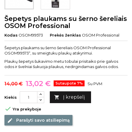
Šepetys plaukams su šerno šereliais
OSOM Professional
Kodas
OSOM99573
Prekės ženklas
OSOM Professional
Šepetys plaukams su šerno šereliais OSOM Professional
OSOM99573“, su smeigtuku plaukų atskyrimui.
Plaukų šepetys šukavimo metu tobulai prisitaiko prie galvos
odos ir švelniai šukuoja plaukus, nedirgindamas galvos odos.
13,02 €
14,00 €
Sutaupote 7%
Su PVM
Į krepšelį

Kiekis

Yra prekyboje
Parašyti savo atsiliepimą
edit