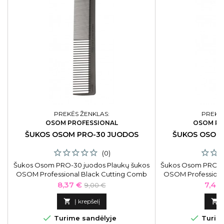
PREKĖS ŽENKLAS:
PREKĖS
OSOM PROFESSIONAL
OSOM PR
ŠUKOS OSOM PRO-30 JUODOS
ŠUKOS OSOM
(0)
Šukos Osom PRO-30 juodos Plaukų šukos
Šukos Osom PRO-20
OSOM Professional Black Cutting Comb
OSOM Professiona
OSOMPRO30BLK, antibakterinės
OSOMPRO20BLK
Kaina
Bazinė
Kain
8,37 €
7,44
9,00 €
kaina

Į krepšelį



Turime sandėlyje
Turime