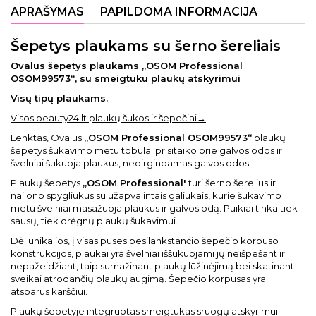
APRAŠYMAS
PAPILDOMA INFORMACIJA
Šepetys plaukams su šerno šereliais
Ovalus šepetys plaukams „OSOM Professional
OSOM99573“, su smeigtuku plaukų atskyrimui
Visų tipų plaukams.
Visos beauty24.lt plaukų šukos ir šepečiai→
Lenktas, Ovalus
„OSOM Professional OSOM99573“
plaukų
šepetys šukavimo metu tobulai prisitaiko prie galvos odos ir
švelniai šukuoja plaukus, nedirgindamas galvos odos.
Plaukų šepetys
„OSOM Professional'
turi šerno šerelius ir
nailono spygliukus su užapvalintais galiukais, kurie šukavimo
metu švelniai masažuoja plaukus ir galvos odą. Puikiai tinka tiek
sausų, tiek drėgnų plaukų šukavimui.
Dėl unikalios, į visas puses besilankstančio šepečio korpuso
konstrukcijos, plaukai yra švelniai iššukuojami jų neišpešant ir
nepažeidžiant, taip sumažinant plaukų lūžinėjimą bei skatinant
sveikai atrodančių plaukų augimą. Šepečio korpusas yra
atsparus karščiui.
Plaukų šepetyje integruotas smeigtukas sruogų atskyrimui.