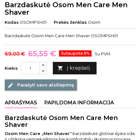
Barzdaskutė Osom Men Care Men
Shaver
Kodas
OSOMPSH01
Prekės ženklas
Osom
Barzdaskutė Osom Men Care Men Shaver OSOMPSH01
65,55 €
69,00 €
Sutaupote 5%
Su PVM
Į krepšelį

Kiekis
Parašyti savo atsiliepimą
edit
APRAŠYMAS
PAPILDOMA INFORMACIJA
Barzdaskutė Osom Men Care Men
Shaver
Osom Men Care „Men Shaver“
barzdaskutė glotniai slysta oda
ir užtikrina nepriekaištingą bei komfortabilų skutimosi procesą,