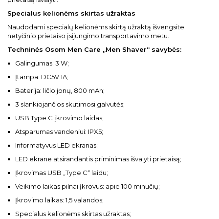
Specialus kelionėms skirtas užraktas
Naudodami specialų kelionėms skirtą užraktą išvengsite
netyčinio prietaiso įsijungimo transportavimo metu.
Techninės Osom Men Care „Men Shaver“ savybės:
Galingumas: 3 W;
Įtampa: DC5V 1A;
Baterija: ličio jonų, 800 mAh;
3 slankiojančios skutimosi galvutės;
USB Type C įkrovimo laidas;
Atsparumas vandeniui: IPX5;
Informatyvus LED ekranas;
LED ekrane atsirandantis priminimas išvalyti prietaisą;
Įkrovimas USB „Type C“ laidu;
Veikimo laikas pilnai įkrovus: apie 100 minučių;
Įkrovimo laikas: 1,5 valandos;
Specialus kelionėms skirtas užraktas;