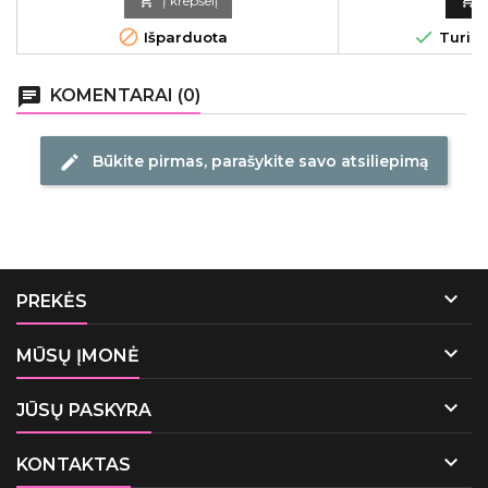

Į krepšelį



Išparduota
Turime
chat
KOMENTARAI (0)
Būkite pirmas, parašykite savo atsiliepimą
edit

PREKĖS

MŪSŲ ĮMONĖ

JŪSŲ PASKYRA

KONTAKTAS