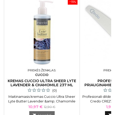
−15%
PREKĖS ŽENKLAS:
PREKĖS
CUCCIO
C
KREMAS CUCCIO ULTRA SHEER LYTE
PROFESI
LAVENDER & CHAMOMILE 237 ML
PRIAUGINAMIEM
(0)
Maitinamasis kremas Cuccio Ultra Sheer
Profesionali dildė
Lyte Butter Lavender &amp; Chamomile
Credo CRE27110
3220 CNSC2075, tinka rankoms, pėdoms ir
Kaina
Bazinė
Kain
10,97 €
1,98
12,90 €
kūnui, 237 ml
kaina