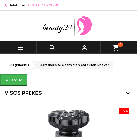
Telefonas:
+370 672 27650
0



shopping_cart
Pagrindinis
Barzdaskutė Osom Men Care Men Shaver
VOLVER
VISOS PREKĖS
−5%