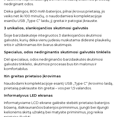
nedirginant odos.
Dėka galingos, 800 mAh baterijos, pilnai įkrovus prietaisą, jis
veiks net iki 100 minučių, o naudodamiesi komplektacijoje
esančiu USB „Type C“ laidu, jį greitai ir patogiai įkrausite.
3 unikalios, slankiojančios skutimosi galvutės
Šioje barzdaskutėje integruotos 3 slankiojančios skutimosi
galvutės, kurių dėka vienu judesiu nuskutama didesnė plaukelių
sritis ir užtikrinamas itin švarus skutimąsis.
Specialus, odos nedirginantis skutimosi galvutės tinklelis
Dėl specialaus, odos nedirginančio barzdaskutės skutimosi
galvutės tinklelio, skutimosi procesas bus itin malonus ir
komfortabilus.
Itin greitas prietaiso įkrovimas
Naudodami komplektacijoje esantį USB „Type C“ įkrovimo laidą,
prietaisą pakrausite itin greitai – vos per 1,5 valandos.
Informatyvus LED ekranas
Informatyviame LCD ekrane galėsite stebėti prietaiso baterijos
būseną, išsikraunančios baterijos priminimus, įjungti bei išjungti
kelionėms skirtą užraktą bei matysite priminimus, jog reikia
prietaisą išvalyti.