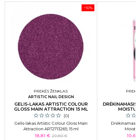
−10%
PREKĖS ŽENKLAS:
PREKĖS
ARTISTIC NAIL DESIGN
P
GELIS-LAKAS ARTISTIC COLOUR
DRĖKINAMASIS
GLOSS MAIN ATTRACTION 15 ML
MOISTUR
(0)
Gelis-lakas Artistic Colour Gloss Main
Drėkinamasis
Attraction ART2713265, 15 ml
Moistur
Kaina
Bazinė
Kaina
18,81 €
10,66
20,90 €