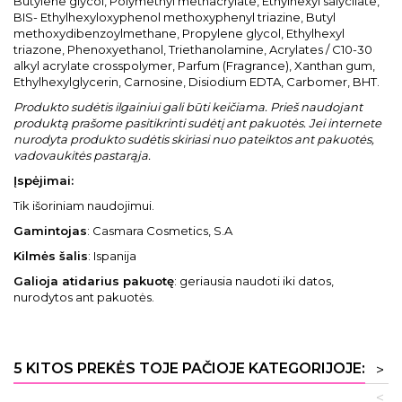
Butylene glycol, Polymethyl methacrylate, Ethylhexyl salycilate,
BIS- Ethylhexyloxyphenol methoxyphenyl triazine, Butyl
methoxydibenzoylmethane, Propylene glycol, Ethylhexyl
triazone, Phenoxyethanol, Triethanolamine, Acrylates / C10-30
alkyl acrylate crosspolymer, Parfum (Fragrance), Xanthan gum,
Ethylhexylglycerin, Carnosine, Disiodium EDTA, Carbomer, BHT.
Produkto sudėtis ilgainiui gali būti keičiama. Prieš naudojant
produktą prašome pasitikrinti sudėtį ant pakuotės. Jei internete
nurodyta produkto sudėtis skiriasi nuo pateiktos ant pakuotės,
vadovaukitės pastarąja.
Įspėjimai:
Tik išoriniam naudojimui.
Gamintojas
: Casmara Cosmetics, S.A
Kilmės šalis
: Ispanija
Galioja atidarius pakuotę
: geriausia naudoti iki datos,
nurodytos ant pakuotės.
5 KITOS PREKĖS TOJE PAČIOJE KATEGORIJOJE:
>
<