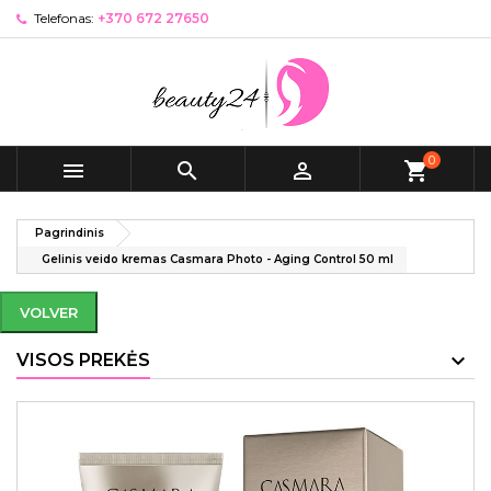
Telefonas:
+370 672 27650
0



shopping_cart
Pagrindinis
Gelinis veido kremas Casmara Photo - Aging Control 50 ml
VOLVER
VISOS PREKĖS