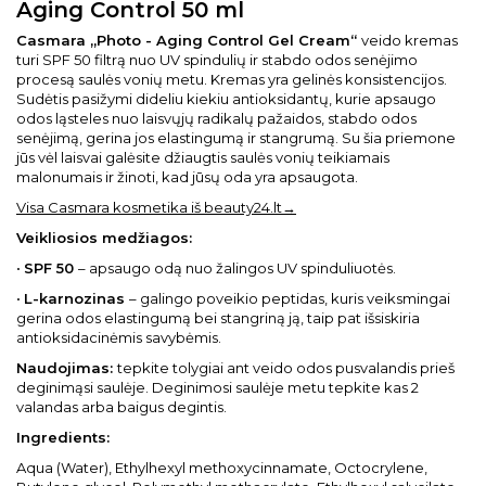
Aging Control 50 ml
Casmara „Photo - Aging Control Gel Cream“
veido kremas
turi SPF 50 filtrą nuo UV spindulių ir stabdo odos senėjimo
procesą saulės vonių metu. Kremas yra gelinės konsistencijos.
Sudėtis pasižymi dideliu kiekiu antioksidantų, kurie apsaugo
odos ląsteles nuo laisvųjų radikalų pažaidos, stabdo odos
senėjimą, gerina jos elastingumą ir stangrumą. Su šia priemone
jūs vėl laisvai galėsite džiaugtis saulės vonių teikiamais
malonumais ir žinoti, kad jūsų oda yra apsaugota.
Visa Casmara kosmetika iš beauty24.lt→
Veikliosios medžiagos:
•
SPF 50
– apsaugo odą nuo žalingos UV spinduliuotės.
•
L-karnozinas
– galingo poveikio peptidas, kuris veiksmingai
gerina odos elastingumą bei stangriną ją, taip pat išsiskiria
antioksidacinėmis savybėmis.
Naudojimas:
tepkite tolygiai ant veido odos pusvalandis prieš
deginimąsi saulėje. Deginimosi saulėje metu tepkite kas 2
valandas arba baigus degintis.
Ingredients:
Aqua (Water), Ethylhexyl methoxycinnamate, Octocrylene,