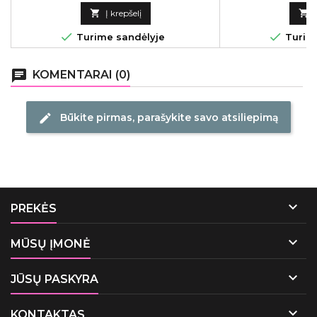
kaina

Į krepšelį



Turime sandėlyje
Turime
chat
KOMENTARAI (0)
Būkite pirmas, parašykite savo atsiliepimą
edit

PREKĖS

MŪSŲ ĮMONĖ

JŪSŲ PASKYRA

KONTAKTAS