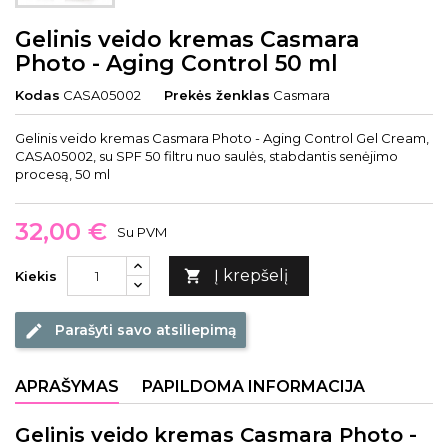
Gelinis veido kremas Casmara
Photo - Aging Control 50 ml
Kodas
CASA05002
Prekės ženklas
Casmara
Gelinis veido kremas Casmara Photo - Aging Control Gel Cream,
CASA05002, su SPF 50 filtru nuo saulės, stabdantis senėjimo
procesą, 50 ml
32,00 €
Su PVM
Į krepšelį

Kiekis
Parašyti savo atsiliepimą
edit
APRAŠYMAS
PAPILDOMA INFORMACIJA
Gelinis veido kremas Casmara Photo -