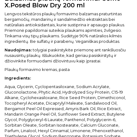
X.Posed Blow Dry 200 ml
Lengvos tekstūros plaukų formavimo balzamas praturtintas
bergamočių, mandarinų ir sandalmedžio ekstraktais bei
natūraliais antioksidantais, kurie sustiprina ir apsaugo plaukus.
Priemonė papildomai suteikia plaukams apimties, žvilgesio.
Tinkama visų tipų plaukams. Sudėtyje 90% natūralios kilmės
ingredientų. Be sulfatų ir parabenų. Veganiškas produktas.
Naudojimas:
tolygiai paskirstykite priemonę ant rankšluosčiu
nusausintų plaukų. Iššukuokite, kad geriau pasiskirstytų ir
džiovinkite formuodami džiovintuvu kaip įprastai.
Plaukų formavimo kremas, pasta
Ingredients:
Aqua, Glycerin, Cyclopentasiloxane, Sodium Acrylate,
Gluconolactone, Phytic Acid, Hydrolyzed Soy Protein, C15-19
Alkane, Cyclohexasiloxane, Rice Seed Protein, Dimethiconol,
Tocopheryl Acetate, Dicaprylyl Maleate, Sandalwood Oil,
Bergamot Peel Oil Expressed, Amyris Bark Oil, Rice Extract,
Mandarin Orange Peel Oil, Sunflower Seed Extract, Butylene
Glycol, Polyglyceryl-6 Laurate, Panthenol, Polyglycerin-6,
Sorbitan Oleate, Sorbitan Isostearate, Calcium Gluconate,
Parfum, Linalool, Hexyl Cinnamal, Limonene, Phenoxethanol,
Triethylene Glycol, Sodium Benzonate, Potassium Sorbate.