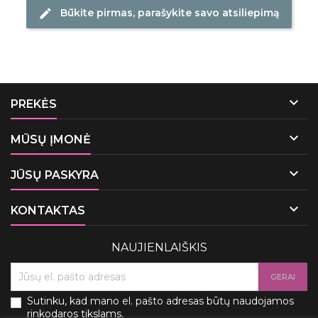
Būkite pirmas, parašykite savo atsiliepimą
edit

PREKĖS

MŪSŲ ĮMONĖ

JŪSŲ PASKYRA

KONTAKTAS
NAUJIENLAIŠKIS
Sutinku, kad mano el. pašto adresas būtų naudojamos
rinkodaros tikslams.