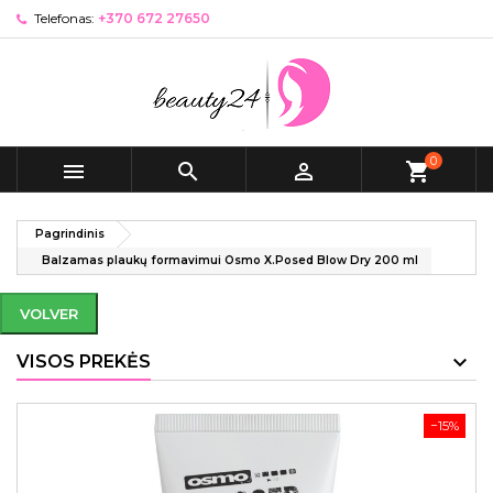
Telefonas:
+370 672 27650
0



shopping_cart
Pagrindinis
Balzamas plaukų formavimui Osmo X.Posed Blow Dry 200 ml
VOLVER
VISOS PREKĖS
−15%