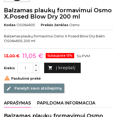
Balzamas plaukų formavimui Osmo
X.Posed Blow Dry 200 ml
Kodas
OS064605
Prekės ženklas
Osmo
Balzamas plaukų formavimui Osmo X.Posed Blow Dry Balm
OS064605, 200 ml
11,05 €
13,00 €
Sutaupote 15%
Su PVM
Į krepšelį

Kiekis

Paskutinė prekė
Parašyti savo atsiliepimą
edit
APRAŠYMAS
PAPILDOMA INFORMACIJA
Balzamas plaukų formavimui Osmo