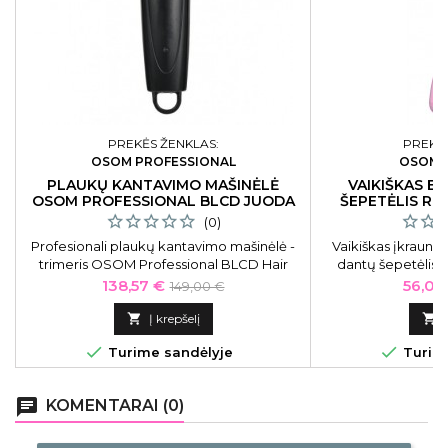
PREKĖS ŽENKLAS:
PREKĖS
OSOM PROFESSIONAL
OSOM 
PLAUKŲ KANTAVIMO MAŠINĖLĖ
VAIKIŠKAS E
OSOM PROFESSIONAL BLCD JUODA
ŠEPETĖLIS RO
CAR
(0)
Profesionali plaukų kantavimo mašinėlė -
Vaikiškas įkraunam
trimeris OSOM Professional BLCD Hair
dantų šepetėlis 
Trimmer Black OSOMP246BL, juoda
Sonic Too
Kaina
Bazinė
Kaina
138,57 €
56,05
149,00 €
OSOMORALK7PINK, r
kaina

Į krepšelį



Turime sandėlyje
Turime
chat
KOMENTARAI (0)