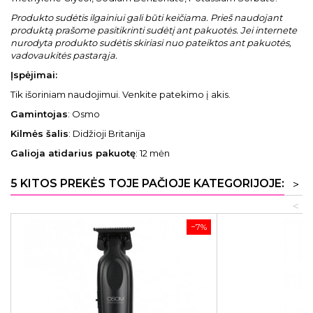
Produkto sudėtis ilgainiui gali būti keičiama. Prieš naudojant
produktą prašome pasitikrinti sudėtį ant pakuotės. Jei internete
nurodyta produkto sudėtis skiriasi nuo pateiktos ant pakuotės,
vadovaukitės pastarąja.
Įspėjimai:
Tik išoriniam naudojimui. Venkite patekimo į akis.
Gamintojas
: Osmo
Kilmės šalis
: Didžioji Britanija
Galioja atidarius pakuotę
: 12 mėn
5 KITOS PREKĖS TOJE PAČIOJE KATEGORIJOJE:
>
<
−7%