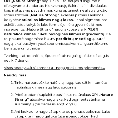
OPI „Nature Strong“
nagų lakai – tai naujas stilingumo ir
efektyvumo standartas. Kiekvienas jų išskirtinis ir individualus,
kaip ir atspalvių pavadinimai, kurių aptarinėti nesiliauja grožio
srities atstovai.
„Nature Strong“
lakas yra pirmasis aukštos
kokybės
natūralios kilmės nagų lakas.
Labai pigmentuoto
aukščiausios kokybės lako formulėje nėra gyvulinės kilmės
ingredientų. „Nature Strong“ nagų lakuose yra iki
75,6%
natūralios kilmės
ir
84% biologinės kilmės ingredientų.
Be
to, pakuotė pagaminta iš
20% perdirbtų medžiagų. „OPI“
nagų lakai pasižymi ypač sodriomis spalvomis, ilgaamžiškumu
bei atsparumu trinčiai.
Tvarkingai atrodančiais, išpuoselėtais nagais galėsite džiaugtis
net iki 7 dienų!
Visos beauty24.lt siūlomos OPI nagų priežiūros priemonės→
Naudojimas.
Tinkamai paruoškite natūralų nagą, kad užtikrintumėte
natūralios kilmės nagų lako sukibimą.
Prieš tepdami suplakite pasirinkto natūralaus
OPI „Nature
Strong“
atspalvio nagų laką, kad pigmentas tinkamai
susimaišytų (tai padės išvengti dryžių!).
Ant kiekvieno nago užtepkite du plonus sluoksnius. Laku
užtepkite ir nago galiuką (užanspauduokite), kad