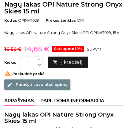
Nagų lakas OPI Nature Strong Onyx
Skies 15 ml
Kodas
OPINAT029
Prekės ženklas
OPI
Nagų lakas OPI Nature Strong Onyx Skies OPI OPINAT029, 15 ml
14,85 €
16,50 €
Sutaupote 10%
Su PVM
Į krepšelį

Kiekis

Paskutinė prekė
Parašyti savo atsiliepimą
edit
APRAŠYMAS
PAPILDOMA INFORMACIJA
Nagų lakas OPI Nature Strong Onyx
Skies 15 ml