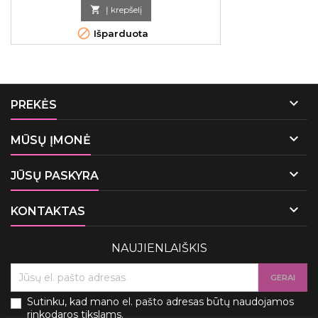
kaina

Į krepšelį

Išparduota

PREKĖS

MŪSŲ ĮMONĖ

JŪSŲ PASKYRA

KONTAKTAS
NAUJIENLAIŠKIS
Sutinku, kad mano el. pašto adresas būtų naudojamos
rinkodaros tikslams.