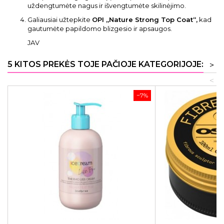
uždengtumėte nagus ir išvengtumėte skilinėjimo.
Galiausiai užtepkite
OPI „Nature Strong Top Coat“,
kad
gautumėte papildomo blizgesio ir apsaugos.
JAV
5 KITOS PREKĖS TOJE PAČIOJE KATEGORIJOJE:
>
<
−7%