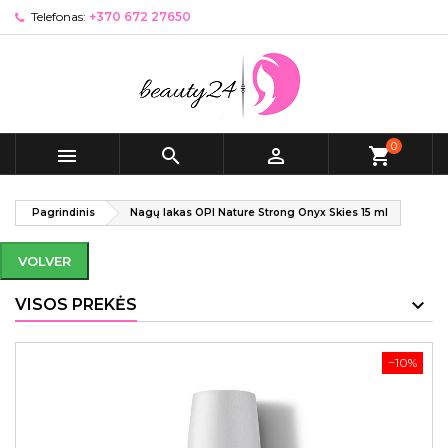
Telefonas:
+370 672 27650
0



shopping_cart
Pagrindinis
Nagų lakas OPI Nature Strong Onyx Skies 15 ml
VOLVER
VISOS PREKĖS
−10%