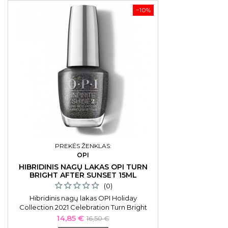
−10%
PREKĖS ŽENKLAS:
OPI
HIBRIDINIS NAGŲ LAKAS OPI TURN
BRIGHT AFTER SUNSET 15ML
(0)
Hibridinis nagų lakas OPI Holiday
Collection 2021 Celebration Turn Bright
After Sunset OPIHRN17, 15 ml
Kaina
Bazinė
14,85 €
16,50 €