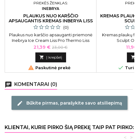
PREKĖS ŽENKLAS:
PREKĖS
INEBRYA
O
PLAUKUS NUO KARŠČIO
KREMAS PLAUKŲ
APSAUGANTIS KREMAS INBERYA LISS
SCULP
150 ML
(0)
Plaukus nuo karščio apsauganti priemonė
Kremas plaukų fo
Inebrya Ice Cream Liss Pro Thermo Liss
Sculpt OS0
Cream ICE26360, 150 ml
Kaina
Bazinė
Kaina
21,39 €
11,90
23,00 €
kaina

Į krepšelį



Paskutinė prekė
Turime
chat
KOMENTARAI (0)
Būkite pirmas, parašykite savo atsiliepimą
edit
KLIENTAI, KURIE PIRKO ŠIĄ PREKĘ TAIP PAT PIRKO:
<
>