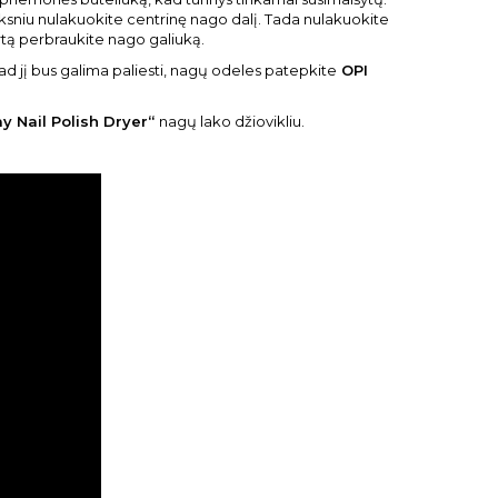
oksniu nulakuokite centrinę nago dalį. Tada nulakuokite
artą perbraukite nago galiuką.
 kad jį bus galima paliesti, nagų odeles patepkite
OPI
y Nail Polish Dryer“
nagų lako džiovikliu.