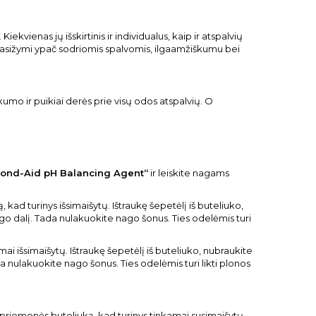
ekvienas jų išskirtinis ir individualus, kaip ir atspalvių
asižymi ypač sodriomis spalvomis, ilgaamžiškumu bei
umo ir puikiai derės prie visų odos atspalvių. O
ond-Aid pH Balancing Agent“
ir leiskite nagams
kad turinys išsimaišytų. Ištraukę šepetėlį iš buteliuko,
o dalį. Tada nulakuokite nago šonus. Ties odelėmis turi
ai išsimaišytų. Ištraukę šepetėlį iš buteliuko, nubraukite
 nulakuokite nago šonus. Ties odelėmis turi likti plonos
 priemonės buteliuką, kad turinys tinkamai susimaišytų.