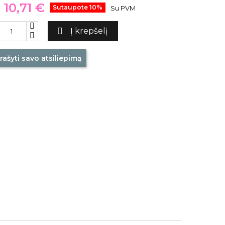
10,71 €
Sutaupote 10%
Su PVM

Į krepšelį
rašyti savo atsiliepimą