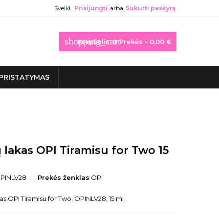
Sveiki,
Prisijungti
arba
Sukurti paskyrą
shopping_cart
Krepšelis:
0
Prekės - 0,00 €
PRISTATYMAS
 lakas OPI Tiramisu for Two 15
PINLV28
Prekės ženklas
OPI
s OPI Tiramisu for Two, OPINLV28, 15 ml