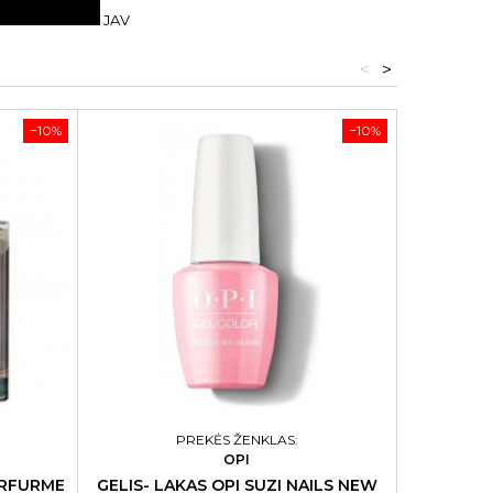
JAV
<
>
−10%
−10%
PREKĖS ŽENKLAS:
OPI
ERFURME
GELIS- LAKAS OPI SUZI NAILS NEW
RANKŲ