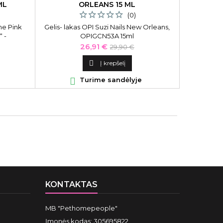
ML
ORLEANS 15 ML
PRIEMONI
(0)
me Pink
Gelis- lakas OPI Suzi Nails New Orleans,
Rankų ir
 -
OPIGCN53A 15ml
rinkinys
inavijos
T
Kaina
Bazinė
26,91 €
29,90 €
etiką. Jų
kaina
kinė

Į krepšelį
ūs tonai,

Turime sandėlyje

ija apima
pazoną.
KONTAKTAS
MB "Pethomepeople"
Įmonės kodas: 305695822