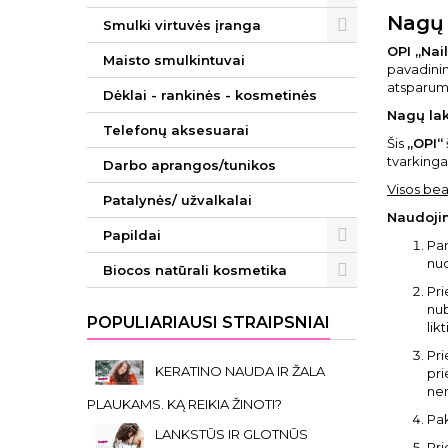
Nagų 
Smulki virtuvės įranga
OPI „Nai
Maisto smulkintuvai
pavadinima
atsparumu
Dėklai - rankinės - kosmetinės
Nag
ų
lak
Telefonų aksesuarai
Šis
„OPI“
tvarkingai
Darbo aprangos/tunikos
Visos bea
Patalynės/ užvalkalai
Naudoji
Papildai
Par
nud
Biocos natūrali kosmetika
Pri
nub
POPULIARIAUSI STRAIPSNIAI
lik
Pri
KERATINO NAUDA IR ŽALA
pri
nen
PLAUKAMS. KĄ REIKIA ŽINOTI?
Pak
LANKSTŪS IR GLOTNŪS
Pri