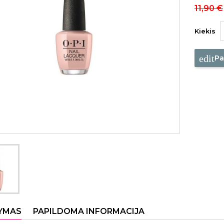
11,90 €
Kiekis
edit
Pa
YMAS
PAPILDOMA INFORMACIJA