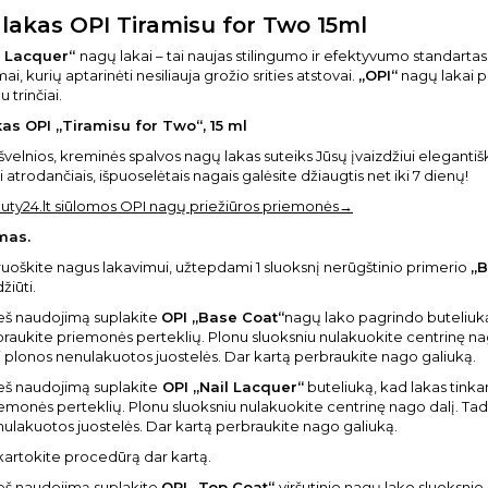
lakas OPI Tiramisu for Two 15ml
l Lacquer“
nagų lakai – tai naujas stilingumo ir efektyvumo standartas. Ki
i, kurių aptarinėti nesiliauja grožio srities atstovai.
„OPI“
nagų lakai p
 trinčiai.
as OPI „Tiramisu for Two“, 15 ml
švelnios, kreminės spalvos nagų lakas suteiks Jūsų įvaizdžiui elegantišk
 atrodančiais, išpuoselėtais nagais galėsite džiaugtis net iki 7 dienų!
uty24.lt siūlomos OPI nagų priežiūros priemonės→
mas.
uoškite nagus lakavimui, užtepdami 1 sluoksnį nerūgštinio primerio
„B
žiūti.
eš naudojimą suplakite
OPI „Base Coat“
nagų lako pagrindo buteliuką, 
raukite priemonės perteklių. Plonu sluoksniu nulakuokite centrinę nag
ti plonos nenulakuotos juostelės. Dar kartą perbraukite nago galiuką.
eš naudojimą suplakite
OPI „Nail Lacquer“
buteliuką, kad lakas tinkam
emonės perteklių. Plonu sluoksniu nulakuokite centrinę nago dalį. Tada
ulakuotos juostelės. Dar kartą perbraukite nago galiuką.
artokite procedūrą dar kartą.
eš naudojimą suplakite
OPI „Top Coat“
viršutinio nagų lako sluoksnio