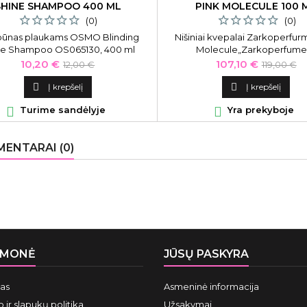
SHINE SHAMPOO 400 ML
PINK MOLECULE 100 
(0)
(0)
ūnas plaukams OSMO Blinding
Nišiniai kvepalai Zarkoperfur
ne Shampoo OS065130, 400 ml
Molecule„Zarkoperfume“
nišiniai kvepalai atspindi Skand
Kaina
Bazinė
Kaina
Bazinė
10,20 €
107,10 €
12,00 €
119,00 €
klimatą, gyvenimo būdą bei est
kaina
kaina
kvapas kuriamas kaip muzi

Į krepšelį

Į krepšelį
kompozicija, pirmiausia - šveln

Turime sandėlyje

Yra prekyboje
tuomet gilesni, o visa kompozic
ištisą sensorinį ir emocinį dia
ENTARAI (0)
ĮMONĖ
JŪSŲ PASKYRA
mas
Asmeninė informacija
 ir slapukų politika
Užsakymai