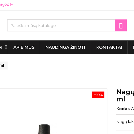
y24.lt

AI
APIE MUS
NAUDINGA ŽINOTI
KONTAKTAI
 ml
Nagų
−10%
ml
Kodas
O
Nagų laka