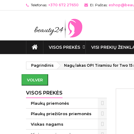
Telefonas:
+370 672 27650
El. Paštas:
eshop@beaut
VISOS PREKĖS
VISI PREKIŲ ŽENKL
Pagrindinis
Nagų lakas OPI Tiramisu for Two 15
VOLVER
VISOS PREKĖS
Plaukų priemonės
Plaukų priežiūros priemonės
Viskas nagams