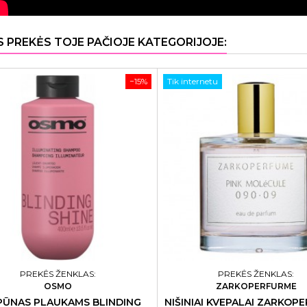
S PREKĖS TOJE PAČIOJE KATEGORIJOJE:
−15%
Tik internetu
PREKĖS ŽENKLAS:
PREKĖS ŽENKLAS:
OSMO
ZARKOPERFURME
ŪNAS PLAUKAMS BLINDING
NIŠINIAI KVEPALAI ZARKOP