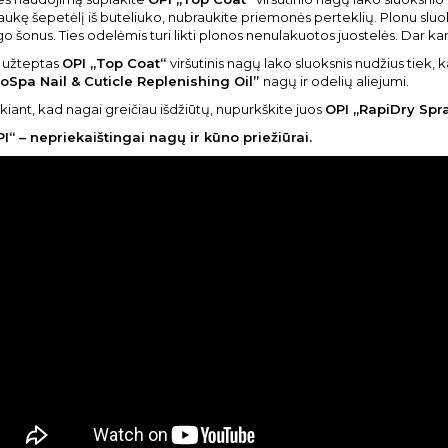
raukę šepetėlį iš buteliuko, nubraukite priemonės perteklių. Plonu slu
o šonus. Ties odelėmis turi likti plonos nenulakuotos juostelės. Dar k
 užteptas
OPI „Top Coat“
viršutinis nagų lako sluoksnis nudžius tiek,
roSpa Nail
& Cuticle Replenishing Oil”
nagų ir odelių aliejumi.
kiant, kad nagai greičiau išdžiūtų, nupurkškite juos
OPI „RapiDry Spra
I“ – nepriekaištingai nagų ir kūno priežiūrai.