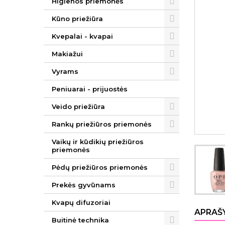
Higienos priemonės
Kūno priežiūra
Kvepalai - kvapai
Makiažui
Vyrams
Peniuarai - prijuostės
Veido priežiūra
Rankų priežiūros priemonės
Vaikų ir kūdikių priežiūros
priemonės
Pėdų priežiūros priemonės
Prekės gyvūnams
Kvapų difuzoriai
APRAŠ
Buitinė technika