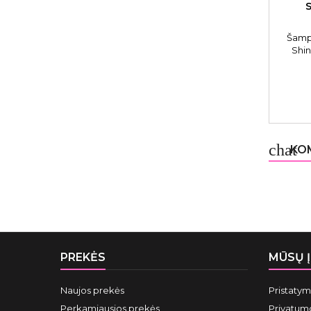
Šamp
Shi
chat
KOM
PREKĖS
MŪSŲ 
Naujos prekės
Pristaty
Perkamiausios prekės
Privatumo