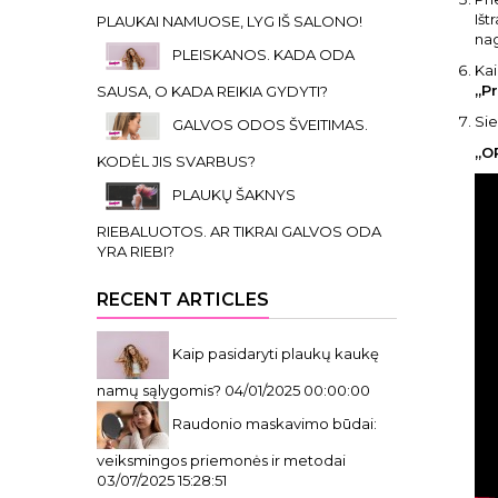
Išt
PLAUKAI NAMUOSE, LYG IŠ SALONO!
nag
PLEISKANOS. KADA ODA
Kai
„P
SAUSA, O KADA REIKIA GYDYTI?
Sie
GALVOS ODOS ŠVEITIMAS.
„OP
KODĖL JIS SVARBUS?
PLAUKŲ ŠAKNYS
RIEBALUOTOS. AR TIKRAI GALVOS ODA
YRA RIEBI?
RECENT ARTICLES
Kaip pasidaryti plaukų kaukę
namų sąlygomis?
04/01/2025 00:00:00
Raudonio maskavimo būdai:
veiksmingos priemonės ir metodai
03/07/2025 15:28:51