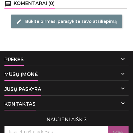
chat
KOMENTARAI (0)
Būkite pirmas, parašykite savo atsiliepimą
edit

PREKĖS

MŪSŲ ĮMONĖ

JŪSŲ PASKYRA

KONTAKTAS
NAUJIENLAIŠKIS