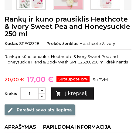
Rankų ir kūno prausiklis Heathcote
& Ivory Sweet Pea and Honeysuckle
250 ml
Kodas
SPFG2328
Prekės ženklas
Heathcote & Ivory
Rankų ir kūno prausiklis Heathcote & Ivory Sweet Pea and
Honeysuckle Hand & Body Wash SPFG2328, 250 ml, drėkinantis
17,00 €
20,00 €
Sutaupote 15%
Su PVM
Į krepšelį

Kiekis
Parašyti savo atsiliepimą
edit
APRAŠYMAS
PAPILDOMA INFORMACIJA