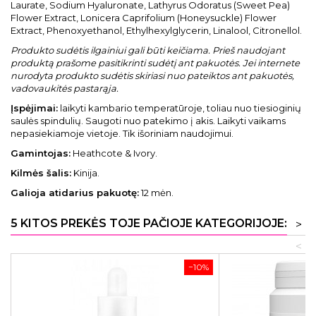
Laurate, Sodium Hyaluronate, Lathyrus Odoratus (Sweet Pea)
Flower Extract, Lonicera Caprifolium (Honeysuckle) Flower
Extract, Phenoxyethanol, Ethylhexylglycerin, Linalool, Citronellol.
Produkto sudėtis ilgainiui gali būti keičiama. Prieš naudojant
produktą prašome pasitikrinti sudėtį ant pakuotės. Jei internete
nurodyta produkto sudėtis skiriasi nuo pateiktos ant pakuotės,
vadovaukitės pastarąja.
Įspėjimai:
laikyti kambario temperatūroje, toliau nuo tiesioginių
saulės spindulių. Saugoti nuo patekimo į akis. Laikyti vaikams
nepasiekiamoje vietoje. Tik išoriniam naudojimui.
Gamintojas:
Heathcote & Ivory.
Kilmės šalis:
Kinija.
Galioja atidarius pakuotę:
12 mėn.
5 KITOS PREKĖS TOJE PAČIOJE KATEGORIJOJE:
>
<
−10%