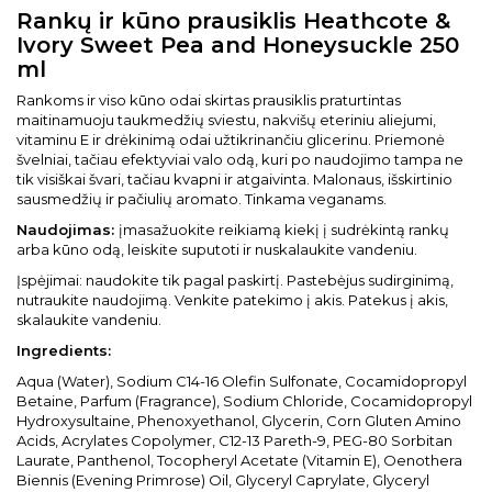
Rankų ir kūno prausiklis Heathcote &
Ivory Sweet Pea and Honeysuckle 250
ml
Rankoms ir viso kūno odai skirtas prausiklis praturtintas
maitinamuoju taukmedžių sviestu, nakvišų eteriniu aliejumi,
vitaminu E ir drėkinimą odai užtikrinančiu glicerinu. Priemonė
švelniai, tačiau efektyviai valo odą, kuri po naudojimo tampa ne
tik visiškai švari, tačiau kvapni ir atgaivinta. Malonaus, išskirtinio
sausmedžių ir pačiulių aromato. Tinkama veganams.
Naudojimas:
įmasažuokite reikiamą kiekį į sudrėkintą rankų
arba kūno odą, leiskite suputoti ir nuskalaukite vandeniu.
Įspėjimai: naudokite tik pagal paskirtį. Pastebėjus sudirginimą,
nutraukite naudojimą. Venkite patekimo į akis. Patekus į akis,
skalaukite vandeniu.
Ingredients:
Aqua (Water), Sodium C14-16 Olefin Sulfonate, Cocamidopropyl
Betaine, Parfum (Fragrance), Sodium Chloride, Cocamidopropyl
Hydroxysultaine, Phenoxyethanol, Glycerin, Corn Gluten Amino
Acids, Acrylates Copolymer, C12-13 Pareth-9, PEG-80 Sorbitan
Laurate, Panthenol, Tocopheryl Acetate (Vitamin E), Oenothera
Biennis (Evening Primrose) Oil, Glyceryl Caprylate, Glyceryl