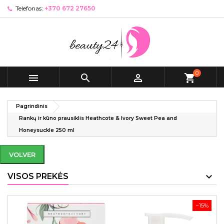
Telefonas:
+370 672 27650
0



shopping_cart
Pagrindinis
Rankų ir kūno prausiklis Heathcote & Ivory Sweet Pea and
Honeysuckle 250 ml
VOLVER
VISOS PREKĖS
−15%