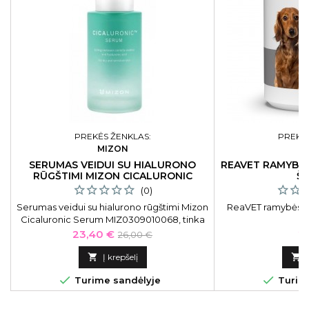
PREKĖS ŽENKLAS:
PREKĖS
MIZON
R
SERUMAS VEIDUI SU HIALURONO
REAVET RAMYBĖS
RŪGŠTIMI MIZON CICALURONIC
Š
SERUM SAUSAI, JAUTRIAI ODAI
(0)
Serumas veidui su hialurono rūgštimi Mizon
ReaVET ramybės ga
Cicaluronic Serum MIZ0309010068, tinka
sausai, jautriai odai, 30 ml
Kaina
Bazinė
Ka
23,40 €
25
26,00 €
kaina

Į krepšelį



Turime sandėlyje
Turime