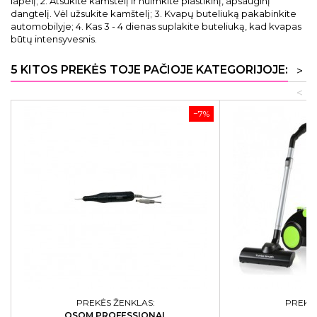
lapelį; 2. Atsukite kamštelį ir nuimkite plastikinį, apsauginį
dangtelį. Vėl užsukite kamštelį; 3. Kvapų buteliuką pakabinkite
automobilyje; 4. Kas 3 - 4 dienas suplakite buteliuką, kad kvapas
būtų intensyvesnis.
5 KITOS PREKĖS TOJE PAČIOJE KATEGORIJOJE:
>
<
−7%
PREKĖS ŽENKLAS:
PREKĖS
OSOM PROFESSIONAL