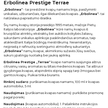
Erbolinea Prestige Terrae
„Erbolinea“
- tai prestižinė kvapų namams linija, pasižyminti
unikaliais, užburiančiais, ilgai išliekančiais kvapais.
„Erbolinea“
- tai
natūralaus paprastumo išraiška.
Šių namų kvapų istorija prasidėjo 1995 metais, mažoje Pietų
Italijos laboratorijoje.
„Erbolinea“
kūrė namų kvapus iš
kruopščiai atrinktų ekstraktų bei aukštos kokybės žaliavų,
sukurdami unikalius aplinkoje pasklindančius aromatus, taip
atskleidžiant Italijai būdingą meistriškumą. Nesenstantys,
neįprastą ir rafinuotą svetingumo atmosferą sukuriantys
„Erbolinea“
namų kvapai, akimirksniu sužavės Jūsų svečius,
sukurs ypatingą nuotaiką bei jaukią aplinką.
Erbolinea Prestige „Terrae“
kvape namams susijungia aštrus
citrusinių vaisių aromatas su šiltais medienos kvapais. Tai aštrus ir
gyvybingas kvapas, atspindintis stiprią sąsają tarp žmogaus bei
gamtos kvapų. Puikiai tinka biurams.
Rinkinį sudaro
: purškiamas kvapas namams, 100 ml ir kvapas
automobiliui, 5 ml.
Naudojimas
(purškiamas kvapas namams): purkškite priemonę
pagal poreikį.
Naudojimas
(kvapas automobiliui): 1. Pašalinkite instrukcijos