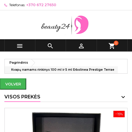
Telefonas:
+370 672 27650
0



shopping_cart
Pagrindinis
Kvapų namams rinkinys 100 ml ir 5 ml Erbolinea Prestige Terrae
VOLVER
VISOS PREKĖS
−15%