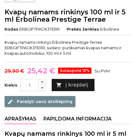
Kvapų namams rinkinys 100 ml ir 5
ml Erbolinea Prestige Terrae
Kodas
ERBGIFTPACK3TERR
Prekės ženklas
Erbolinea
Kvapų namams rinkinys Erbolinea Prestige Terrae
ERBGIFTPACK3TERR, sudaro: purškiamas kvapas namams ir
kvapas automobiliui, 100 ml ir 5 ml
25,42 €
29,90 €
Sutaupote 15%
Su PVM
Į krepšelį

Kiekis
Parašyti savo atsiliepimą
edit
APRAŠYMAS
PAPILDOMA INFORMACIJA
Kvapų namams rinkinys 100 ml ir 5 ml