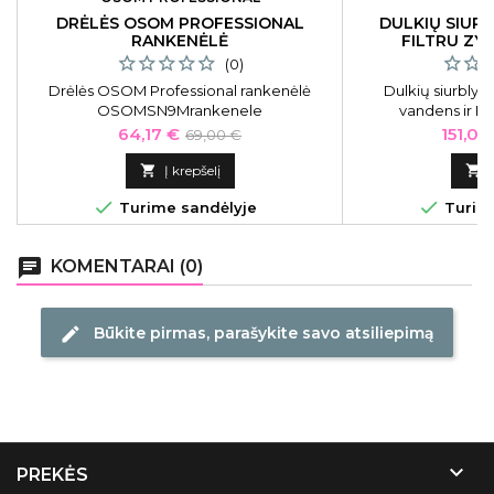
DRĖLĖS OSOM PROFESSIONAL
DULKIŲ SIUR
RANKENĖLĖ
FILTRU ZY
(0)
Drėlės OSOM Professional rankenėlė
Dulkių siurblys
OSOMSN9Mrankenele
vandens ir HE
Kaina
Bazinė
Kaina
64,17 €
151,05
69,00 €
kaina

Į krepšelį



Turime sandėlyje
Turime
chat
KOMENTARAI (0)
Būkite pirmas, parašykite savo atsiliepimą
edit

PREKĖS