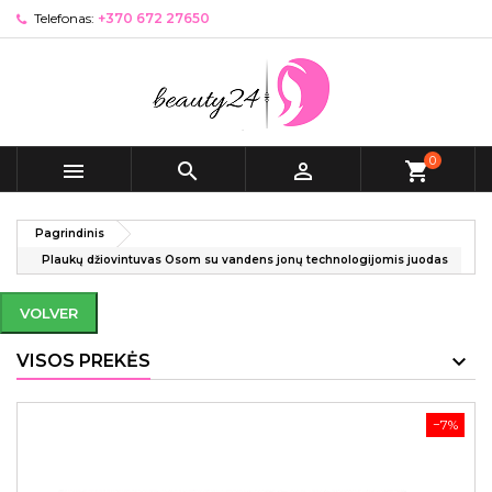
Telefonas:
+370 672 27650
0



shopping_cart
Pagrindinis
Plaukų džiovintuvas Osom su vandens jonų technologijomis juodas
VOLVER
VISOS PREKĖS
−7%