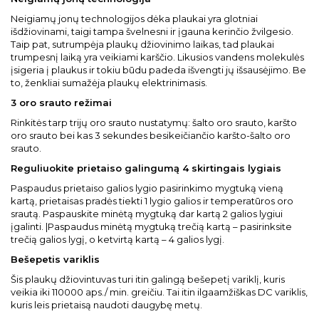
Neigiamų jonų technologijos dėka plaukai yra glotniai
išdžiovinami, taigi tampa švelnesni ir įgauna kerinčio žvilgesio.
Taip pat, sutrumpėja plaukų džiovinimo laikas, tad plaukai
trumpesnį laiką yra veikiami karščio. Likusios vandens molekulės
įsigeria į plaukus ir tokiu būdu padeda išvengti jų išsausėjimo. Be
to, ženkliai sumažėja plaukų elektrinimasis.
3 oro srauto režimai
Rinkitės tarp trijų oro srauto nustatymų: šalto oro srauto, karšto
oro srauto bei kas 3 sekundes besikeičiančio karšto-šalto oro
srauto.
Reguliuokite prietaiso galingumą 4 skirtingais lygiais
Paspaudus prietaiso galios lygio pasirinkimo mygtuką vieną
kartą, prietaisas pradės tiekti 1 lygio galios ir temperatūros oro
srautą. Paspauskite minėtą mygtuką dar kartą 2 galios lygiui
įgalinti. |Paspaudus minėtą mygtuką trečią kartą – pasirinksite
trečią galios lygį, o ketvirtą kartą – 4 galios lygį.
Bešepetis variklis
Šis plaukų džiovintuvas turi itin galingą bešepetį variklį, kuris
veikia iki 110000 aps./ min. greičiu. Tai itin ilgaamžiškas DC variklis,
kuris leis prietaisą naudoti daugybę metų.