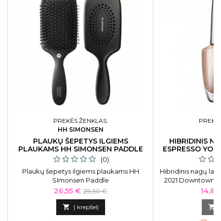
PREKĖS ŽENKLAS:
PREKĖS
HH SIMONSEN
PLAUKŲ ŠEPETYS ILGIEMS
HIBRIDINIS N
PLAUKAMS HH SIMONSEN PADDLE
ESPRESSO YOUR
(0)
Plaukų šepetys ilgiems plaukams HH
Hibridinis nagų laka
SImonsen Paddle
2021 Downtown LA
Self OPII
Kaina
Bazinė
Kaina
26,55 €
14,85
29,50 €
kaina

Į krepšelį
