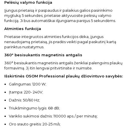
Pelėsių valymo funkcija
Įjungus prietaisą ir paspaudus ir palaikius galios pasirinkimo
mygtuką 5 sekundes, prietaise aktyvuosite pelėsių valymo
funkciją. Ji bus automatiškai išjungiama parėjus 5 sekundėms.
Atminties funkcija
Prietaise integruotos atminties funkcijos dėka, įjungus
nenaudojamą prietaisą, jis pradės veikti pagal paskutinį kartą
parinktus nustatymus.
360° besisukantis magnetinis antgalis
360° besisukantis magnetinis antgalis ženkliai palengvins plaukų
formavimą. Jį itin lengvai pritvirtinsite ir nuimsite.
Išskirtinės OSOM Professional plaukų džiovintuvo savybės:
Galingumas: 1200 W;
Įtampa: 220- 240V;
Dažnis: 50/60 Hz;
Triukšmingumo lygis: 68 dB;
Variklio sukimosi dažnis: 110000 aps./ per minutę;
Oro srauto greitis: 20-25 m/s;