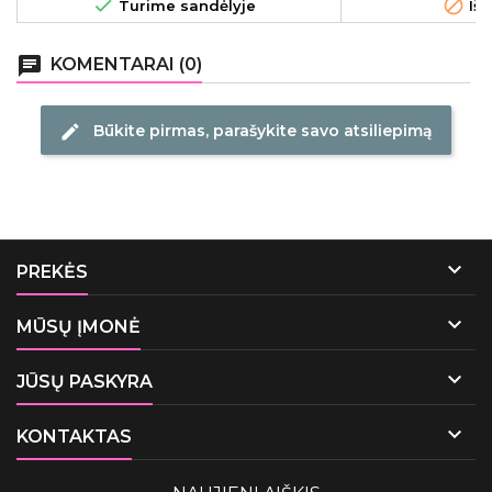


Turime sandėlyje
Išp
chat
KOMENTARAI (0)
Būkite pirmas, parašykite savo atsiliepimą
edit

PREKĖS

MŪSŲ ĮMONĖ

JŪSŲ PASKYRA

KONTAKTAS