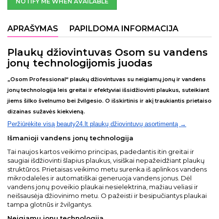
NOTIFY ME WHEN AVAILABLE
APRAŠYMAS
PAPILDOMA INFORMACIJA
Plaukų džiovintuvas Osom su vandens
jonų technologijomis juodas
„Osom Professional“
plaukų džiovintuvas su neigiamų jonų ir vandens
jonų technologija leis greitai ir efektyviai išsidžiovinti plaukus, suteikiant
jiems šilko švelnumo bei žvilgesio. O išskirtinis ir akį traukiantis prietaiso
dizainas sužavės kiekvieną.
Peržiūrėkite visą beauty24.lt plaukų džiovintuvų asortimentą →
Išmanioji vandens jonų technologija
Tai naujos kartos veikimo principas, padedantis itin greitai ir
saugiai išdžiovinti šlapius plaukus, visiškai nepažeidžiant plaukų
struktūros. Prietaisas veikimo metu surenka iš aplinkos vandens
mikrodaleles ir automatiškai generuoja vandens jonus. Dėl
vandens jonų poveikio plaukai nesielektrina, mažiau veliasi ir
neišsausėja džiovinimo metu. O pažeisti ir besipučiantys plaukai
tampa glotnūs ir žvilgantys.
Neigiamų jonų technologija