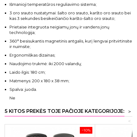
Išmanioji temperatūros reguliavimo sistema;
3 oro srauto nustatymai: šalto oro srauto, karšto oro srauto bei
kas 3 sekundes besikeičiančio karšto-šalto oro srauto;
Prietaise integruota neigiamų jonų ir vandens jonų
technologija;
360° besisukantis magnetinis antgalis, kurį lengvai pritvirtinsite
ir nuimsite;
Ergonomiškas dizainas;
Naudojimo trukmė: iki 2000 valandų;
Laido ilgis: 180 cm;
Matmenys: 200 x 180 x 38 mm;
Spalva: juoda.
Ne
5 KITOS PREKĖS TOJE PAČIOJE KATEGORIJOJE:
>
<
−10%