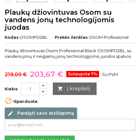
Plaukų džiovintuvas Osom su
vandens jonų technologijomis
juodas
Kodas
OSOMPD2BL
Prekės ženklas
OSOM Professional
Plaukų džiovintuvas Osom Professional Black OSOMPD2BL, su
vandens jonų ir neigiamų jonų technologijomis, juodos spalvos
203,67 €
219,00 €
Sutaupote 7%
Su PVM
Į krepšelį

Kiekis

Išparduota
Parašyti savo atsiliepimą
edit