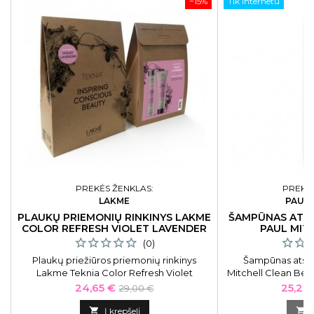
−15%
Tik internetu
PREKĖS ŽENKLAS:
PREKĖS
LAKME
PAUL 
PLAUKŲ PRIEMONIŲ RINKINYS LAKME
ŠAMPŪNAS ATS
COLOR REFRESH VIOLET LAVENDER
PAUL MIT
(0)
Plaukų priežiūros priemonių rinkinys
Šampūnas atstat
Lakme Teknia Color Refresh Violet
Mitchell Clean Bea
Lavender LAK44276, violetiniais atspalviais
atstatantis ša
Kaina
Bazinė
Kaina
24,65 €
25,20
29,00 €
dažytiems plaukams
augaliniais ekstrak
kaina
plaukus juos š

Į krepšelį
