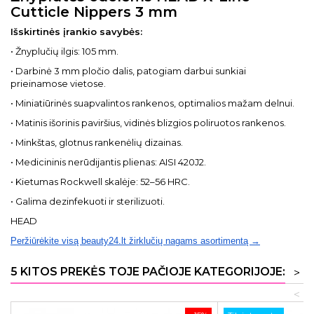
Cutticle Nippers 3 mm
Išskirtinės įrankio savybės:
• Žnyplučių ilgis: 105 mm.
• Darbinė 3 mm pločio dalis, patogiam darbui sunkiai
prieinamose vietose.
• Miniatiūrinės suapvalintos rankenos, optimalios mažam delnui.
• Matinis išorinis paviršius, vidinės blizgios poliruotos rankenos.
• Minkštas, glotnus rankenėlių dizainas.
• Medicininis nerūdijantis plienas: AISI 420J2.
• Kietumas Rockwell skalėje: 52–56 HRC.
• Galima dezinfekuoti ir sterilizuoti.
HEAD
Peržiūrėkite visą beauty24.lt žirklučių nagams asortimentą →
5 KITOS PREKĖS TOJE PAČIOJE KATEGORIJOJE:
>
<