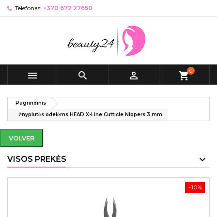
Telefonas:
+370 672 27650
0



shopping_cart
Pagrindinis
Žnyplutės odelėms HEAD X-Line Cutticle Nippers 3 mm
VOLVER
VISOS PREKĖS
−10%