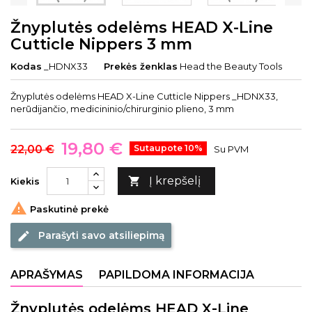
Žnyplutės odelėms HEAD X-Line
Cutticle Nippers 3 mm
Kodas
_HDNX33
Prekės ženklas
Head the Beauty Tools
Žnyplutės odelėms HEAD X-Line Cutticle Nippers _HDNX33,
nerūdijančio, medicininio/chirurginio plieno, 3 mm
19,80 €
22,00 €
Sutaupote 10%
Su PVM
Į krepšelį

Kiekis

Paskutinė prekė
Parašyti savo atsiliepimą
edit
APRAŠYMAS
PAPILDOMA INFORMACIJA
Žnyplutės odelėms HEAD X-Line