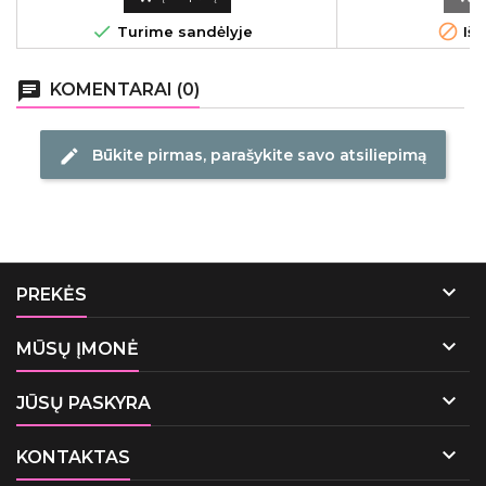


Turime sandėlyje
Išp
chat
KOMENTARAI (0)
Būkite pirmas, parašykite savo atsiliepimą
edit

PREKĖS

MŪSŲ ĮMONĖ

JŪSŲ PASKYRA

KONTAKTAS