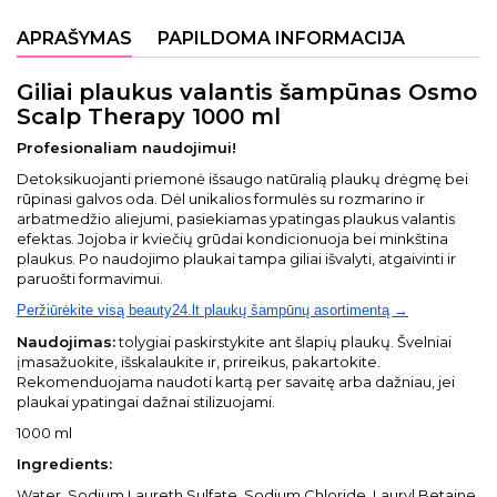
APRAŠYMAS
PAPILDOMA INFORMACIJA
Giliai plaukus valantis šampūnas Osmo
Scalp Therapy 1000 ml
Profesionaliam naudojimui!
Detoksikuojanti priemonė išsaugo natūralią plaukų drėgmę bei
rūpinasi galvos oda. Dėl unikalios formulės su rozmarino ir
arbatmedžio aliejumi, pasiekiamas ypatingas plaukus valantis
efektas. Jojoba ir kviečių grūdai kondicionuoja bei minkština
plaukus. Po naudojimo plaukai tampa giliai išvalyti, atgaivinti ir
paruošti formavimui.
Peržiūrėkite visą beauty24.lt plaukų šampūnų asortimentą →
Naudojimas:
tolygiai paskirstykite ant šlapių plaukų. Švelniai
įmasažuokite, išskalaukite ir, prireikus, pakartokite.
Rekomenduojama naudoti kartą per savaitę arba dažniau, jei
plaukai ypatingai dažnai stilizuojami.
1000 ml
Ingredients:
Water, Sodium Laureth Sulfate, Sodium Chloride, Lauryl Betaine,