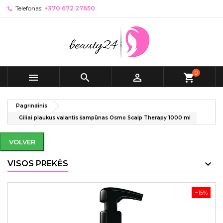
Telefonas:
+370 672 27650
0



shopping_cart
Pagrindinis
Giliai plaukus valantis šampūnas Osmo Scalp Therapy 1000 ml
VOLVER
VISOS PREKĖS
−15%