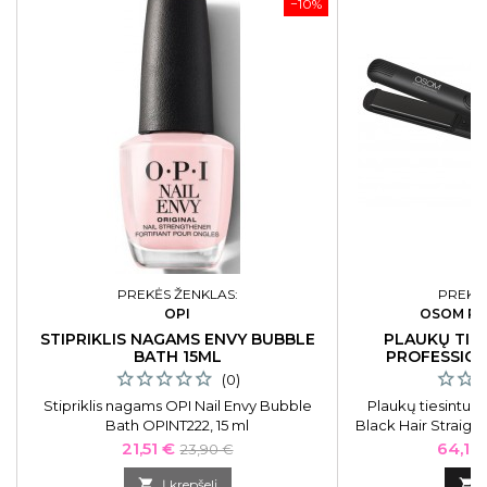
−10%
PREKĖS ŽENKLAS:
PREKĖS
OPI
OSOM PR
STIPRIKLIS NAGAMS ENVY BUBBLE
PLAUKŲ TIE
BATH 15ML
PROFESSION
STRA
(0)
Stipriklis nagams OPI Nail Envy Bubble
Plaukų tiesintuv
Bath OPINT222, 15 ml
Black Hair Strai
juodos spalvos, 25
Kaina
Bazinė
Kaina
21,51 €
64,17
23,90 €
kaina

Į krepšelį
