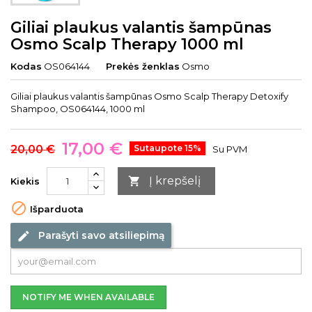
Giliai plaukus valantis šampūnas
Osmo Scalp Therapy 1000 ml
Kodas
OS064144
Prekės ženklas
Osmo
Giliai plaukus valantis šampūnas Osmo Scalp Therapy Detoxify
Shampoo, OS064144, 1000 ml
17,00 €
20,00 €
Sutaupote 15%
Su PVM
Į krepšelį

Kiekis

Išparduota
Parašyti savo atsiliepimą
edit
NOTIFY ME WHEN AVAILABLE