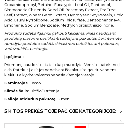
Cocamidopropyl, Betaine, Eucalyptus Leaf Oil, Panthenol,
Simmondsia Chinensis, Seed Oil, Rosemary Extract, Tea Tree
Leaf, Extract, Wheat Germ Extract, Hydrolyzed Soy Protein, Citric
Acid, Lauryl Pyrrolidone, Sodium Thiosulfate, Benzophenone-4,
Limonene, Sodium Benzoate, Methylchloroisothiazolinone.
Produkto sudėtis ilgainiui gali būti keičiama. Prieš naudojant
produktą prašome pasitikrinti sudėtį ant pakuotės. Jei internete
nurodyta produkto sudėtis skiriasi nuo pateiktos ant pakuotės,
vadovaukitės pastarąja.
Įspėjimai:
Priemonę naudokite tik taip kaip nurodyta. Venkite patekimo į
akis. Patekus į akis jas nedelsiant išskalaukite gausiu vandens
kiekiu. Laikykite vaikams nepasiekiamoje vietoje.
Gamintojas
: Osmo
Kilmės šalis
: Didžioji Britanija
Galioja atidarius pakuotę
: 12 mėn
5 KITOS PREKĖS TOJE PAČIOJE KATEGORIJOJE:
>
<