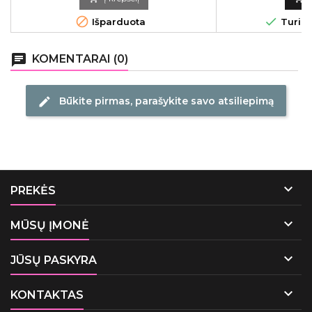


Išparduota
Turime
chat
KOMENTARAI (0)
Būkite pirmas, parašykite savo atsiliepimą
edit

PREKĖS

MŪSŲ ĮMONĖ

JŪSŲ PASKYRA

KONTAKTAS