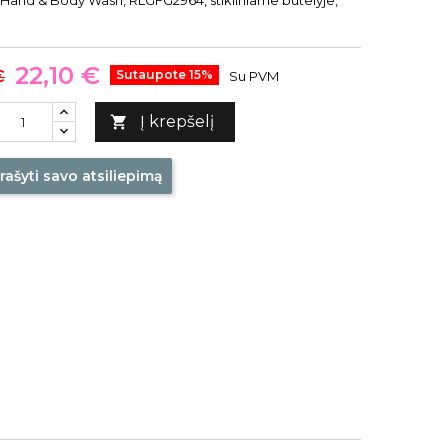
 Hand & Body Wash, RLGFG2964, stikliniame butelyje,
22,10 €
€
Sutaupote 15%
Su PVM
Į krepšelį

rašyti savo atsiliepimą