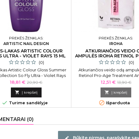
PREKĖS ŽENKLAS:
PREKĖS ŽENKLAS:
ARTISTIC NAIL DESIGN
IROHA
IS-LAKAS ARTISTIC COLOUR
ATKURIANČIOS VEIDO 
 ULTRA - VIOLET RAYS 15 ML
AMPULĖS IROHA RETINOL 
5X1,5 ML
(0)
(0)
akas Artistic Colour Gloss Summer
Atkuriančios veido odą ampulė
llection So Fly Ultra - Violet Rays
Retinol Pro-Age Treatment 
ART2700233, 15 ml
Shot AIN02, 5 x 1,5 ml
Kaina
Bazinė
Kaina
Bazinė
18,81 €
12,51 €
20,90 €
13,90 €
kaina
kaina

Į krepšelį

Į krepšelį


Turime sandėlyje
Išparduota
ENTARAI (0)
Būkite pirmas, parašykite sa
edit