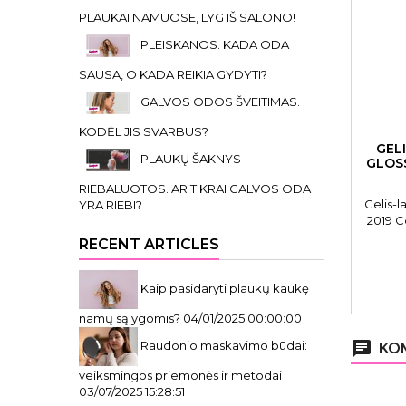
PLAUKAI NAMUOSE, LYG IŠ SALONO!
PLEISKANOS. KADA ODA
SAUSA, O KADA REIKIA GYDYTI?
GALVOS ODOS ŠVEITIMAS.
KODĖL JIS SVARBUS?
GEL
PLAUKŲ ŠAKNYS
GLOSS
RIEBALUOTOS. AR TIKRAI GALVOS ODA
Gelis-l
YRA RIEBI?
2019 Co
RECENT ARTICLES
Kaip pasidaryti plaukų kaukę
namų sąlygomis?
04/01/2025 00:00:00
Raudonio maskavimo būdai:
chat
KOM
veiksmingos priemonės ir metodai
03/07/2025 15:28:51