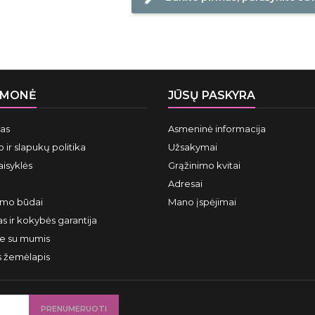
ĮMONĖ
JŪSŲ PASKYRA
mas
Asmeninė informacija
 ir slapukų politika
Užsakymai
aisyklės
Grąžinimo kvitai
Adresai
ymo būdai
Mano įspėjimai
s ir kokybės garantija
te su mumis
s žemėlapis