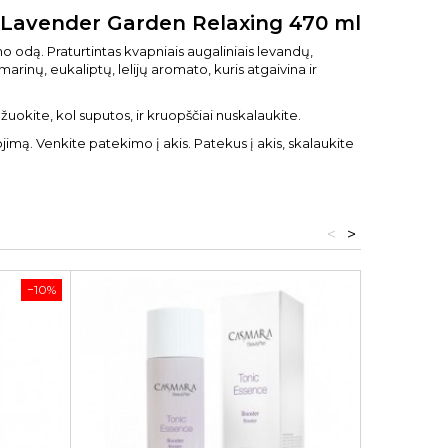
S Lavender Garden Relaxing 470 ml
kūno odą. Praturtintas kvapniais augaliniais levandų,
marinų, eukaliptų, lelijų aromato, kuris atgaivina ir
uokite, kol suputos, ir kruopščiai nuskalaukite.
jimą. Venkite patekimo į akis. Patekus į akis, skalaukite
<
>
−10%