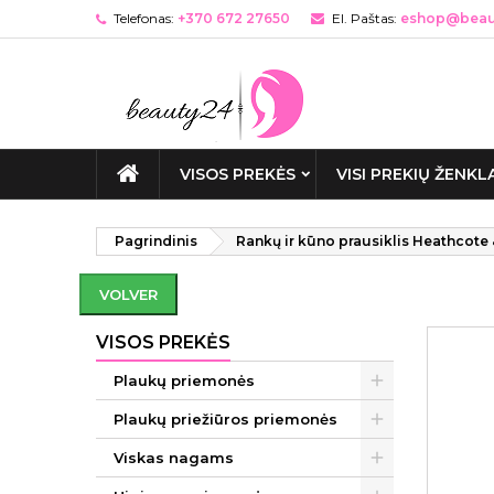
Telefonas:
+370 672 27650
El. Paštas:
eshop@beaut
VISOS PREKĖS
VISI PREKIŲ ŽENKL
Pagrindinis
Rankų ir kūno prausiklis Heathcote
VOLVER
VISOS PREKĖS
Plaukų priemonės
Plaukų priežiūros priemonės
Viskas nagams