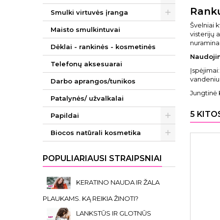
Rankų
Smulki virtuvės įranga
Švelniai k
Maisto smulkintuvai
visterijų 
nuramina
Dėklai - rankinės - kosmetinės
Naudoji
Telefonų aksesuarai
Įspėjimai
vandeniu
Darbo aprangos/tunikos
Jungtinė 
Patalynės/ užvalkalai
5 KITO
Papildai
Biocos natūrali kosmetika
POPULIARIAUSI STRAIPSNIAI
KERATINO NAUDA IR ŽALA
PLAUKAMS. KĄ REIKIA ŽINOTI?
LANKSTŪS IR GLOTNŪS