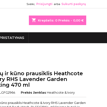
Sveiki,
Prisijungti
arba
Sukurti paskyrą
shopping_cart
Krepšelis:
0
Prekės - 0,00 €
PRISTATYMAS
ų ir kūno prausiklis Heathcote
ory RHS Lavender Garden
xing 470 ml
LGFG2964
Prekės ženklas
Heathcote & Ivory
 kūno prausiklis Heathcote & Ivory RHS Lavender Garden