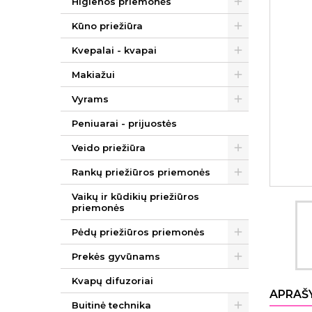
Higienos priemonės
Kūno priežiūra
Kvepalai - kvapai
Makiažui
Vyrams
Peniuarai - prijuostės
Veido priežiūra
Rankų priežiūros priemonės
Vaikų ir kūdikių priežiūros
priemonės
Pėdų priežiūros priemonės
Prekės gyvūnams
Kvapų difuzoriai
APRAŠ
Buitinė technika