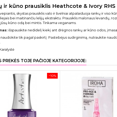
 ir kūno prausiklis Heathcote & Ivory RH
vepiantis, skystas prausiklis valo ir švelniai atpalaiduoja rankų ir viso 
aliejais bei maitinančiu lelijų ekstraktu. Prausiklis malonaus levandų, roz
 jūsų kūno odą bei mintis. Tinkama veganams.
mas:
išspauskite nedidelį kiekį ant drėgnos rankų ar kūno odos, įmasaž
: naudokite tik pagal paskirtį. Pastebėjus sudirginimą, nutraukite naudo
.
Karalystė
S PREKĖS TOJE PAČIOJE KATEGORIJOJE:
−10%