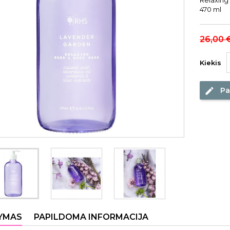
Relaxing
470 ml
26,00 
Kiekis
Pa
edit
YMAS
PAPILDOMA INFORMACIJA