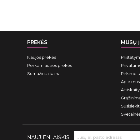
PREKĖS
MŪSŲ 
Naujos prekės
Pristaty
Perkamiausios prekės
Privatumo
Sumažinta kaina
Pirkimo t
Apie mus
Atsiskait
Grąžinima
Susisieki
Svetainė
NAUJIENLAIŠKIS