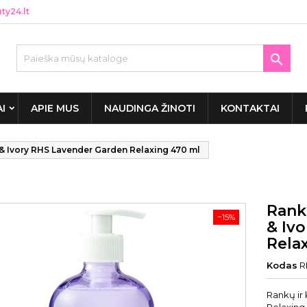
y24.lt

AI
APIE MUS
NAUDINGA ŽINOTI
KONTAKTAI
 & Ivory RHS Lavender Garden Relaxing 470 ml
Rank
−15%
& Iv
Rela
Kodas
R
Rankų ir