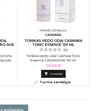
PREKĖS ŽENKLAS:
CASMARA
ODĄ
TONIKAS VEIDO ODAI CASMARA
ČIRVIN
PRO-AGE
TONIC ESSENCE 150 ML
(0)
s Iroha
Tonikas veido odai Casmara Tonic
Čirvinių 
Ampoule
Essence CASA00008, 150 ml
Kaina
26,00 €

Į krepšelį


Turime sandėlyje
vo atsiliepimą