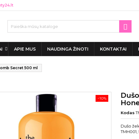
y24.lt

AI
APIE MUS
NAUDINGA ŽINOTI
KONTAKTAI
omb Secret 500 ml
Dušo
−10%
Hone
Kodas
T
Dušo že
TMH001, 