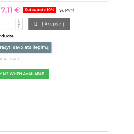
7,11 €
Sutaupote 10%
Su PVM

Į krepšelį
rduota
rašyti savo atsiliepimą
Y ME WHEN AVAILABLE