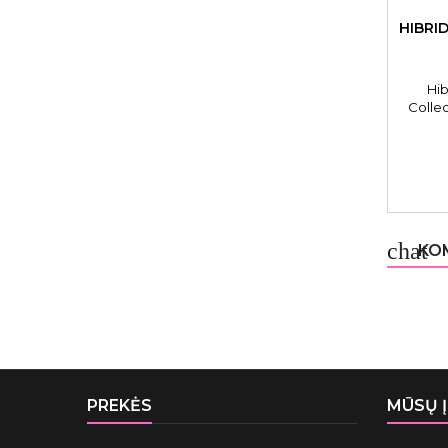
HIBRID
Hib
Collec
chat
KOM
PREKĖS
MŪSŲ 