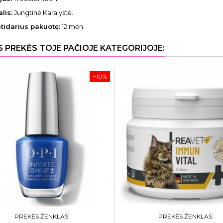
lis:
Jungtinė Karalystė.
atidarius pakuotę:
12 mėn.
S PREKĖS TOJE PAČIOJE KATEGORIJOJE:
−10%
PREKĖS ŽENKLAS:
PREKĖS ŽENKLAS: