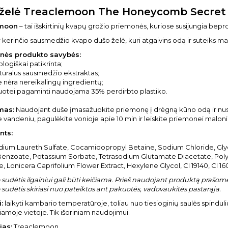
želė Treaclemoon The Honeycomb Secret
emoon
– tai išskirtinių kvapų grožio priemonės, kuriose susijungia beproti
r kerinčio sausmedžio kvapo dušo želė, kuri atgaivins odą ir suteiks mal
nės produkto savybės:
logiškai patikrinta;
tūralus sausmedžio ekstraktas;
e nėra nereikalingų ingredientų;
kuotei pagaminti naudojama 35% perdirbto plastiko.
mas:
Naudojant duše įmasažuokite priemonę į drėgną kūno odą ir nus
vandeniu, pagulėkite vonioje apie 10 min ir leiskite priemonei malonia
nts:
ium Laureth Sulfate, Cocamidopropyl Betaine, Sodium Chloride, Glyce
enzoate, Potassium Sorbate, Tetrasodium Glutamate Diacetate, Poly
, Lonicera Caprifolium Flower Extract, Hexylene Glycol, CI 19140, CI 16
sudėtis ilgainiui gali būti keičiama. Prieš naudojant produktą prašome 
sudėtis skiriasi nuo pateiktos ant pakuotės, vadovaukitės pastarąja.
:
laikyti kambario temperatūroje, toliau nuo tiesioginių saulės spinduli
amoje vietoje. Tik išoriniam naudojimui.
jas:
Treaclemoon.