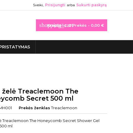
Sveiki,
Prisijungti
arba
Sukurti paskyrą
shopping_cart
Krepšelis:
0
Prekės - 0,00 €
PRISTATYMAS
 želė Treaclemoon The
ycomb Secret 500 ml
MH001
Prekės ženklas
Treaclemoon
lė Treaclemoon The Honeycomb Secret Shower Gel
500 ml