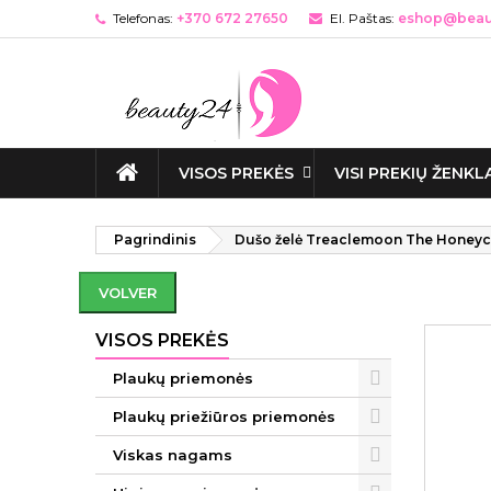
Telefonas:
+370 672 27650
El. Paštas:
eshop@beaut
VISOS PREKĖS
VISI PREKIŲ ŽENKL
Pagrindinis
Dušo želė Treaclemoon The Honeyc
VOLVER
VISOS PREKĖS
Plaukų priemonės
Plaukų priežiūros priemonės
Viskas nagams