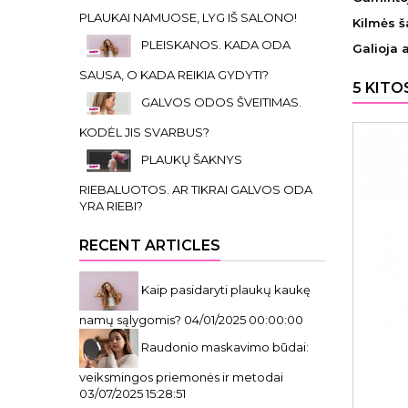
PLAUKAI NAMUOSE, LYG IŠ SALONO!
Kilmės ša
PLEISKANOS. KADA ODA
Galioja 
SAUSA, O KADA REIKIA GYDYTI?
5 KITO
GALVOS ODOS ŠVEITIMAS.
KODĖL JIS SVARBUS?
PLAUKŲ ŠAKNYS
RIEBALUOTOS. AR TIKRAI GALVOS ODA
YRA RIEBI?
RECENT ARTICLES
Kaip pasidaryti plaukų kaukę
namų sąlygomis?
04/01/2025 00:00:00
Raudonio maskavimo būdai:
veiksmingos priemonės ir metodai
03/07/2025 15:28:51