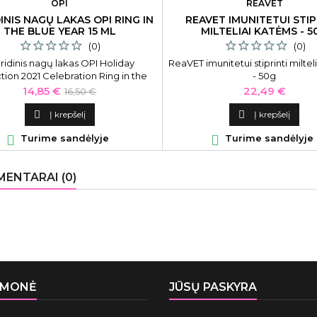
OPI
REAVET
INIS NAGŲ LAKAS OPI RING IN
REAVET IMUNITETUI STIP
THE BLUE YEAR 15 ML
MILTELIAI KATĖMS - 5
(0)
(0)
ridinis nagų lakas OPI Holiday
ReaVET imunitetui stiprinti miltel
tion 2021 Celebration Ring in the
- 50g
Blue Year OPIHRN24, 15 ml
Kaina
Bazinė
Kaina
14,85 €
22,49 €
16,50 €
kaina

Į krepšelį

Į krepšelį

Turime sandėlyje

Turime sandėlyje
ENTARAI (0)
ĮMONĖ
JŪSŲ PASKYRA