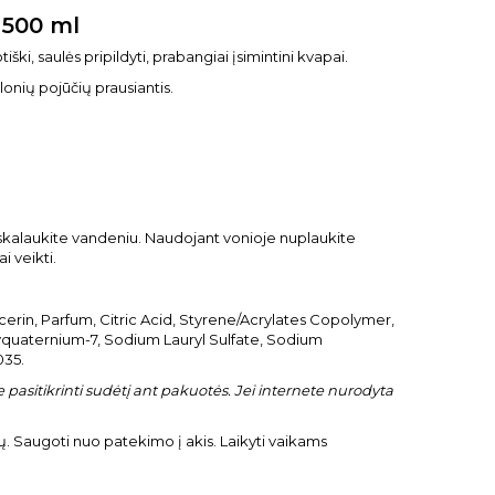
 500 ml
ški, saulės pripildyti, prabangiai įsimintini kvapai.
onių pojūčių prausiantis.
kalaukite vandeniu. Naudojant vonioje nuplaukite
i veikti.
rin, Parfum, Citric Acid, Styrene/Acrylates Copolymer,
quaternium-7, Sodium Lauryl Sulfate, Sodium
035.
pasitikrinti sudėtį ant pakuotės. Jei internete nurodyta
ų. Saugoti nuo patekimo į akis. Laikyti vaikams