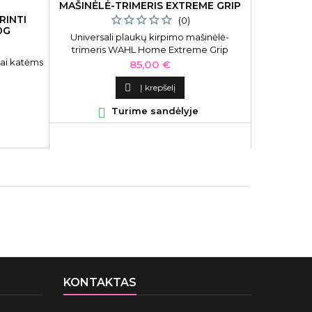
AR
MAŠINĖLĖ-TRIMERIS EXTREME GRIP
MULTIGROOMER
RINTI
GELIS-
(0)
0G
GLOSS GO
Universali plaukų kirpimo mašinėlė-
trimeris WAHL Home Extreme Grip
iai katėms
Multigroomer WAH09893-0460, juodos
Gelis-lakas
Kaina
85,00 €
spalvos
2019 Co
Gorgeous I

Į krepšelį

Turime sandėlyje

KONTAKTAS