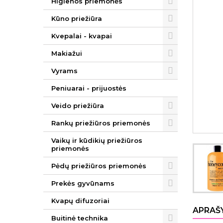
Higienos priemonės
Kūno priežiūra
Kvepalai - kvapai
Makiažui
Vyrams
Peniuarai - prijuostės
Veido priežiūra
Rankų priežiūros priemonės
Vaikų ir kūdikių priežiūros
priemonės
Pėdų priežiūros priemonės
Prekės gyvūnams
Kvapų difuzoriai
APRAŠ
Buitinė technika