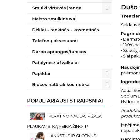
Dušo 
Smulki virtuvės įranga
Treacl
Maisto smulkintuvai
Saldaus i
Dėklai - rankinės - kosmetinės
Pagrindi
• Dermato
Telefonų aksesuarai
• 100% na
• Sudėtyj
Darbo aprangos/tunikos
• Šiai pa
Patalynės/ užvalkalai
Naudoji
priemone 
Papildai
Ingredie
Biocos natūrali kosmetika
Aqua, Sod
Sodium B
POPULIARIAUSI STRAIPSNIAI
Hydroxide
Produkto 
KERATINO NAUDA IR ŽALA
produkto 
Įspėjimai
PLAUKAMS. KĄ REIKIA ŽINOTI?
nepasieki
LANKSTŪS IR GLOTNŪS
Gaminto