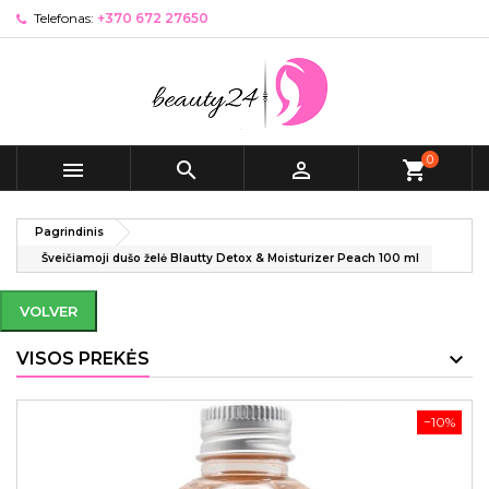
Telefonas:
+370 672 27650
0



shopping_cart
Pagrindinis
Šveičiamoji dušo želė Blautty Detox & Moisturizer Peach 100 ml
VOLVER
VISOS PREKĖS
−10%