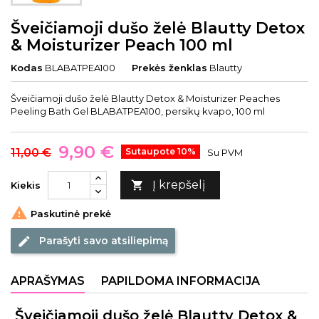
Šveičiamoji dušo želė Blautty Detox
& Moisturizer Peach 100 ml
Kodas
BLABATPEA100
Prekės ženklas
Blautty
Šveičiamoji dušo želė Blautty Detox & Moisturizer Peaches
Peeling Bath Gel BLABATPEA100, persikų kvapo, 100 ml
9,90 €
11,00 €
Sutaupote 10%
Su PVM
Į krepšelį

Kiekis

Paskutinė prekė
Parašyti savo atsiliepimą
edit
APRAŠYMAS
PAPILDOMA INFORMACIJA
Šveičiamoji dušo želė Blautty Detox &