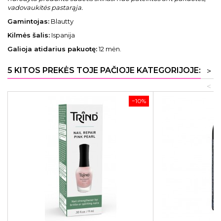
vadovaukitės pastarąja.
Gamintojas:
Blautty
Kilmės šalis:
Ispanija
Galioja atidarius pakuotę:
12 mėn.
5 KITOS PREKĖS TOJE PAČIOJE KATEGORIJOJE:
>
<
−10%