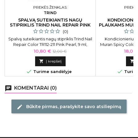
PREKĖS ŽENKLAS:
PREKĖS
TRIND
M
SPALVĄ SUTEIKIANTIS NAGŲ
KONDICIONIE
STIPRIKLIS TRIND NAIL REPAIR PINK
PLAUKAMS MURA
PEARL
(0)
Spalvą suteikiantis nagų stipriklis Trind Nail
Kondicionierius
Repair Color TR112-211 Pink Pearl, 9 ml,
Muran Spicy Color 
perlamutrinės rožinės spalvos
MSPCOC
Kaina
Bazinė
Kaina
10,80 €
18,00
12,00 €
kaina

Į krepšelį



Turime sandėlyje
Turime
chat
KOMENTARAI (0)
Būkite pirmas, parašykite savo atsiliepimą
edit