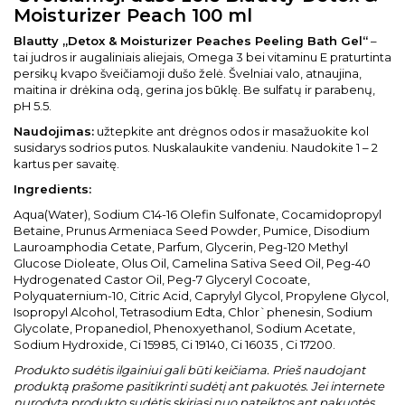
Moisturizer Peach 100 ml
Blautty „Detox & Moisturizer Peaches Peeling Bath Gel“
–
tai judros ir augaliniais aliejais, Omega 3 bei vitaminu E praturtinta
persikų kvapo šveičiamoji dušo želė. Švelniai valo, atnaujina,
maitina ir drėkina odą, gerina jos būklę. Be sulfatų ir parabenų,
pH 5.5.
Naudojimas:
užtepkite ant drėgnos odos ir masažuokite kol
susidarys sodrios putos. Nuskalaukite vandeniu. Naudokite 1 – 2
kartus per savaitę.
Ingredients:
Aqua(Water), Sodium C14-16 Olefin Sulfonate, Cocamidopropyl
Betaine, Prunus Armeniaca Seed Powder, Pumice, Disodium
Lauroamphodia Cetate, Parfum, Glycerin, Peg-120 Methyl
Glucose Dioleate, Olus Oil, Camelina Sativa Seed Oil, Peg-40
Hydrogenated Castor Oil, Peg-7 Glyceryl Cocoate,
Polyquaternium-10, Citric Acid, Caprylyl Glycol, Propylene Glycol,
Isopropyl Alcohol, Tetrasodium Edta, Chlor`phenesin, Sodium
Glycolate, Propanediol, Phenoxyethanol, Sodium Acetate,
Sodium Hydroxide, Ci 15985, Ci 19140, Ci 16035 , Ci 17200.
Produkto sudėtis ilgainiui gali būti keičiama. Prieš naudojant
produktą prašome pasitikrinti sudėtį ant pakuotės. Jei internete
nurodyta produkto sudėtis skiriasi nuo pateiktos ant pakuotės,