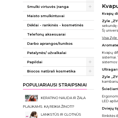
Kvapų
Smulki virtuvės įranga
Kvapų di
Maisto smulkintuvai
Zyle „Z
Dėklai - rankinės - kosmetinės
sekundę g
Šį univer
Telefonų aksesuarai
Visa Zyle
Darbo aprangos/tunikos
Aromate
Kvapų dif
Patalynės/ užvalkalai
sistemai.
Papildai
sistemos 
Ultragar
Biocos natūrali kosmetika
Zyle „Z
kambariuo
POPULIARIAUSI STRAIPSNIAI
Šviečian
Ergonomiš
KERATINO NAUDA IR ŽALA
LED apšvi
PLAUKAMS. KĄ REIKIA ŽINOTI?
Dviejų t
LANKSTŪS IR GLOTNŪS
Rinkitės 