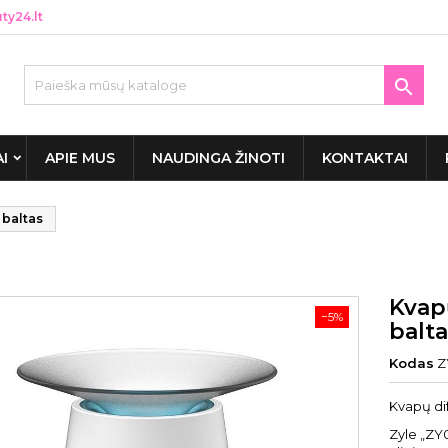
y24.lt

AI
APIE MUS
NAUDINGA ŽINOTI
KONTAKTAI
 baltas
Kvap
−5%
balt
Kodas
Z
Kvapų di
Zyle „ZY