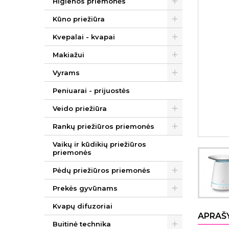
Higienos priemonės
Kūno priežiūra
Kvepalai - kvapai
Makiažui
Vyrams
Peniuarai - prijuostės
Veido priežiūra
Rankų priežiūros priemonės
Vaikų ir kūdikių priežiūros
priemonės
Pėdų priežiūros priemonės
Prekės gyvūnams
Kvapų difuzoriai
APRAŠ
Buitinė technika