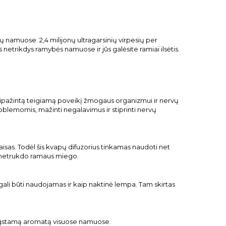
ų namuose. 2,4 milijonų ultragarsinių virpesių per
 netrikdys ramybės namuose ir jūs galėsite ramiai ilsėtis.
 pripažintą teigiamą poveikį žmogaus organizmui ir nervų
oblemomis, mažinti negalavimus ir stiprinti nervų
etaisas. Todėl šis kvapų difuzorius tinkamas naudoti net
ir netrukdo ramaus miego.
ali būti naudojamas ir kaip naktinė lempa. Tam skirtas
 mėgstamą aromatą visuose namuose.