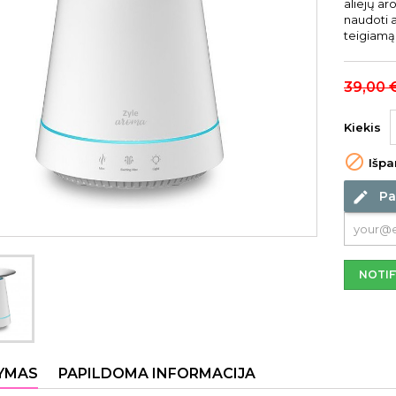
aliejų a
naudoti a
teigiamą
39,00 
Kiekis

Išpa
Pa
edit
NOTIF
YMAS
PAPILDOMA INFORMACIJA