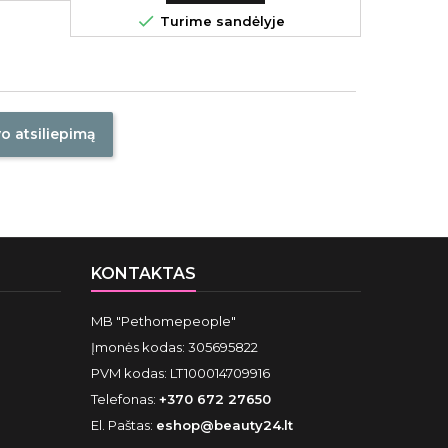

Turime sandėlyje
vo atsiliepimą
KONTAKTAS
MB "Pethomepeople"
Įmonės kodas: 305695822
PVM kodas: LT100014709916
Telefonas:
+370 672 27650
El. Paštas:
eshop@beauty24.lt