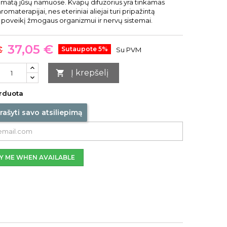
romatą jūsų namuose. Kvapų difuzorius yra tinkamas
romaterapijai, nes eteriniai aliejai turi pripažintą
 poveikį žmogaus organizmui ir nervų sistemai.
37,05 €
€
Sutaupote 5%
Su PVM
Į krepšelį

rduota
rašyti savo atsiliepimą
Y ME WHEN AVAILABLE