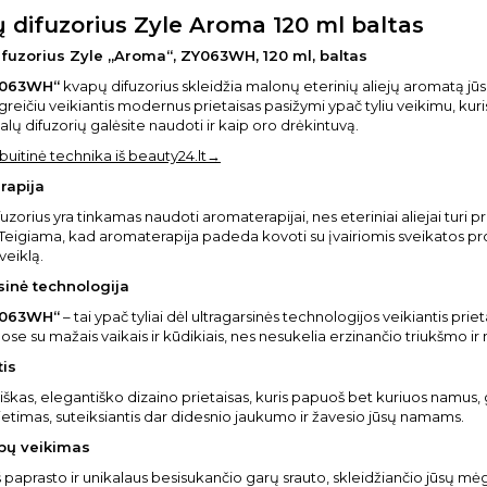
 difuzorius Zyle Aroma 120 ml baltas
fuzorius Zyle „Aroma“, ZY063WH, 120 ml, baltas
Y063WH“
kvapų difuzorius skleidžia malonų eterinių aliejų aromatą jūs
reičiu veikiantis modernus prietaisas pasižymi ypač tyliu veikimu, kuris
salų difuzorių galėsite naudoti ir kaip oro drėkintuvą.
 buitinė technika iš beauty24.lt→
rapija
uzorius yra tinkamas naudoti aromaterapijai, nes eteriniai aliejai turi
 Teigiama, kad aromaterapija padeda kovoti su įvairiomis sveikatos pr
veiklą.
sinė technologija
Y063WH“
– tai ypač tyliai dėl ultragarsinės technologijos veikiantis pri
se su mažais vaikais ir kūdikiais, nes nesukelia erzinančio triukšmo 
tis
kas, elegantiško dizaino prietaisas, kuris papuoš bet kuriuos namus, g
etimas, suteiksiantis dar didesnio jaukumo ir žavesio jūsų namams.
ipų veikimas
iš paprasto ir unikalaus besisukančio garų srauto, skleidžiančio jūsų