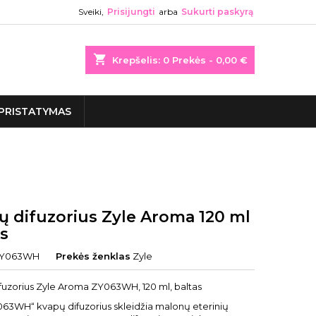
Sveiki,
Prisijungti
arba
Sukurti paskyrą
shopping_cart
Krepšelis:
0
Prekės - 0,00 €
PRISTATYMAS
ų difuzorius Zyle Aroma 120 ml
as
Y063WH
Prekės ženklas
Zyle
fuzorius Zyle Aroma ZY063WH, 120 ml, baltas
063WH“ kvapų difuzorius skleidžia malonų eterinių