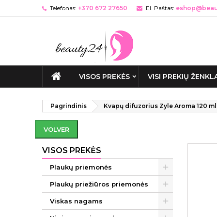
Telefonas:
+370 672 27650
El. Paštas:
eshop@beaut
VISOS PREKĖS
VISI PREKIŲ ŽENKL
Pagrindinis
Kvapų difuzorius Zyle Aroma 120 ml
VOLVER
VISOS PREKĖS
Plaukų priemonės
Plaukų priežiūros priemonės
Viskas nagams