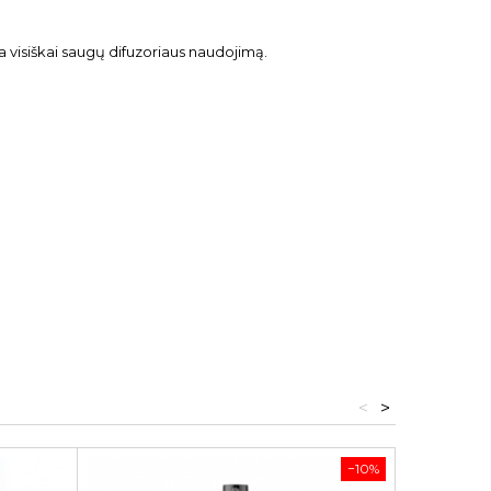
ina visiškai saugų difuzoriaus naudojimą.
<
>
−10%