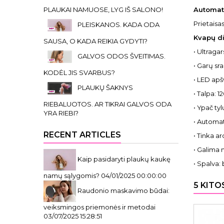
PLAUKAI NAMUOSE, LYG IŠ SALONO!
Automati
Prietaisas
PLEISKANOS. KADA ODA
Kvapų di
SAUSA, O KADA REIKIA GYDYTI?
• Ultraga
GALVOS ODOS ŠVEITIMAS.
• Garų sr
KODĖL JIS SVARBUS?
• LED apš
PLAUKŲ ŠAKNYS
• Talpa: 1
RIEBALUOTOS. AR TIKRAI GALVOS ODA
• Ypač tyl
YRA RIEBI?
• Automat
RECENT ARTICLES
• Tinka a
• Galima 
Kaip pasidaryti plaukų kaukę
• Spalva: 
namų sąlygomis?
04/01/2025 00:00:00
5 KITO
Raudonio maskavimo būdai:
veiksmingos priemonės ir metodai
03/07/2025 15:28:51