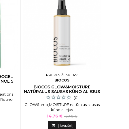
PREKĖS ŽENKLAS:
ROGEL
ATSTATO
BIOCOS
INOL 5
PLAUK
BIOCOS GLOW&MOISTURE
NATŪRALUS SAUSAS KŪNO ALIEJUS
eations
Atstatomas
(0)
Retinol
Saphira „Mi
GLOW&amp;MOISTURE natūralus sausas
1000 ml.
kūno aliejus
Condition
priežiūrai 
Kaina
Bazinė
14,76 €
16,40 €
praturt
kaina

mineralai

Į krepšelį