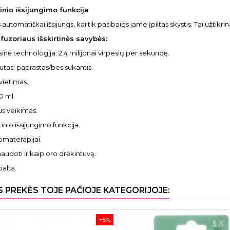
nio išsijungimo funkcija
 automatiškai išsijungs, kai tik pasibaigs jame įpiltas skystis. Tai užtikr
fuzoriaus išskirtinės savybės:
rsinė technologija: 2,4 milijonai virpesių per sekundę.
autas: paprastas/besisukantis.
vietimas.
20 ml.
us veikimas.
inio išsijungimo funkcija.
romaterapijai.
naudoti ir kaip oro drėkintuvą.
balta.
S PREKĖS TOJE PAČIOJE KATEGORIJOJE:
−5%