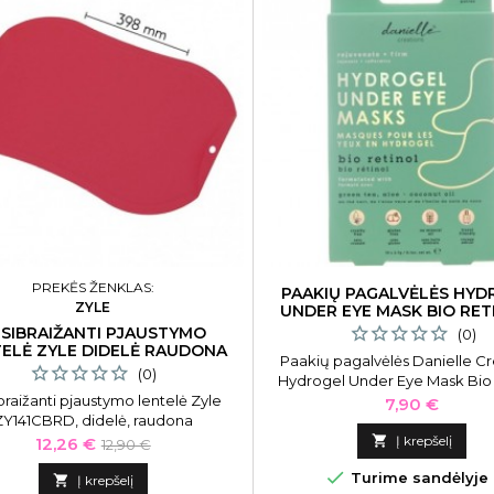
PREKĖS ŽENKLAS:
PAAKIŲ PAGALVĖLĖS HYD
ZYLE
UNDER EYE MASK BIO RET
POROS
SIBRAIŽANTI PJAUSTYMO
(0)
ELĖ ZYLE DIDELĖ RAUDONA
Paakių pagalvėlės Danielle Cr
(0)
Hydrogel Under Eye Mask Bio 
braižanti pjaustymo lentelė Zyle
DC8711BRHN, 5 poros
Kaina
7,90 €
ZY141CBRD, didelė, raudona
Kaina
Bazinė

Į krepšelį
12,26 €
12,90 €
kaina

Turime sandėlyje

Į krepšelį