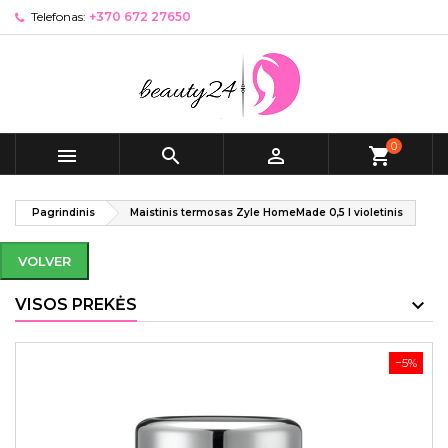
Telefonas:
+370 672 27650
0



shopping_cart
Pagrindinis
Maistinis termosas Zyle HomeMade 0,5 l violetinis
VOLVER
VISOS PREKĖS
−5%