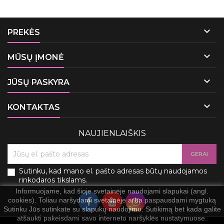

PREKĖS

MŪSŲ ĮMONĖ

JŪSŲ PASKYRA

KONTAKTAS
NAUJIENLAIŠKIS
Sutinku, kad mano el. pašto adresas būtų naudojamos
rinkodaros tikslams.
Informuojame, kad šioje svetainėje naudojami slapukai (angl.
cookies). Toliau naršydami svetainėje arba paspausdami mygtuką
Sutinku Jūs sutinkate su slapukų naudojimu. Sutikimą bet kada galite
atšaukti pakeisdami savo interneto naršyklės nustatymuose.