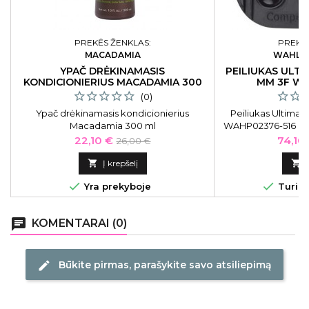
PREKĖS ŽENKLAS:
PREKĖS
MACADAMIA
WAHL P
YPAČ DRĖKINAMASIS
PEILIUKAS ULT
KONDICIONIERIUS MACADAMIA 300
MM 3F WA
ML
(0)
Ypač drėkinamasis kondicionierius
Peiliukas Ultima
Macadamia 300 ml
WAHP02376-516 Pei
mašinėlei Wahl Pro
Kaina
Bazinė
Kaina
22,10 €
74,10
26,00 €
Series Blade 02376-5
kaina
modeliams: KM1

Į krepšelį

Deluxe, Power Gr


Yra prekyboje
Turime
Pro
chat
KOMENTARAI (0)
Būkite pirmas, parašykite savo atsiliepimą
edit