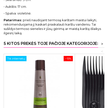
• Aukštis: 17 cm.
• Spalva: violetinė.
Patarimas:
prieš naudojant termosą karštam maistui laikyti,
rekomenduojama jį kaskart praskalauti karštu vandeniu. Tai
sušildys termoso sieneles ir jūsų gėrimą ar maistą karštą išlaikys
ilgesnį laiką.
5 KITOS PREKĖS TOJE PAČIOJE KATEGORIJOJE:
>
<
Tik internetu
−15%