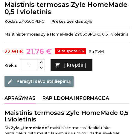
Maistinis termosas Zyle HomeMade
0,5 l violetinis
Kodas
ZY0500PLFC
Prekės ženklas
Zyle
Maistinis termosas Zyle HomeMade ZY0500PLFC, 0,5 l, violetinis
21,76 €
22,90 €
Sutaupote 5%
Su PVM
Į krepšelį

Kiekis
Parašyti savo atsiliepimą
edit
APRAŠYMAS
PAPILDOMA INFORMACIJA
Maistinis termosas Zyle HomeMade 0,5
l violetinis
Šis
Zyle „HomeMade“
maistinis termosas idealiai tinka
namuose ruošto maisto laikymui ir valgymui darbe, išvykose,