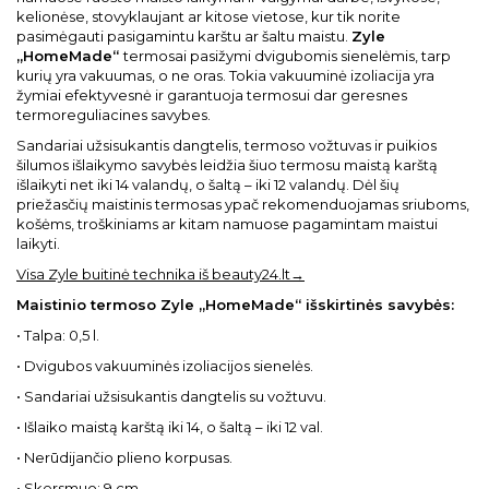
kelionėse, stovyklaujant ar kitose vietose, kur tik norite
pasimėgauti pasigamintu karštu ar šaltu maistu.
Zyle
„HomeMade“
termosai pasižymi dvigubomis sienelėmis, tarp
kurių yra vakuumas, o ne oras. Tokia vakuuminė izoliacija yra
žymiai efektyvesnė ir garantuoja termosui dar geresnes
termoreguliacines savybes.
Sandariai užsisukantis dangtelis, termoso vožtuvas ir puikios
šilumos išlaikymo savybės leidžia šiuo termosu maistą karštą
išlaikyti net iki 14 valandų, o šaltą – iki 12 valandų. Dėl šių
priežasčių maistinis termosas ypač rekomenduojamas sriuboms,
košėms, troškiniams ar kitam namuose pagamintam maistui
laikyti.
Visa Zyle buitinė technika iš beauty24.lt→
Maistinio termoso Zyle „HomeMade“ išskirtinės savybės:
• Talpa: 0,5 l.
• Dvigubos vakuuminės izoliacijos sienelės.
• Sandariai užsisukantis dangtelis su vožtuvu.
• Išlaiko maistą karštą iki 14, o šaltą – iki 12 val.
• Nerūdijančio plieno korpusas.
• Skersmuo: 9 cm.