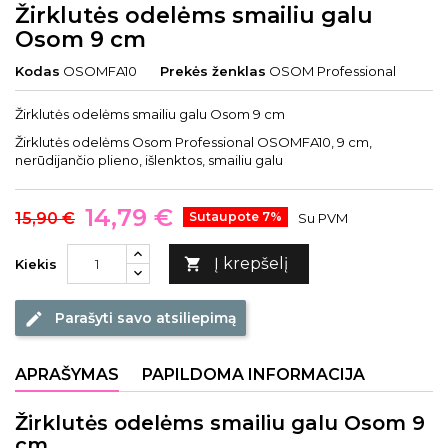
Žirklutės odelėms smailiu galu
Osom 9 cm
Kodas
OSOMFA10
Prekės ženklas
OSOM Professional
Žirklutės odelėms smailiu galu Osom 9 cm
Žirklutės odelėms Osom Professional OSOMFA10, 9 cm,
nerūdijančio plieno, išlenktos, smailiu galu
14,79 €
15,90 €
Sutaupote 7%
Su PVM
Į krepšelį

Kiekis
Parašyti savo atsiliepimą
edit
APRAŠYMAS
PAPILDOMA INFORMACIJA
Žirklutės odelėms smailiu galu Osom 9
cm