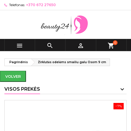
Telefonas:
+370 672 27650
0



shopping_cart
Pagrindinis
Žirklutės odelėms smailiu galu Osom 9 cm
VOLVER
VISOS PREKĖS
−7%