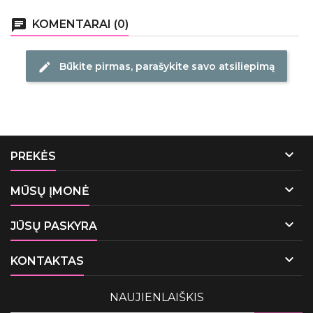
chat
KOMENTARAI (0)
Būkite pirmas, parašykite savo atsiliepimą
edit

PREKĖS

MŪSŲ ĮMONĖ

JŪSŲ PASKYRA

KONTAKTAS
NAUJIENLAIŠKIS