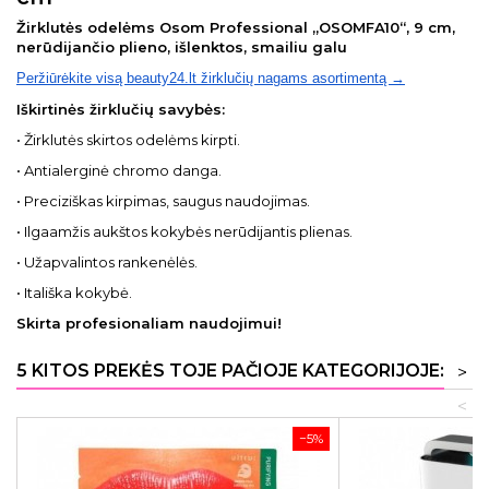
Žirklutės odelėms Osom Professional „OSOMFA10“, 9 cm,
nerūdijančio plieno, išlenktos, smailiu galu
Peržiūrėkite visą beauty24.lt žirklučių nagams asortimentą →
Iškirtinės žirklučių savybės:
• Žirklutės skirtos odelėms kirpti.
• Antialerginė chromo danga.
• Preciziškas kirpimas, saugus naudojimas.
• Ilgaamžis aukštos kokybės nerūdijantis plienas.
• Užapvalintos rankenėlės.
• Itališka kokybė.
Skirta profesionaliam naudojimui!
5 KITOS PREKĖS TOJE PAČIOJE KATEGORIJOJE:
>
<
−5%