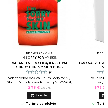
PREKĖS ŽENKLAS:
PREKĖS
IM SORRY FOR MY SKIN
VALANTI VEIDO ODĄ KAUKĖ I'M
ORO VALYTUVAS
SORRY FOR MY SKIN PH5.5
VA
(0)
Valanti veido odą kaukė I'm Sorry for My
Oro valytuvas
Skin pH5.5 Jelly Mask Purifying, SFMS7631,
valym
33 ml.
Kaina
Bazinė
Kaina
2,76 €
379,05
2,90 €
kaina

Į krepšelį



Turime sandėlyje
Turime