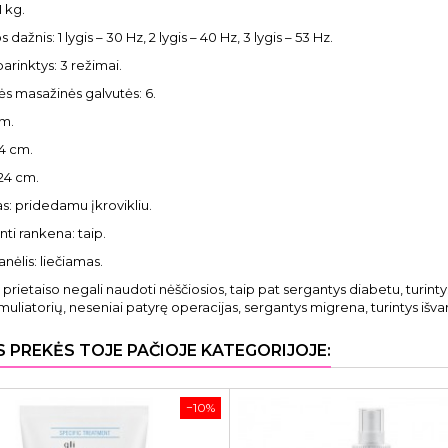
1 kg.
os dažnis: 1 lygis – 30 Hz, 2 lygis – 40 Hz, 3 lygis – 53 Hz.
parinktys: 3 režimai.
nės masažinės galvutės: 6.
cm.
,4 cm.
 24 cm.
as: pridedamu įkrovikliu.
nti rankena: taip.
nėlis: liečiamas.
:
prietaiso negali naudoti nėščiosios, taip pat sergantys diabetu, turin
timuliatorių, neseniai patyrę operacijas, sergantys migrena, turintys iš
S PREKĖS TOJE PAČIOJE KATEGORIJOJE:
−10%