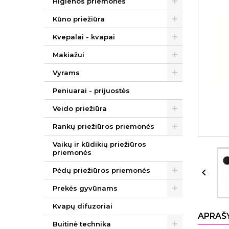
Higienos priemonės
Kūno priežiūra
Kvepalai - kvapai
Makiažui
Vyrams
Peniuarai - prijuostės
Veido priežiūra
Rankų priežiūros priemonės
Vaikų ir kūdikių priežiūros
priemonės
Pėdų priežiūros priemonės

Prekės gyvūnams
Kvapų difuzoriai
APRAŠ
Buitinė technika