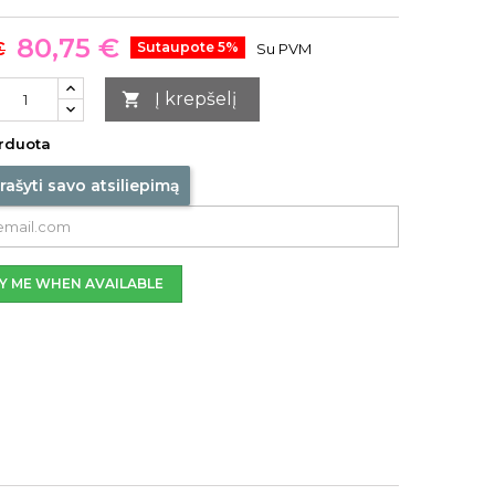
80,75 €
€
Sutaupote 5%
Su PVM
Į krepšelį

rduota
rašyti savo atsiliepimą
Y ME WHEN AVAILABLE