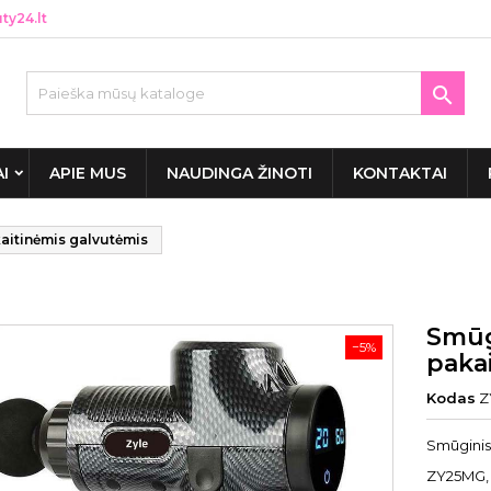
y24.lt

AI
APIE MUS
NAUDINGA ŽINOTI
KONTAKTAI
aitinėmis galvutėmis
Smūg
−5%
paka
Kodas
Z
Smūginis
ZY25MG,