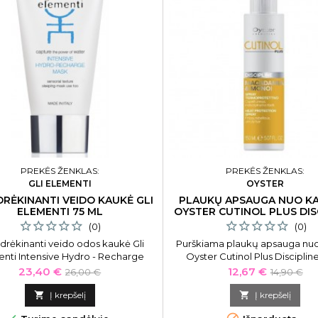
PREKĖS ŽENKLAS:
PREKĖS ŽENKLAS:
GLI ELEMENTI
OYSTER
DRĖKINANTI VEIDO KAUKĖ GLI
PLAUKŲ APSAUGA NUO K
ELEMENTI 75 ML
OYSTER CUTINOL PLUS DIS
150 ML
(0)
(0)
drėkinanti veido odos kaukė Gli
Purškiama plaukų apsauga nuo
nti Intensive Hydro - Recharge
Oyster Cutinol Plus Disciplin
Mask GLI01021, 75 ml
Protection Spray OYBM05150016
Kaina
Bazinė
Kaina
Bazinė
23,40 €
12,67 €
26,00 €
14,90 €
kaina
kaina

Į krepšelį

Į krepšelį