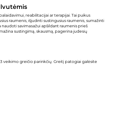
alvutėmis
alaidavimui, reabilitacijai ar terapijai. Tai puikus
s raumenis, išjudinti sustingusius raumenis, sumažinti
 naudoti savimasažui apšildant raumenis prieš
 sumažina sustingimą, skausmą, pagerina judesių
 veikimo greičio parinkčių. Greitį patogiai galėsite