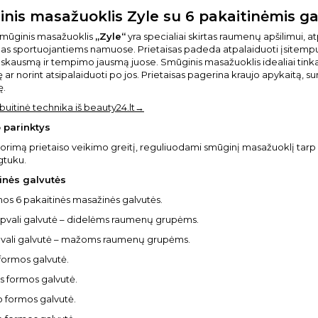
nis masažuoklis Zyle su 6 pakaitinėmis g
smūginis masažuoklis
„Zyle“
yra specialiai skirtas raumenų apšilimui, atp
s sportuojantiems namuose. Prietaisas padeda atpalaiduoti įsitempusiu
kausmą ir tempimo jausmą juose. Smūginis masažuoklis idealiai tinka
ę ar norint atsipalaiduoti po jos. Prietaisas pagerina kraujo apykaitą,
ę.
 buitinė technika iš beauty24.lt→
o parinktys
norimą prietaiso veikimo greitį, reguliuodami smūginį masažuoklį tarp 3
gtuku.
inės galvutės
s 6 pakaitinės masažinės galvutės.
apvali galvutė – didelėms raumenų grupėms.
pvali galvutė – mažoms raumenų grupėms.
 formos galvutė.
os formos galvutė.
io formos galvutė.