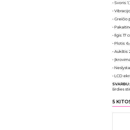
• Svoris: 1,
• Vibracij
• Greičio 
• Pakaiti
• Ilgis: 17 
• Plotis: 6
• Aukštis:
• Įkrovim
• Neslysta
• LCD ekra
SVARBU
širdies s
5 KITO