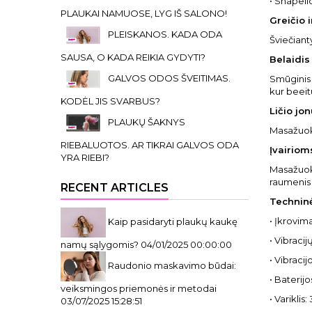
• Snapeli
PLAUKAI NAMUOSE, LYG IŠ SALONO!
Greičio i
PLEISKANOS. KADA ODA
Šviečiant
SAUSA, O KADA REIKIA GYDYTI?
Belaidis
GALVOS ODOS ŠVEITIMAS.
Smūginis 
kur beei
KODĖL JIS SVARBUS?
Ličio jon
PLAUKŲ ŠAKNYS
Masažuokl
RIEBALUOTOS. AR TIKRAI GALVOS ODA
Įvairio
YRA RIEBI?
Masažuokl
raumenis p
RECENT ARTICLES
Techninė
• Įkrovima
Kaip pasidaryti plaukų kaukę
• Vibracij
namų sąlygomis?
04/01/2025 00:00:00
• Vibracij
Raudonio maskavimo būdai:
• Baterij
veiksmingos priemonės ir metodai
• Variklis
03/07/2025 15:28:51