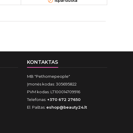

Išparduota
KONTAKTAS
MB "Pethomepeople"
Įmonės kodas: 305695822
PVM kodas: LT100014709916
Telefonas:
+370 672 27650
El. Paštas:
eshop@beauty24.lt