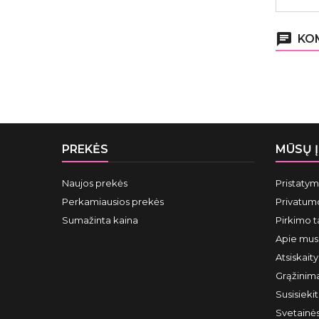
chat
KOM
PREKĖS
MŪSŲ 
Naujos prekės
Pristaty
Perkamiausios prekės
Privatumo
Sumažinta kaina
Pirkimo t
Apie mus
Atsiskait
Grąžinima
Susisieki
Svetainė