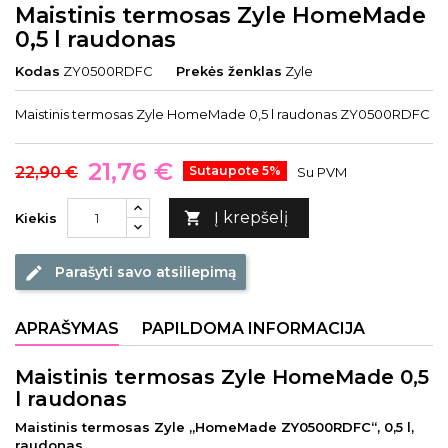
Maistinis termosas Zyle HomeMade
0,5 l raudonas
Kodas
ZY0500RDFC
Prekės ženklas
Zyle
Maistinis termosas Zyle HomeMade 0,5 l raudonas ZY0500RDFC
21,76 €
22,90 €
Sutaupote 5%
Su PVM
Į krepšelį

Kiekis
Parašyti savo atsiliepimą
edit
APRAŠYMAS
PAPILDOMA INFORMACIJA
Maistinis termosas Zyle HomeMade 0,5
l raudonas
Maistinis termosas Zyle „HomeMade ZY0500RDFC“, 0,5 l,
raudonas