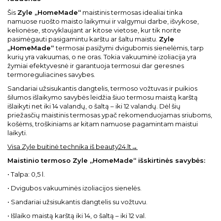
Šis
Zyle „HomeMade“
maistinis termosas idealiai tinka
namuose ruošto maisto laikymui ir valgymui darbe, išvykose,
kelionėse, stovyklaujant ar kitose vietose, kur tik norite
pasimėgauti pasigamintu karštu ar šaltu maistu.
Zyle
„HomeMade“
termosai pasižymi dvigubomis sienelėmis, tarp
kurių yra vakuumas, o ne oras. Tokia vakuuminė izoliacija yra
žymiai efektyvesnė ir garantuoja termosui dar geresnes
termoreguliacines savybes.
Sandariai užsisukantis dangtelis, termoso vožtuvas ir puikios
šilumos išlaikymo savybės leidžia šiuo termosu maistą karštą
išlaikyti net iki 14 valandų, o šaltą – iki 12 valandų. Dėl šių
priežasčių maistinis termosas ypač rekomenduojamas sriuboms,
košėms, troškiniams ar kitam namuose pagamintam maistui
laikyti.
Visa Zyle buitinė technika iš beauty24.lt→
Maistinio termoso Zyle „HomeMade“ išskirtinės savybės:
• Talpa: 0,5 l.
• Dvigubos vakuuminės izoliacijos sienelės.
• Sandariai užsisukantis dangtelis su vožtuvu.
• Išlaiko maistą karštą iki 14, o šaltą – iki 12 val.