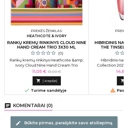
PREKĖS ŽENKLAS:
PREKĖS
HEATHCOTE & IVORY
RANKŲ KREMŲ RINKINYS CLOUD NINE
HIBRIDINIS NAG
HAND CREAM TRIO 3X30 ML
THE TINSEL
(0)
Rankų kremų rinkinys Heathcote &amp;
Hibridinis nag
Ivory Cloud Nine Hand Cream Trio
Collection 2021 
CNFG7740, 3x30 ml
Tinseltown Re
Kaina
Bazinė
Kaina
11,05 €
14,85
13,00 €
kaina

Į krepšelį



Turime sandėlyje
Pasku
chat
KOMENTARAI (0)
Būkite pirmas, parašykite savo atsiliepimą
edit