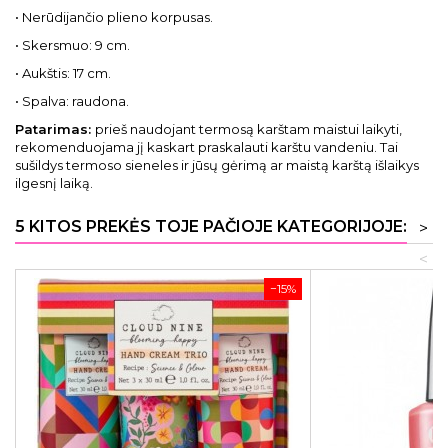
• Nerūdijančio plieno korpusas.
• Skersmuo: 9 cm.
• Aukštis: 17 cm.
• Spalva: raudona.
Patarimas:
prieš naudojant termosą karštam maistui laikyti,
rekomenduojama jį kaskart praskalauti karštu vandeniu. Tai
sušildys termoso sieneles ir jūsų gėrimą ar maistą karštą išlaikys
ilgesnį laiką.
5 KITOS PREKĖS TOJE PAČIOJE KATEGORIJOJE:
>
<
−15%