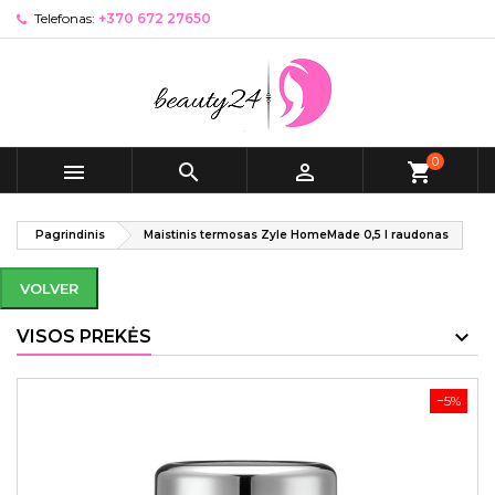
Telefonas:
+370 672 27650
0



shopping_cart
Pagrindinis
Maistinis termosas Zyle HomeMade 0,5 l raudonas
VOLVER
VISOS PREKĖS
−5%