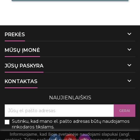

PREKĖS

MŪSŲ ĮMONĖ

JŪSŲ PASKYRA

KONTAKTAS
NAUJIENLAIŠKIS
Sutinku, kad mano el. pašto adresas būtų naudojamos
rinkodaros tikslams.
Informuojame, kad šioje svetainėje naudojami slapukai (angl.
cookies). Toliau naršydami svetainėje arba paspausdami mygtuką