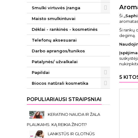
Aroma
Smulki virtuvės įranga
Ši
„Saphi
Maisto smulkintuvai
aromatas 
Dėklai - rankinės - kosmetinės
Ši rankų 
degimą.
Telefonų aksesuarai
Naudoji
Darbo aprangos/tunikos
Įspėjima
suskystėj
Patalynės/ užvalkalai
nukirpkit
Papildai
5 KITO
Biocos natūrali kosmetika
POPULIARIAUSI STRAIPSNIAI
KERATINO NAUDA IR ŽALA
PLAUKAMS. KĄ REIKIA ŽINOTI?
LANKSTŪS IR GLOTNŪS