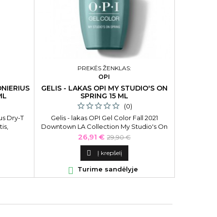
Maitina
levand
Lavender
PREKĖS ŽENKLAS:
OPI
NIERIUS
GELIS - LAKAS OPI MY STUDIO'S ON
ML
SPRING 15 ML
(0)
s Dry-T
Gelis - lakas OPI Gel Color Fall 2021
is,
Downtown LA Collection My Studio's On
 Inebrya
Spring OPIGCLA12, 15 ml
Kaina
Bazinė
26,91 €
29,90 €
ditioner
kaina
tiems,

Į krepšelį
s.

Turime sandėlyje