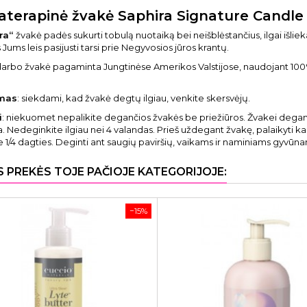
terapinė žvakė Saphira Signature Candle
ra“
žvakė padės sukurti tobulą nuotaiką bei neišblėstančius, ilgai išlieka
Jums leis pasijusti tarsi prie Negyvosios jūros krantų.
darbo žvakė pagaminta Jungtinėse Amerikos Valstijose, naudojant 100%
mas
: siekdami, kad žvakė degtų ilgiau, venkite skersvėjų.
i
: niekuomet nepalikite degančios žvakės be priežiūros. Žvakei degant s
a. Nedeginkite ilgiau nei 4 valandas. Prieš uždegant žvakę, palaikyti k
e 1/4 dagties. Deginti ant saugių paviršių, vaikams ir naminiams gyvū
S PREKĖS TOJE PAČIOJE KATEGORIJOJE:
−15%