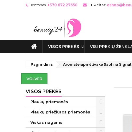
Telefonas:
+370 672 27650
El. Paštas:
eshop@beaut
VISOS PREKĖS
VISI PREKIŲ ŽENKL
Pagrindinis
Aromaterapinė žvakė Saphira Signa
VOLVER
VISOS PREKĖS
Plaukų priemonės
Plaukų priežiūros priemonės
Viskas nagams