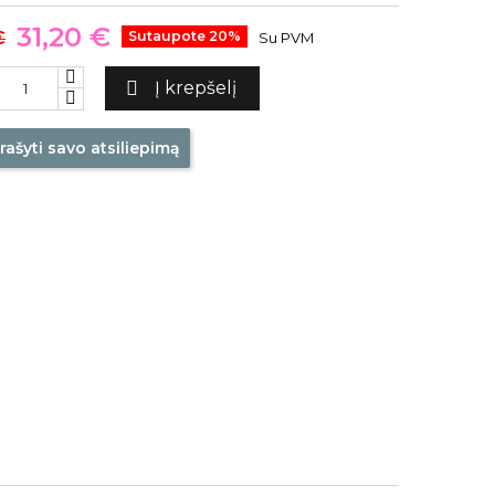
31,20 €
€
Sutaupote 20%
Su PVM

Į krepšelį
rašyti savo atsiliepimą