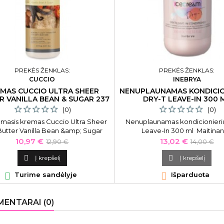
PREKĖS ŽENKLAS:
PREKĖS ŽENKLAS:
CUCCIO
INEBRYA
MAS CUCCIO ULTRA SHEER
NENUPLAUNAMAS KONDICIO
R VANILLA BEAN & SUGAR 237
DRY-T LEAVE-IN 300 
ML
(0)
(0)
amasis kremas Cuccio Ultra Sheer
Nenuplaunamas kondicionieriu
Butter Vanilla Bean &amp; Sugar
Leave-In 300 ml Maitinant
SC2035, tinka rankoms, pėdoms ir
nenuplaunamas kondicionierius
Kaina
Bazinė
Kaina
Bazinė
10,97 €
13,02 €
12,90 €
14,00 €
kūnui, 237 ml
Ice Cream Dry-T Leave-In Con
kaina
kaina
ICE26325, skirtasbesipučian

Į krepšelį

Į krepšelį
išsausėjusiems plaukam

Turime sandėlyje

Išparduota
ENTARAI (0)