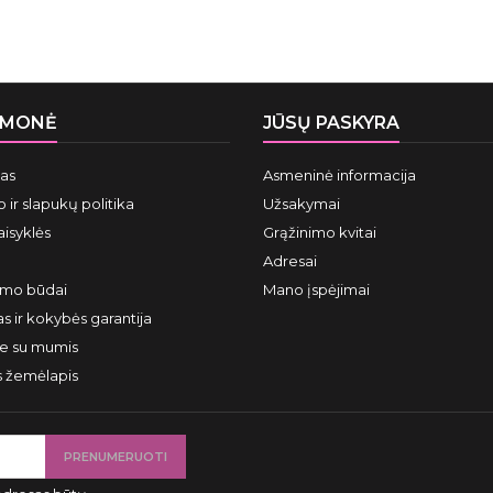
ĮMONĖ
JŪSŲ PASKYRA
mas
Asmeninė informacija
 ir slapukų politika
Užsakymai
aisyklės
Grąžinimo kvitai
Adresai
ymo būdai
Mano įspėjimai
s ir kokybės garantija
te su mumis
s žemėlapis