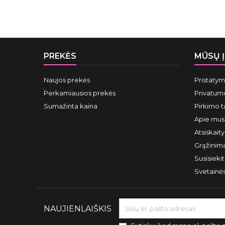
PREKĖS
MŪSŲ 
Naujos prekės
Pristaty
Perkamiausios prekės
Privatumo
Sumažinta kaina
Pirkimo t
Apie mus
Atsiskait
Grąžinima
Susisieki
Svetainė
NAUJIENLAIŠKIS