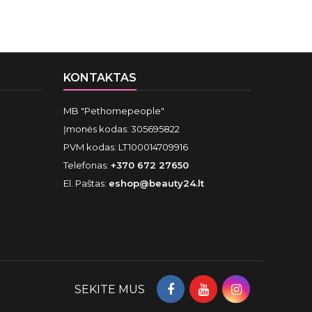
KONTAKTAS
MB "Pethomepeople"
Įmonės kodas: 305695822
PVM kodas: LT100014709916
Telefonas:
+370 672 27650
El. Paštas:
eshop@beauty24.lt
SEKITE MUS