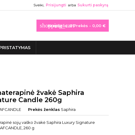
Sveiki,
Prisijungti
arba
Sukurti paskyrą
shopping_cart
Krepšelis:
0
Prekės - 0,00 €
PRISTATYMAS
aterapinė žvakė Saphira
ature Candle 260g
AFCANDLE
Prekės ženklas
Saphira
apinė sojų vaško žvakė Saphira Luxury Signature
SAFCANDLE, 260 g