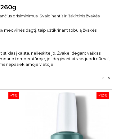
 260g
nčius prisiminimus. Svaiginantis ir išskirtinis žvakės
 medvilnės dagtį, taip užtikrinant tobulą žvakės
tiklas įkaista, nelieskite jo. Žvakei degant vaškas
ambario temperatūroje, jei deginant atsiras juodi dūmai,
nams nepasiekiamoje vietoje.
<
>
−7%
−10%
MAITINAN
SU LEVAN