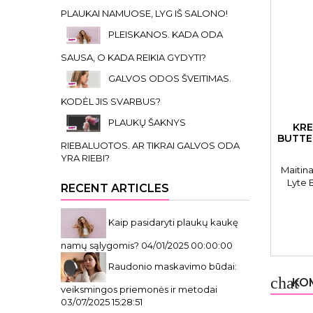
PLAUKAI NAMUOSE, LYG IŠ SALONO!
PLEISKANOS. KADA ODA
SAUSA, O KADA REIKIA GYDYTI?
GALVOS ODOS ŠVEITIMAS.
KODĖL JIS SVARBUS?
PLAUKŲ ŠAKNYS
KRE
BUTTE
RIEBALUOTOS. AR TIKRAI GALVOS ODA
YRA RIEBI?
Maitin
Lyte 
RECENT ARTICLES
3239 CN
Kaip pasidaryti plaukų kaukę
namų sąlygomis?
04/01/2025 00:00:00
Raudonio maskavimo būdai:
chat
KOM
veiksmingos priemonės ir metodai
03/07/2025 15:28:51