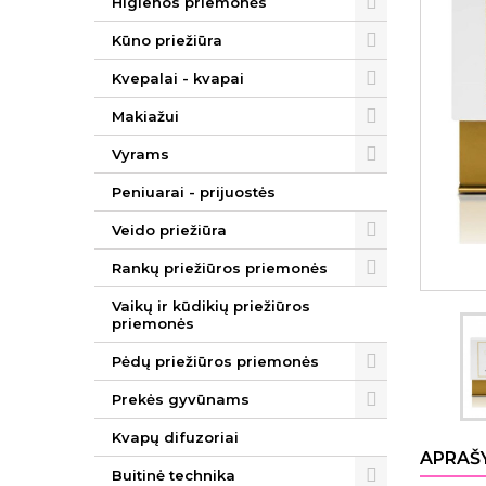
Higienos priemonės
Kūno priežiūra
Kvepalai - kvapai
Makiažui
Vyrams
Peniuarai - prijuostės
Veido priežiūra
Rankų priežiūros priemonės
Vaikų ir kūdikių priežiūros
priemonės
Pėdų priežiūros priemonės
Prekės gyvūnams
Kvapų difuzoriai
APRAŠ
Buitinė technika