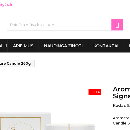
y24.lt

AI
APIE MUS
NAUDINGA ŽINOTI
KONTAKTAI
ture Candle 260g
Arom
−20%
Sign
Kodas
S
Aromater
Candle 