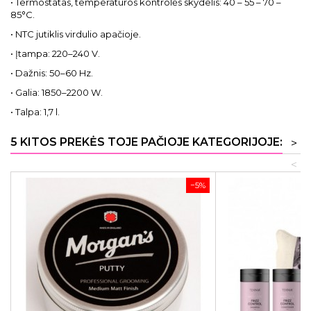
• Termostatas, temperatūros kontrolės skydelis: 40 – 55 – 70 –
85°C.
• NTC jutiklis virdulio apačioje.
• Įtampa: 220–240 V.
• Dažnis: 50–60 Hz.
• Galia: 1850–2200 W.
• Talpa: 1,7 l.
5 KITOS PREKĖS TOJE PAČIOJE KATEGORIJOJE:
>
<
−5%