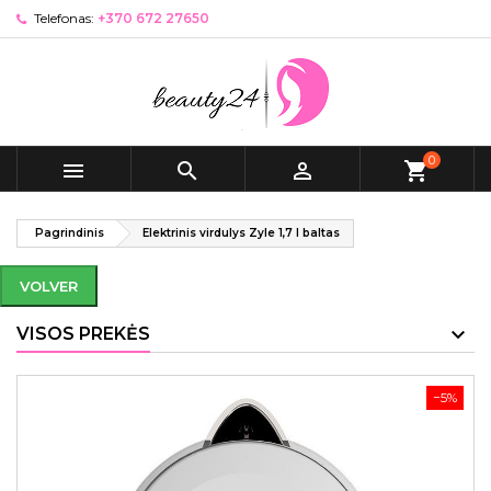
Telefonas:
+370 672 27650
0



shopping_cart
Pagrindinis
Elektrinis virdulys Zyle 1,7 l baltas
VOLVER
VISOS PREKĖS
−5%