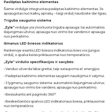
Paslėptas kaitinimo elementas
Šiame virdulyje integruotas paslėptas kaitinimo elementas. Jis
apsaugotas nuo kalkių apnašų – taigi virdulį naudosite dar ilgiau.
Triguba saugumo sistema
„
Zyle“
virdulyje yra įmontuota triguba apsauga: tai automatinis
išsijungimas užvirus; apsauga nuo virimo be vandens ir apsauga
nuo perkaitimo.
Išmanus LED šviesos indikatorius
Rankenoje esantis LED šviesos indikatorius švies vos įjungus
virdulį, o spalva keisis priklausomai nuo temperatūros.
„Zyle“ virdulio specifikacijos ir savybės:
• Vanduo užverda labai greitai, taip sutaupoma el. energijos.
• Paslėptas kaitinimo elementas saugiam naudojimui ir valymui.
• 3 lygmenų saugumo sistema: automatinis išsijungimas užvirus;
apsauga nuo virimo be vandens; apsauga nuo perkaitimo.
• Besisukantis ant pagrindo 360°.
• Besikeičiančios spalvos LED indikatoriaus šviesa, priklausomai
nuo temperatūros.