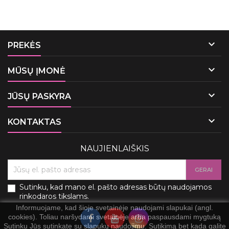

PREKĖS

MŪSŲ ĮMONĖ

JŪSŲ PASKYRA

KONTAKTAS
NAUJIENLAIŠKIS
Sutinku, kad mano el. pašto adresas būtų naudojamos
rinkodaros tikslams.
Informuojame, kad šioje svetainėje naudojami slapukai (angl.
cookies). Toliau naršydami svetainėje arba paspausdami mygtuką
Sutinku Jūs sutinkate su slapukų naudojimu. Sutikimą bet kada galite