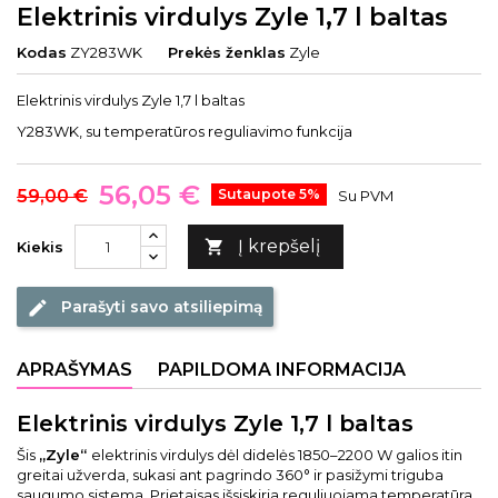
Elektrinis virdulys Zyle 1,7 l baltas
Kodas
ZY283WK
Prekės ženklas
Zyle
Elektrinis virdulys Zyle 1,7 l baltas
Y283WK, su temperatūros reguliavimo funkcija
56,05 €
59,00 €
Sutaupote 5%
Su PVM
Į krepšelį

Kiekis
Parašyti savo atsiliepimą
edit
APRAŠYMAS
PAPILDOMA INFORMACIJA
Elektrinis virdulys Zyle 1,7 l baltas
Šis
„Zyle“
elektrinis virdulys dėl didelės 1850–2200 W galios itin
greitai užverda, sukasi ant pagrindo 360° ir pasižymi triguba
saugumo sistema. Prietaisas išsiskiria reguliuojama temperatūra,