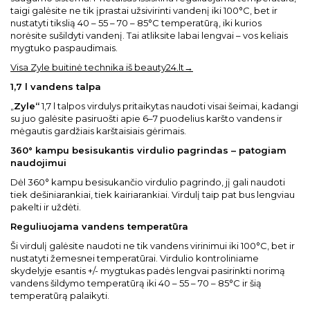
taigi galėsite ne tik įprastai užsivirinti vandenį iki 100°C, bet ir
nustatyti tikslią 40 – 55 – 70 – 85°C temperatūrą, iki kurios
norėsite sušildyti vandenį. Tai atliksite labai lengvai – vos keliais
mygtuko paspaudimais.
Visa Zyle buitinė technika iš beauty24.lt→
1,7 l vandens talpa
„
Zyle“
1,7 l talpos virdulys pritaikytas naudoti visai šeimai, kadangi
su juo galėsite pasiruošti apie 6–7 puodelius karšto vandens ir
mėgautis gardžiais karštaisiais gėrimais.
360° kampu besisukantis virdulio pagrindas – patogiam
naudojimui
Dėl 360° kampu besisukančio virdulio pagrindo, jį gali naudoti
tiek dešiniarankiai, tiek kairiarankiai. Virdulį taip pat bus lengviau
pakelti ir uždėti.
Reguliuojama vandens temperatūra
Ši virdulį galėsite naudoti ne tik vandens virinimui iki 100°C, bet ir
nustatyti žemesnei temperatūrai. Virdulio kontroliniame
skydelyje esantis +/- mygtukas padės lengvai pasirinkti norimą
vandens šildymo temperatūrą iki 40 – 55 – 70 – 85°C ir šią
temperatūrą palaikyti.