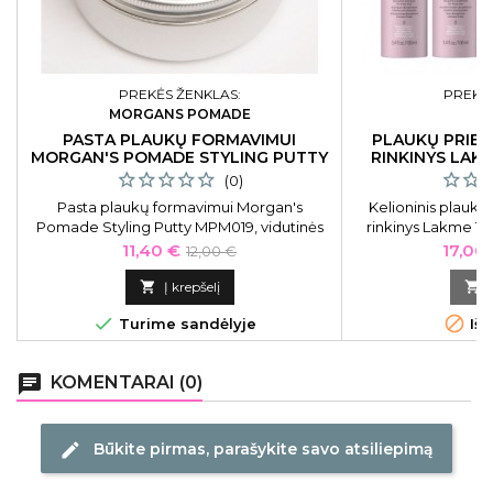
PREKĖS ŽENKLAS:
PREKĖS
MORGANS POMADE
L
PASTA PLAUKŲ FORMAVIMUI
PLAUKŲ PRIEŽ
MORGAN'S POMADE STYLING PUTTY
RINKINYS LAK
75 ML
(0)
Pasta plaukų formavimui Morgan's
Kelioninis plaukų
Pomade Styling Putty MPM019, vidutinės
rinkinys Lakme Te
fiksacijos, matinė, 75 ml
Contro
Kaina
Bazinė
Kaina
11,40 €
17,00
12,00 €
kaina

Į krepšelį



Turime sandėlyje
Išp
chat
KOMENTARAI (0)
Būkite pirmas, parašykite savo atsiliepimą
edit