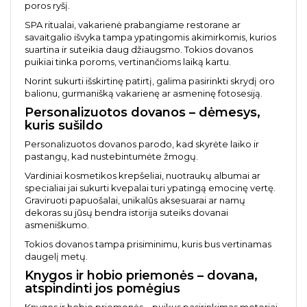
poros ryšį.
SPA ritualai, vakarienė prabangiame restorane ar
savaitgalio išvyka tampa ypatingomis akimirkomis, kurios
suartina ir suteikia daug džiaugsmo. Tokios dovanos
puikiai tinka poroms, vertinančioms laiką kartu.
Norint sukurti išskirtinę patirtį, galima pasirinkti skrydį oro
balionu, gurmanišką vakarienę ar asmeninę fotosesiją.
Personalizuotos dovanos – dėmesys,
kuris sušildo
Personalizuotos dovanos parodo, kad skyrėte laiko ir
pastangų, kad nustebintumėte žmogų.
Vardiniai kosmetikos krepšeliai, nuotraukų albumai ar
specialiai jai sukurti kvepalai turi ypatingą emocinę vertę.
Graviruoti papuošalai, unikalūs aksesuarai ar namų
dekoras su jūsų bendra istorija suteiks dovanai
asmeniškumo.
Tokios dovanos tampa prisiminimu, kuris bus vertinamas
daugelį metų.
Knygos ir hobio priemonės – dovana,
atspindinti jos pomėgius