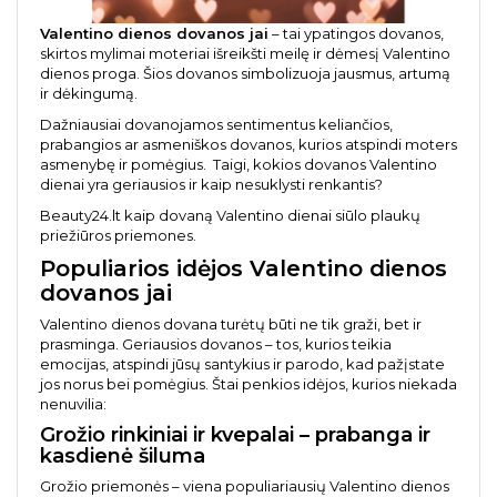
Valentino dienos dovanos jai
– tai ypatingos dovanos,
skirtos mylimai moteriai išreikšti meilę ir dėmesį Valentino
dienos proga. Šios dovanos simbolizuoja jausmus, artumą
ir dėkingumą.
Dažniausiai dovanojamos sentimentus keliančios,
prabangios ar asmeniškos dovanos, kurios atspindi moters
asmenybę ir pomėgius. Taigi, kokios dovanos Valentino
dienai yra geriausios ir kaip nesuklysti renkantis?
Beauty24.lt kaip dovaną Valentino dienai siūlo
plaukų
priežiūros priemones
.
Populiarios idėjos Valentino dienos
dovanos jai
Valentino dienos dovana turėtų būti ne tik graži, bet ir
prasminga. Geriausios dovanos – tos, kurios teikia
emocijas, atspindi jūsų santykius ir parodo, kad pažįstate
jos norus bei pomėgius. Štai penkios idėjos, kurios niekada
nenuvilia:
Grožio rinkiniai ir kvepalai – prabanga ir
kasdienė šiluma
Grožio priemonės – viena populiariausių Valentino dienos