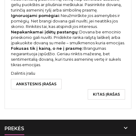
gelių puokštės ar pliušiniai meškiukai. Pasirinkite dovaną,
turinčią asmeninį ryšį arba simbolinę prasmę.
Ignoruojami pomėgiai:
Neužmirškite jos asmenybės ir
pomėgių. Net brangi dovana gali nuvilti, jei neatitiks jos
skonio. Rinkitės tai, kas atspindi jos interesus.
Nepakankamai įdėtų pastangų:
Dovana be emocinio
prieskonio gali nuvilti. Pridėkite ranka rašytą laiškelį arba
įpakuokite dovaną su meile – smulkmenos kuria emocijas.
Fokusas tik į kainą, o ne į prasmę:
Brangumas
negarantuoja įspūdžio. Geriau rinktis mažesnę, bet
sentimentalią dovaną, kuri turės asmeninę vertę ir sukels
tikras emocijas.
Dalintis įrašu
ANKSTESNIS ĮRAŠAS
KITAS ĮRAŠAS

PREKĖS