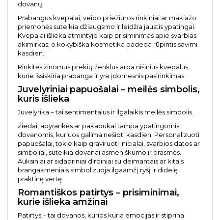
dovanų.
Prabangūs kvepalai, veido priežiūros rinkiniai ar makiažo
priemonės suteikia džiaugsmo ir leidžia jaustis ypatingai.
Kvepalai išlieka atmintyje kaip prisiminimas apie svarbias
akimirkas, o kokybiška kosmetika padeda rūpintis savimi
kasdien.
Rinkitės žinomus prekių ženklus arba nišinius kvepalus,
kurie išsiskiria prabanga ir yra įdomesnis pasirinkimas.
Juvelyriniai papuošalai – meilės simbolis,
kuris išlieka
Juvelyrika – tai sentimentalus ir ilgalaikis meilės simbolis.
Žiedai, apyrankės ar pakabukai tampa ypatingomis
dovanomis, kuriuos galima nešioti kasdien. Personalizuoti
papuošalai, tokie kaip graviruoti inicialai, svarbios datos ar
simboliai, suteikia dovanai asmeniškumo ir prasmės.
Auksiniai ar sidabriniai dirbiniai su deimantais ar kitais
brangakmeniais simbolizuoja ilgaamžį ryšį ir didelę
praktinę vertę.
Romantiškos patirtys – prisiminimai,
kurie išlieka amžinai
Patirtys – tai dovanos, kurios kuria emocijas ir stiprina