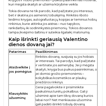
Knygos ir hobio priemonės – puikus pasirinkimas moteriai,
kuri mėgsta skaityti ar užsiima kūrybine veikla.
Tokia dovana ne tik parodo, kad pažįstate jos interesus,
bet ir skatina jos asmeninį tobulėjimą. Rinkitės riboto
leidimo knygas, autografuotas jų kopijas ar teminius hobių
rinkinius, kurie atitinka jos aistras – nuo tapybos,
rankdarbių iki sodininkystės priemonių. Tokios dovanos
tampa įkvėpimo šaltiniu ir suteikia ilgalaikį malonumą.
Kaip išrinkti geriausią Valentino
dienos dovaną jai?
Patarimas
Paaiškinimas
Rinkitės dovaną, susijusią su jos hobiais
ar interesais. Tai parodys, kad pažįstate
ir vertinate jos asmenybę. Jei ji mėgsta
Atsižvelkite į
skaityti, knyga bus puikus pasirinkimas, o
jos pomėgius
jei domisi grožio priemonėmis –
kokybiškas kosmetikos ar plaukų
priežiūros rinkinys.
Gerai pagalvokite ir prisiminkite
paskutinius turėtų pokalbius. Gali ji
Klausykitės
užsiminė apie tam tikrą dovaną kurios
užuominų
labai nori? Net menkiausia užuomina
gali padėti išrinkti tobulą dovaną.