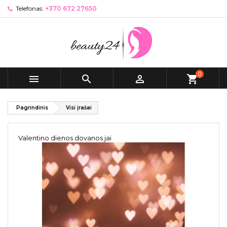
Telefonas:
+370 672 27650
0



shopping_cart
Pagrindinis
Visi įrašai
Valentino dienos dovanos jai