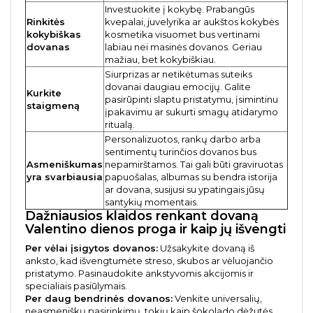
Investuokite į kokybę. Prabangūs
Rinkitės
kvepalai, juvelyrika ar aukštos kokybės
kokybiškas
kosmetika visuomet bus vertinami
dovanas
labiau nei masinės dovanos. Geriau
mažiau, bet kokybiškiau.
Siurprizas ar netikėtumas suteiks
dovanai daugiau emocijų. Galite
Kurkite
pasirūpinti slaptu pristatymu, įsimintinu
staigmeną
įpakavimu ar sukurti smagų atidarymo
ritualą.
Personalizuotos, rankų darbo arba
sentimentų turinčios dovanos bus
Asmeniškumas
nepamirštamos. Tai gali būti graviruotas
yra svarbiausia
papuošalas, albumas su bendra istorija
ar dovana, susijusi su ypatingais jūsų
santykių momentais.
Dažniausios klaidos renkant dovaną
Valentino dienos proga ir kaip jų išvengti
Per vėlai įsigytos dovanos:
Užsakykite dovaną iš
anksto, kad išvengtumėte streso, skubos ar vėluojančio
pristatymo. Pasinaudokite ankstyvomis akcijomis ir
specialiais pasiūlymais.
Per daug bendrinės dovanos:
Venkite universalių,
neasmeniškų pasirinkimų, tokių kaip šokolado dėžutės,