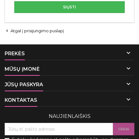
SIŲSTI

Atgal į prisijungimo puslapį

PREKĖS

MŪSŲ ĮMONĖ

JŪSŲ PASKYRA

KONTAKTAS
NAUJIENLAIŠKIS