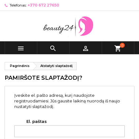
Telefonas:
+370 672 27650
0



shopping_cart
Pagrindinis
Atstatyti slaptažodį
PAMIRŠOTE SLAPTAŽODĮ?
Įveskite el. pašto adresą, kurį naudojote
registruodamiesi. Jūs gausite laikiną nuorodą iš naujo
nustatyti slaptažodį.
El. paštas