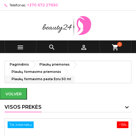
Telefonas:
+370 672 27650
0



shopping_cart
Pagrindinis
Plaukų priemonės
Plaukų formavimo priemonės
Plaukų formavimo pasta Ecru 50 ml
VOLVER
VISOS PREKĖS
Tik internetu
−15%