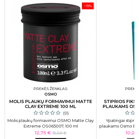
−15%
PREKĖS ŽENKLAS:
PREKĖS
OSMO
O
MOLIS PLAUKŲ FORMAVIMUI MATTE
STIPRIOS FIKS
CLAY EXTREME 100 ML
PLAUKAMS OSM
GLU
(0)
Molis plaukų formavimui OSMO Matte Clay
Ypatingai stiprios
Extreme OS065007, 100 ml
plaukams Osmo Ext
OS0640
Kaina
Bazinė
Kaina
12,75 €
10,20
15,00 €