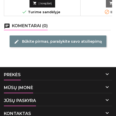
kaina

Į krepšelį



Turime sandėlyje
Išp
chat
KOMENTARAI (0)
Būkite pirmas, parašykite savo atsiliepimą
edit

PREKĖS

MŪSŲ ĮMONĖ

JŪSŲ PASKYRA

KONTAKTAS