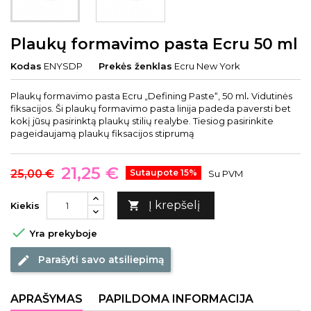
Plaukų formavimo pasta Ecru 50 ml
Kodas
ENYSDP
Prekės ženklas
Ecru New York
Plaukų formavimo pasta Ecru „Defining Paste“, 50 ml
.
Vidutinės
fiksacijos. Ši plaukų formavimo pasta linija padeda paversti bet
kokį jūsų pasirinktą plaukų stilių realybe. Tiesiog pasirinkite
pageidaujamą plaukų fiksacijos stiprumą
21,25 €
25,00 €
Sutaupote 15%
Su PVM
Į krepšelį

Kiekis

Yra prekyboje
Parašyti savo atsiliepimą
edit
APRAŠYMAS
PAPILDOMA INFORMACIJA