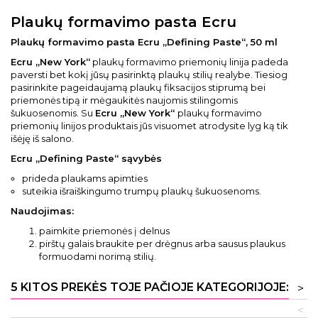
Plaukų formavimo pasta Ecru
Plaukų formavimo pasta Ecru „Defining Paste“, 50 ml
Ecru „New York“
plaukų formavimo priemonių linija padeda
paversti bet kokį jūsų pasirinktą plaukų stilių realybe. Tiesiog
pasirinkite pageidaujamą plaukų fiksacijos stiprumą bei
priemonės tipą ir mėgaukitės naujomis stilingomis
šukuosenomis. Su
Ecru „New York“
plaukų formavimo
priemonių linijos produktais jūs visuomet atrodysite lyg ką tik
išėję iš salono.
Ecru „Defining Paste“ sąvybės
prideda plaukams apimties
suteikia išraiškingumo trumpų plaukų šukuosenoms.
Naudojimas:
paimkite priemonės į delnus
pirštų galais braukite per drėgnus arba sausus plaukus
formuodami norimą stilių.
5 KITOS PREKĖS TOJE PAČIOJE KATEGORIJOJE:
>
<