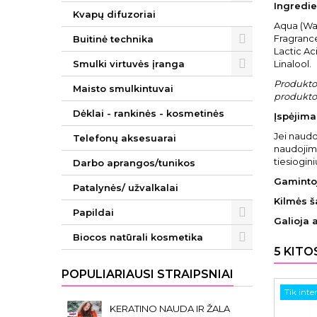
Ingredie
Kvapų difuzoriai
Aqua (Wa
Fragrance
Buitinė technika
Lactic Ac
Smulki virtuvės įranga
Linalool.
Produkto 
Maisto smulkintuvai
produkto 
Dėklai - rankinės - kosmetinės
Įspėjimai
Jei naudo
Telefonų aksesuarai
naudojimą
tiesiogini
Darbo aprangos/tunikos
Gaminto
Patalynės/ užvalkalai
Kilmės ša
Papildai
Galioja 
Biocos natūrali kosmetika
5 KITO
POPULIARIAUSI STRAIPSNIAI
Tik inte
KERATINO NAUDA IR ŽALA