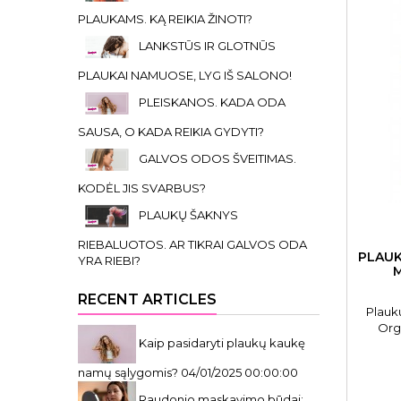
PLAUKAMS. KĄ REIKIA ŽINOTI?
LANKSTŪS IR GLOTNŪS
PLAUKAI NAMUOSE, LYG IŠ SALONO!
PLEISKANOS. KADA ODA
SAUSA, O KADA REIKIA GYDYTI?
GALVOS ODOS ŠVEITIMAS.
KODĖL JIS SVARBUS?
PLAUKŲ ŠAKNYS
RIEBALUOTOS. AR TIKRAI GALVOS ODA
PLAUK
YRA RIEBI?
RECENT ARTICLES
Plauk
Orga
Kaip pasidaryti plaukų kaukę
pašalin
namų sąlygomis?
04/01/2025 00:00:00
Raudonio maskavimo būdai: