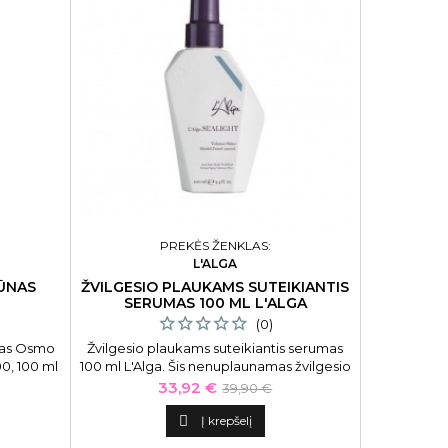
PREKĖS ŽENKLAS:
L'ALGA
PŪNAS
ŽVILGESIO PLAUKAMS SUTEIKIANTIS
APIMTIE
SERUMAS 100 ML L'ALGA
PLAUKAM
(0)
nas Osmo
Žvilgesio plaukams suteikiantis serumas
Apimties s
0, 100 ml
100 ml L'Alga. Šis nenuplaunamas žvilgesio
OSMO Ext
plaukams suteikiantis serumas skirtas visų
Fo
Kaina
Bazinė
33,92 €
39,90 €
tipų ploniems plaukams. Lengvos
kaina
konsistencijos, didina plaukų apimtį jų

Į krepšelį
neapsunkindamas ir neleisdamas šiauštis.