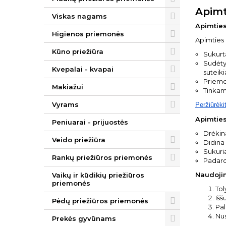
Apimt
Viskas nagams
Apimties
Higienos priemonės
Apimties
Kūno priežiūra
Sukurta
Sudėtyj
Kvepalai - kvapai
suteik
Priemon
Makiažui
Tinkam
Vyrams
Peržiūrėki
Apimties
Peniuarai - prijuostės
Drėkina
Veido priežiūra
Didina
Sukuri
Rankų priežiūros priemonės
Padaro 
Naudoji
Vaikų ir kūdikių priežiūros
priemonės
Tol
Išš
Pėdų priežiūros priemonės
Pal
Nus
Prekės gyvūnams