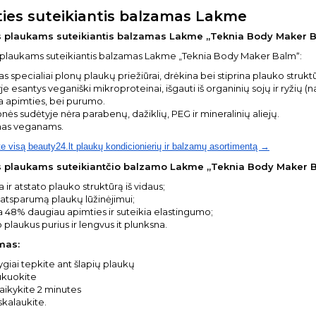
ies suteikiantis balzamas Lakme
 plaukams suteikiantis balzamas Lakme „Teknia Body Maker Ba
 plaukams suteikiantis balzamas Lakme „Teknia Body Maker Balm“:
s specialiai plonų plaukų priežiūrai, drėkina bei stiprina plauko strukt
e esantys veganiški mikroproteinai, išgauti iš organinių sojų ir ryžių (
ia apimties, bei purumo.
ės sudėtyje nėra parabenų, dažiklių, PEG ir mineralinių aliejų.
as veganams.
te visą beauty24.lt plaukų kondicionierių ir balzamų asortimentą →
 plaukams suteikiantčio balzamo Lakme „Teknia Body Maker Ba
 ir atstato plauko struktūrą iš vidaus;
 atsparumą plaukų lūžinėjimui;
a 48% daugiau apimties ir suteikia elastingumo;
plaukus purius ir lengvus it plunksna.
mas:
ygiai tepkite ant šlapių plaukų
ukuokite
aikykite 2 minutes
kalaukite.