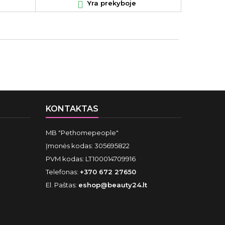

Yra prekyboje

KONTAKTAS
MB "Pethomepeople"
Įmonės kodas: 305695822
PVM kodas: LT100014709916
Telefonas:
+370 672 27650
El. Paštas:
eshop@beauty24.lt