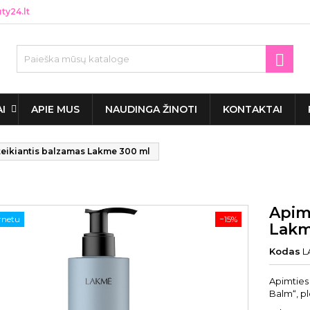
y24.lt

AI
APIE MUS
NAUDINGA ŽINOTI
KONTAKTAI
teikiantis balzamas Lakme 300 ml
Apim
ernetu
−15%
Lakm
Kodas
L
Apimties
Balm“, pl