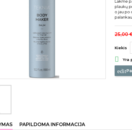
Lakme pa
plaukų pr
o jau po
palankau
25,00 
Kiekis

Yra 
edit
Pa
YMAS
PAPILDOMA INFORMACIJA