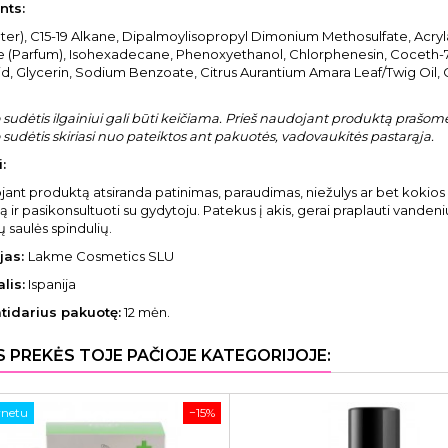
nts:
ter), C15-19 Alkane, Dipalmoylisopropyl Dimonium Methosulfate, Acr
 (Parfum), Isohexadecane, Phenoxyethanol, Chlorphenesin, Coceth-7,
id, Glycerin, Sodium Benzoate, Citrus Aurantium Amara Leaf/Twig Oil, Ci
sudėtis ilgainiui gali būti keičiama. Prieš naudojant produktą prašome 
sudėtis skiriasi nuo pateiktos ant pakuotės, vadovaukitės pastarąja.
:
jant produktą atsiranda patinimas, paraudimas, niežulys ar bet kokios 
 ir pasikonsultuoti su gydytoju. Patekus į akis, gerai praplauti vanden
ų saulės spindulių.
jas:
Lakme Cosmetics SLU
lis:
Ispanija
atidarius pakuotę:
12 mėn.
S PREKĖS TOJE PAČIOJE KATEGORIJOJE:
rnetu
−15%