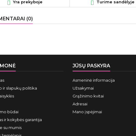

Yra prekyboje

Turime sandėlyje
ENTARAI (0)
ĮMONĖ
JŪSŲ PASKYRA
mas
Asmeninė informacija
 ir slapukų politika
Užsakymai
aisyklės
Grąžinimo kvitai
Adresai
ymo būdai
Mano įspėjimai
s ir kokybės garantija
te su mumis
s žemėlapis