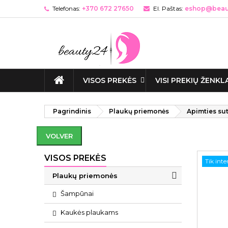
Telefonas:
+370 672 27650
El. Paštas:
eshop@beaut
VISOS PREKĖS
VISI PREKIŲ ŽENKL
Pagrindinis
Plaukų priemonės
Apimties su
VOLVER
VISOS PREKĖS
Tik int
Plaukų priemonės
Šampūnai
Kaukės plaukams