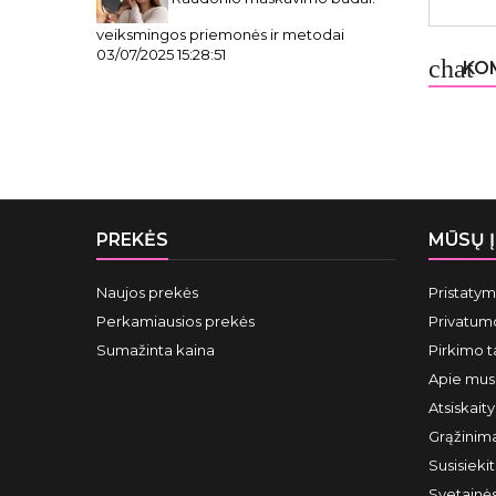
veiksmingos priemonės ir metodai
03/07/2025 15:28:51
chat
KOM
PREKĖS
MŪSŲ 
Naujos prekės
Pristaty
Perkamiausios prekės
Privatumo
Sumažinta kaina
Pirkimo t
Apie mus
Atsiskait
Grąžinima
Susisieki
Svetainė