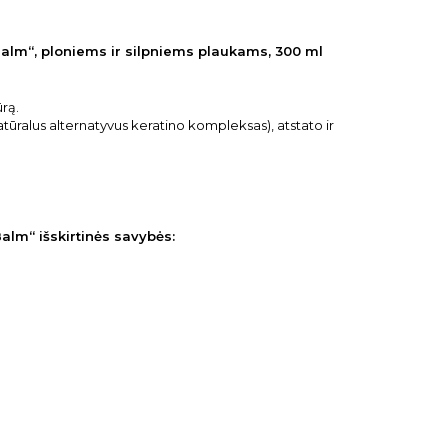
lm“, ploniems ir silpniems plaukams, 300 ml
ūrą.
natūralus alternatyvus keratino kompleksas), atstato ir
lm“ išskirtinės savybės: