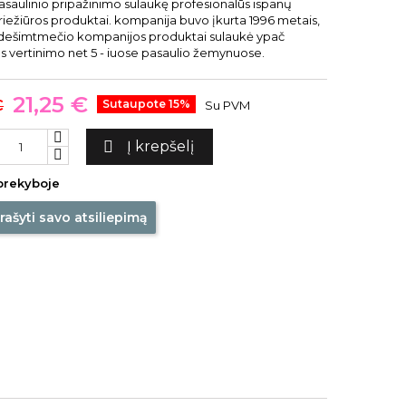
saulinio pripažinimo sulaukę profesionalūs ispanų
iežiūros produktai. kompanija buvo įkurta 1996 metais,
 dešimtmečio kompanijos produktai sulaukė ypač
s vertinimo net 5 - iuose pasaulio žemynuose.
21,25 €
€
Sutaupote 15%
Su PVM

Į krepšelį
prekyboje
rašyti savo atsiliepimą