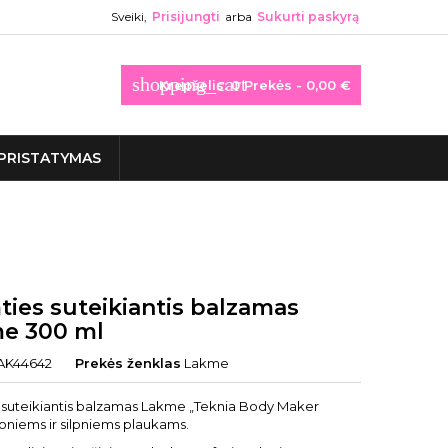
Sveiki,
Prisijungti
arba
Sukurti paskyrą
shopping_cart
Krepšelis:
0
Prekės - 0,00 €
PRISTATYMAS
ties suteikiantis balzamas
e 300 ml
AK44642
Prekės ženklas
Lakme
 suteikiantis balzamas Lakme „Teknia Body Maker
oniems ir silpniems plaukams.