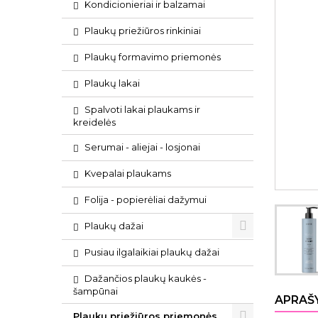
Kondicionieriai ir balzamai
Plaukų priežiūros rinkiniai
Plaukų formavimo priemonės
Plaukų lakai
Spalvoti lakai plaukams ir
kreidelės
Serumai - aliejai - losjonai
Kvepalai plaukams
Folija - popierėliai dažymui
Plaukų dažai
Pusiau ilgalaikiai plaukų dažai
Dažančios plaukų kaukės -
šampūnai
APRAŠ
Plaukų priežiūros priemonės