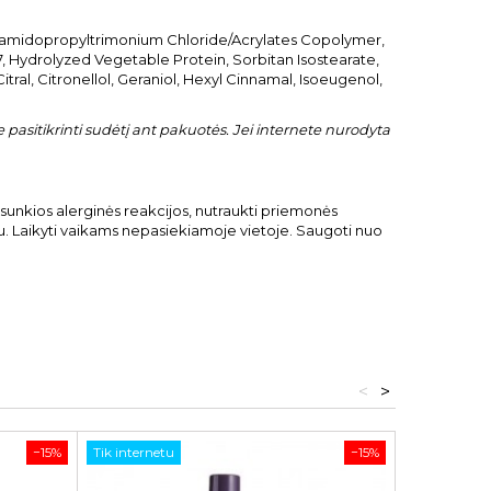
ylamidopropyltrimonium Chloride/Acrylates Copolymer,
 Hydrolyzed Vegetable Protein, Sorbitan Isostearate,
tral, Citronellol, Geraniol, Hexyl Cinnamal, Isoeugenol,
pasitikrinti sudėtį ant pakuotės. Jei internete nurodyta
sunkios alerginės reakcijos, nutraukti priemonės
iu. Laikyti vaikams nepasiekiamoje vietoje. Saugoti nuo
<
>
−15%
Tik internetu
−15%