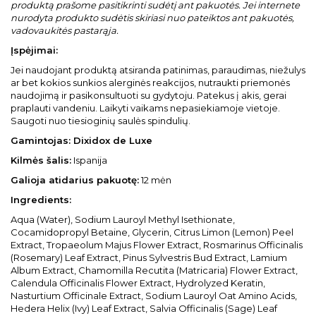
produktą prašome pasitikrinti sudėtį ant pakuotės. Jei internete
nurodyta produkto sudėtis skiriasi nuo pateiktos ant pakuotės,
vadovaukitės pastarąja.
Įspėjimai:
Jei naudojant produktą atsiranda patinimas, paraudimas, niežulys
ar bet kokios sunkios alerginės reakcijos, nutraukti priemonės
naudojimą ir pasikonsultuoti su gydytoju. Patekus į akis, gerai
praplauti vandeniu. Laikyti vaikams nepasiekiamoje vietoje.
Saugoti nuo tiesioginių saulės spindulių.
Gamintojas:
D
i
xidox de Luxe
Kilmės šalis:
Ispanija
Galioja atidarius pakuotę:
12 mėn
Ingredients:
Aqua (Water), Sodium Lauroyl Methyl Isethionate,
Cocamidopropyl Betaine, Glycerin, Citrus Limon (Lemon) Peel
Extract, Tropaeolum Majus Flower Extract, Rosmarinus Officinalis
(Rosemary) Leaf Extract, Pinus Sylvestris Bud Extract, Lamium
Album Extract, Chamomilla Recutita (Matricaria) Flower Extract,
Calendula Officinalis Flower Extract, Hydrolyzed Keratin,
Nasturtium Officinale Extract, Sodium Lauroyl Oat Amino Acids,
Hedera Helix (Ivy) Leaf Extract, Salvia Officinalis (Sage) Leaf