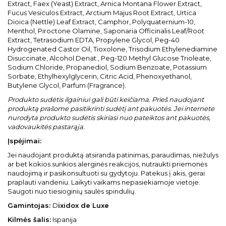
Extract, Faex (Yeast) Extract, Arnica Montana Flower Extract,
Fucus Vesiculos Extract, Arctium Majus Root Extract, Urtica
Dioica (Nettle) Leaf Extract, Camphor, Polyquaternium-10,
Menthol, Piroctone Olamine, Saponaria Officinalis Leaf/Root
Extract, Tetrasodium EDTA, Propylene Glycol, Peg-40
Hydrogenated Castor Oil, Tioxolone, Trisodium Ethylenediamine
Disuccinate, Alcohol Denat., Peg-120 Methyl Glucose Trioleate,
Sodium Chloride, Propanediol, Sodium Benzoate, Potassium
Sorbate, Ethylhexylglycerin, Citric Acid, Phenoxyethanol,
Butylene Glycol, Parfum (Fragrance).
Produkto sudėtis ilgainiui gali būti keičiama. Prieš naudojant
produktą prašome pasitikrinti sudėtį ant pakuotės. Jei internete
nurodyta produkto sudėtis skiriasi nuo pateiktos ant pakuotės,
vadovaukitės pastarąja.
Įspėjimai:
Jei naudojant produktą atsiranda patinimas, paraudimas, niežulys
ar bet kokios sunkios alerginės reakcijos, nutraukti priemonės
naudojimą ir pasikonsultuoti su gydytoju. Patekus į akis, gerai
praplauti vandeniu. Laikyti vaikams nepasiekiamoje vietoje.
Saugoti nuo tiesioginių saulės spindulių.
Gamintojas:
D
ixidox de Luxe
Kilmės šalis:
Ispanija