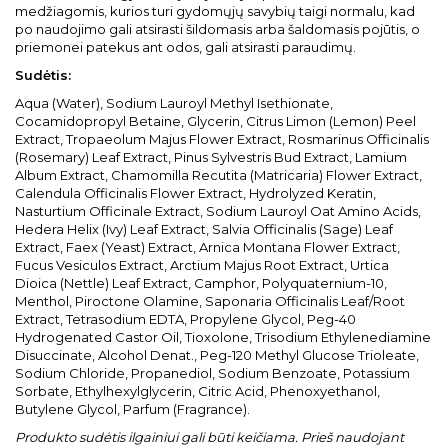
medžiagomis, kurios turi gydomųjų savybių taigi normalu, kad
po naudojimo gali atsirasti šildomasis arba šaldomasis pojūtis, o
priemonei patekus ant odos, gali atsirasti paraudimų.
Sudėtis:
Aqua (Water), Sodium Lauroyl Methyl Isethionate,
Cocamidopropyl Betaine, Glycerin, Citrus Limon (Lemon) Peel
Extract, Tropaeolum Majus Flower Extract, Rosmarinus Officinalis
(Rosemary) Leaf Extract, Pinus Sylvestris Bud Extract, Lamium
Album Extract, Chamomilla Recutita (Matricaria) Flower Extract,
Calendula Officinalis Flower Extract, Hydrolyzed Keratin,
Nasturtium Officinale Extract, Sodium Lauroyl Oat Amino Acids,
Hedera Helix (Ivy) Leaf Extract, Salvia Officinalis (Sage) Leaf
Extract, Faex (Yeast) Extract, Arnica Montana Flower Extract,
Fucus Vesiculos Extract, Arctium Majus Root Extract, Urtica
Dioica (Nettle) Leaf Extract, Camphor, Polyquaternium-10,
Menthol, Piroctone Olamine, Saponaria Officinalis Leaf/Root
Extract, Tetrasodium EDTA, Propylene Glycol, Peg-40
Hydrogenated Castor Oil, Tioxolone, Trisodium Ethylenediamine
Disuccinate, Alcohol Denat., Peg-120 Methyl Glucose Trioleate,
Sodium Chloride, Propanediol, Sodium Benzoate, Potassium
Sorbate, Ethylhexylglycerin, Citric Acid, Phenoxyethanol,
Butylene Glycol, Parfum (Fragrance).
Produkto sudėtis ilgainiui gali būti keičiama. Prieš naudojant