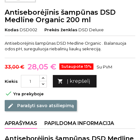
Antiseborėjinis šampūnas DSD
Medline Organic 200 ml
Kodas
DSD002
Prekės ženklas
DSD Deluxe
Antiseborėjinis šampūnas DSD Medline Organic . Balansuoja
odos pH, sureguliuoja riebalinių liaukų sekreciją.
28,05 €
33,00 €
Sutaupote 15%
Su PVM
Į krepšelį

Kiekis

Yra prekyboje
Parašyti savo atsiliepimą
edit
APRAŠYMAS
PAPILDOMA INFORMACIJA
Antiseborėjinis šampūnas DSD Medline