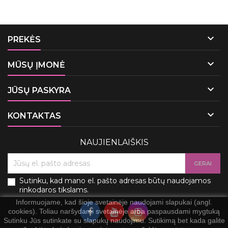

PREKĖS

MŪSŲ ĮMONĖ

JŪSŲ PASKYRA

KONTAKTAS
NAUJIENLAIŠKIS
Sutinku, kad mano el. pašto adresas būtų naudojamos
rinkodaros tikslams.
Informuojame, kad šioje svetainėje naudojami slapukai (angl.
cookies). Toliau naršydami svetainėje arba paspausdami mygtuką
Sutinku Jūs sutinkate su slapukų naudojimu. Sutikimą bet kada galite