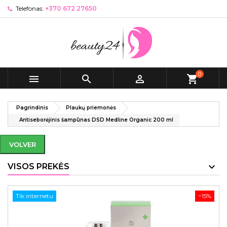
Telefonas:
+370 672 27650
0



shopping_cart
Pagrindinis
Plaukų priemonės
Antiseborėjinis šampūnas DSD Medline Organic 200 ml
VOLVER
VISOS PREKĖS
Tik internetu
−15%