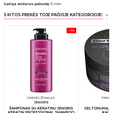
Galioja atidarius pakuotę:
12 mėn
5 KITOS PREKĖS TOJE PAČIOJE KATEGORIJOJE:
>
<
−15%
PREKĖS ŽENKLAS:
PREKĖS
JENORIS
O
ŠAMPŪNAS SU KERATINU JENORIS
GELTONUMĄ N
KERATIN PROFESSIONAL SHAMPOO
KAUK