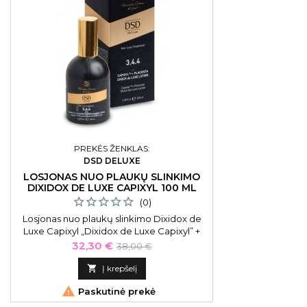
PREKĖS ŽENKLAS:
DSD DELUXE
LOSJONAS NUO PLAUKŲ SLINKIMO
DIXIDOX DE LUXE CAPIXYL 100 ML
(0)
Losjonas nuo plaukų slinkimo Dixidox de
Luxe Capixyl „Dixidox de Luxe Capixyl” +
„Placenta Shock de Luxe Lotion” 100 ml.
Kaina
Bazinė
32,30 €
38,00 €
Hidrolizuotas keratinas pagerina plaukų
kaina
struktūrą, suteikia plaukams ypatingo

Į krepšelį
žvilgesio ir purumo.

Paskutinė prekė