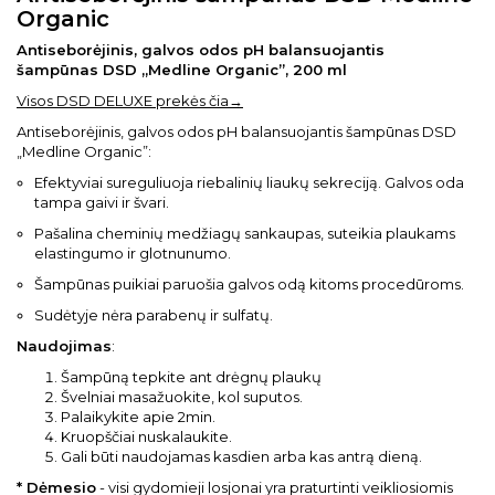
Organic
Antiseborėjinis, galvos odos pH balansuojantis
šampūnas DSD „Medline Organic”, 200 ml
Visos DSD DELUXE prekės čia→
Antiseborėjinis, galvos odos pH balansuojantis šampūnas DSD
„Medline Organic”:
Efektyviai sureguliuoja riebalinių liaukų sekreciją. Galvos oda
tampa gaivi ir švari.
Pašalina cheminių medžiagų sankaupas, suteikia plaukams
elastingumo ir glotnunumo.
Šampūnas puikiai paruošia galvos odą kitoms procedūroms.
Sudėtyje nėra parabenų ir sulfatų.
Naudojimas
:
Šampūną tepkite ant drėgnų plaukų
Švelniai masažuokite, kol suputos.
Palaikykite apie 2min.
Kruopščiai nuskalaukite.
Gali būti naudojamas kasdien arba kas antrą dieną.
* Dėmesio
- visi gydomieji losjonai yra praturtinti veikliosiomis