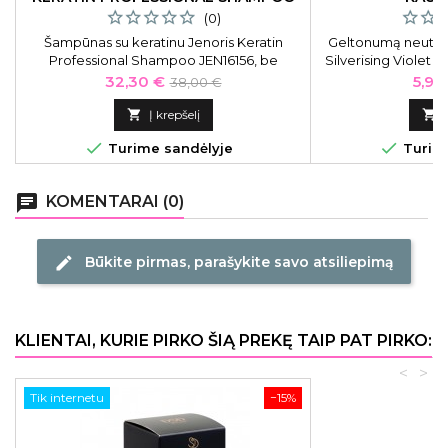
1000 ML
(0)
Šampūnas su keratinu Jenoris Keratin
Geltonumą neutral
Professional Shampoo JEN16156, be
Silverising Violet
druskų, 1000 ml
Kaina
Bazinė
Kain
32,30 €
5,95
38,00 €
kaina

Į krepšelį



Turime sandėlyje
Turime
chat
KOMENTARAI (0)
Būkite pirmas, parašykite savo atsiliepimą
edit
KLIENTAI, KURIE PIRKO ŠIĄ PREKĘ TAIP PAT PIRKO:
<
>
Tik internetu
−15%