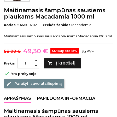
Maitinamasis šampūnas sausiems
plaukams Macadamia 1000 ml
Kodas
MAM100202
Prekės ženklas
Macadamia
Maitinamasis šampūnas sausiems plaukams Macadamia 1000 ml
49,30 €
58,00 €
Sutaupote 15%
Su PVM
Į krepšelį

Kiekis

Yra prekyboje
Parašyti savo atsiliepimą
edit
APRAŠYMAS
PAPILDOMA INFORMACIJA
Maitinamasis šampūnas sausiems
plaukams Macadamia 1000 ml