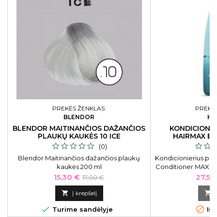
PREKĖS ŽENKLAS:
PREKĖS
BLENDOR
HA
BLENDOR MAITINANČIOS DAŽANČIOS
KONDICIONI
PLAUKŲ KAUKĖS 10 ICE
HAIRMAX EX
(0)
Blendor Maitinančios dažančios plaukų
Kondicionierius pla
kaukės 200 ml
Conditioner MAX006
augimą, ypač tinkam
Kaina
Bazinė
Kaina
15,30 €
27,55
17,00 €
plauka
kaina

Į krepšelį



Turime sandėlyje
Išp