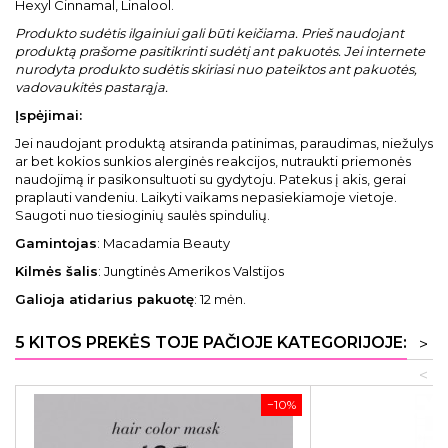
Hexyl Cinnamal, Linalool.
Produkto sudėtis ilgainiui gali būti keičiama. Prieš naudojant
produktą prašome pasitikrinti sudėtį ant pakuotės. Jei internete
nurodyta produkto sudėtis skiriasi nuo pateiktos ant pakuotės,
vadovaukitės pastarąja.
Įspėjimai
:
Jei naudojant produktą atsiranda patinimas, paraudimas, niežulys
ar bet kokios sunkios alerginės reakcijos, nutraukti priemonės
naudojimą ir pasikonsultuoti su gydytoju. Patekus į akis, gerai
praplauti vandeniu. Laikyti vaikams nepasiekiamoje vietoje.
Saugoti nuo tiesioginių saulės spindulių.
Gamintojas
: Macadamia Beauty
Kilmės šalis
: Jungtinės Amerikos Valstijos
Galioja atidarius pakuotę
: 12 mėn.
5 KITOS PREKĖS TOJE PAČIOJE KATEGORIJOJE:
>
<
−10%