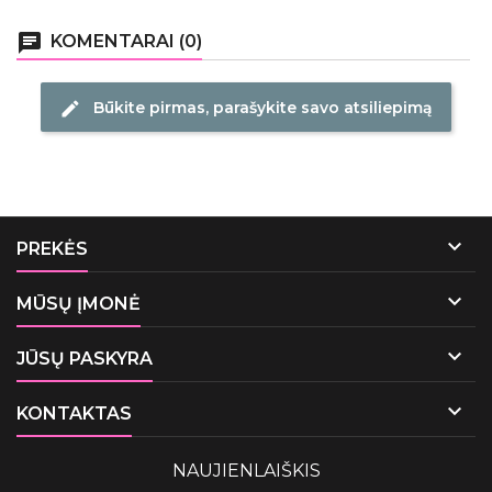
chat
KOMENTARAI (0)
Būkite pirmas, parašykite savo atsiliepimą
edit

PREKĖS

MŪSŲ ĮMONĖ

JŪSŲ PASKYRA

KONTAKTAS
NAUJIENLAIŠKIS