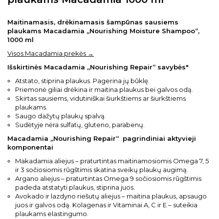
Maitinamasis, drėkinamasis šampūnas sausiems
plaukams Macadamia „Nourishing Moisture Shampoo“,
1000 ml
Visos Macadamia prekės →
Išskirtinės Macadamia „Nourishing Repair“ savybės"
Atstato, stiprina plaukus. Pagerina jų būklę.
Priemonė giliai drėkina ir maitina plaukus bei galvos odą.
Skirtas sausiems, vidutiniškai šiurkštiems ar šiurkštiems
plaukams.
Saugo dažytų plaukų spalvą.
Sudėtyje nėra sulfatų, gluteno, parabenų.
Macadamia „Nourishing Repair“ pagrindiniai aktyvieji
komponentai
Makadamia aliejus – praturtintas maitinamosiomis Omega 7, 5
ir 3 sočiosiomis rūgštimis skatina sveikų plaukų augimą.
Argano aliejus – praturtintas Omega 9 sočiosiomis rūgštimis
padeda atstatyti plaukus, stiprina juos.
Avokado ir lazdyno riešutų aliejus – maitina plaukus, apsaugo
juos ir galvos odą. Kolagenas ir Vitaminai A, C ir E – suteikia
plaukams elastingumo.