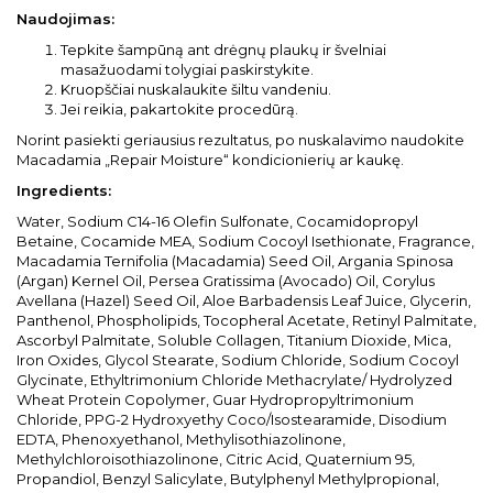
Naudojimas:
Tepkite šampūną ant drėgnų plaukų ir švelniai
masažuodami tolygiai paskirstykite.
Kruopščiai nuskalaukite šiltu vandeniu.
Jei reikia, pakartokite procedūrą.
Norint pasiekti geriausius rezultatus, po nuskalavimo naudokite
Macadamia „Repair Moisture“ kondicionierių ar kaukę.
Ingredients:
Water, Sodium C14-16 Olefin Sulfonate, Cocamidopropyl
Betaine, Cocamide MEA, Sodium Cocoyl Isethionate, Fragrance,
Macadamia Ternifolia (Macadamia) Seed Oil, Argania Spinosa
(Argan) Kernel Oil, Persea Gratissima (Avocado) Oil, Corylus
Avellana (Hazel) Seed Oil, Aloe Barbadensis Leaf Juice, Glycerin,
Panthenol, Phospholipids, Tocopheral Acetate, Retinyl Palmitate,
Ascorbyl Palmitate, Soluble Collagen, Titanium Dioxide, Mica,
Iron Oxides, Glycol Stearate, Sodium Chloride, Sodium Cocoyl
Glycinate, Ethyltrimonium Chloride Methacrylate/ Hydrolyzed
Wheat Protein Copolymer, Guar Hydropropyltrimonium
Chloride, PPG-2 Hydroxyethy Coco/Isostearamide, Disodium
EDTA, Phenoxyethanol, Methylisothiazolinone,
Methylchloroisothiazolinone, Citric Acid, Quaternium 95,
Propandiol, Benzyl Salicylate, Butylphenyl Methylpropional,