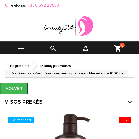
Telefonas:
+370 672 27650
0



shopping_cart
Pagrindinis
Plaukų priemonės
Maitinamasis šampūnas sausiems plaukams Macadamia 1000 ml
VOLVER
VISOS PREKĖS
Tik internetu
−15%