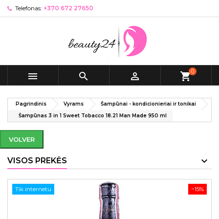
Telefonas:
+370 672 27650
0



shopping_cart
Pagrindinis
Vyrams
Šampūnai - kondicionieriai ir tonikai
Šampūnas 3 in 1 Sweet Tobacco 18.21 Man Made 950 ml
VOLVER
VISOS PREKĖS
Tik internetu
−15%