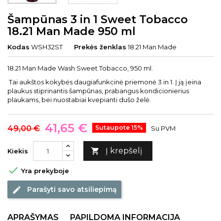
Šampūnas 3 in 1 Sweet Tobacco
18.21 Man Made 950 ml
Kodas
WSH32ST
Prekės ženklas
18.21 Man Made
18.21 Man Made Wash Sweet Tobacco, 950 ml.
Tai aukštos kokybės daugiafunkcinė priemonė 3 in 1. Į ją įeina
plaukus stiprinantis šampūnas, prabangus kondicionierius
plaukams, bei nuostabiai kvepianti dušo želė.
41,65 €
49,00 €
Sutaupote 15%
Su PVM
Į krepšelį

Kiekis

Yra prekyboje
Parašyti savo atsiliepimą
edit
APRAŠYMAS
PAPILDOMA INFORMACIJA