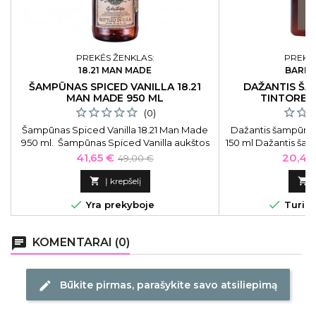
PREKĖS ŽENKLAS:
PREKĖS
18.21 MAN MADE
BARBA
ŠAMPŪNAS SPICED VANILLA 18.21
DAŽANTIS Š
MAN MADE 950 ML
TINTORETT
(0)
Šampūnas Spiced Vanilla 18.21 Man Made
Dažantis šampūnas 
950 ml. Šampūnas Spiced Vanilla aukštos
150 ml Dažantis ša
kokybės daugiafunkcinė priemonė 3 in 1. Į
Italiana Tintorett
Kaina
Bazinė
Kaina
41,65 €
20,40
49,00 €
ją įeina plaukus stiprinantis šampūnas,
Tonning Sham
kaina
prabangus kondicionierius plaukams, bei
Italiana“ dažanti

Į krepšelį

nuostabiai kvepianti dušo želė.
praturtintas juodų


Yra prekyboje
Turime
kuris pasižymi ant
drėkinančiomi
raminančio
chat
KOMENTARAI (0)
Būkite pirmas, parašykite savo atsiliepimą
edit