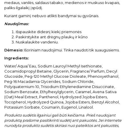
medaus, vanilės, saldaus tabako, medienos ir muskuso kvapais,
paliks ilgalaikį įspūdį.
Kuriant gaminį nebuvo atlikti bandymai su gyvūnais.
Naudojimas:
Išspauskite didesnį kiekį priemonės
Paskirstykite ant drėgnų plaukų ir kūno
Nuskalaukite vandeniu.
Dėmesio:
Išoriniam naudojimui. Tinka naudoti tik suaugusiems.
Ingredients:
Water/ Aqua/ Eau, Sodium Lauroyl Methyl Isethionate,
Cocamidopropyl Betaine, Glycerin, Fragrance/ Parfum, Decyl
Glucoside, Peg-120 Methyl Glucose Dioleate, Phenoxyethanol,
Peg-16 Macadamia Glycerides, Sodium Chloride,
Polyquaternium-10, Trisodium Ethylenediamine Disuccinate,
Sodium Benzoate, Ethylhexylglycerin, Caramel, Avena Sativa
(Oat) Meal Extract, Panthenol, Hydrolyzed Jojoba Esters,
Tocopherol, Hydrolyzed Quinoa, Jojoba Esters, Benzyl Alcohol,
Potassium Sorbate, Coumarin, Eugenol, Linalool.
Produkto sudėtis ilgainiui gali būti keičiama. Prieš naudojant
produktą prašome pasitikrinti sudėtį ant pakuotės. Jei internete
nurodyta produkto sudėtis skiriasi nuo pateiktos ant pakuotės,