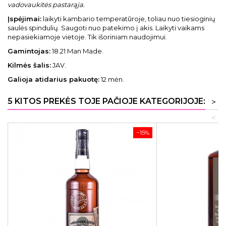
vadovaukitės pastarąja.
Įspėjimai:
laikyti kambario temperatūroje, toliau nuo tiesioginių
saulės spindulių. Saugoti nuo patekimo į akis. Laikyti vaikams
nepasiekiamoje vietoje. Tik išoriniam naudojimui.
Gamintojas:
18.21 Man Made.
Kilmės šalis:
JAV.
Galioja atidarius pakuotę:
12 mėn.
5 KITOS PREKĖS TOJE PAČIOJE KATEGORIJOJE:
>
<
−15%