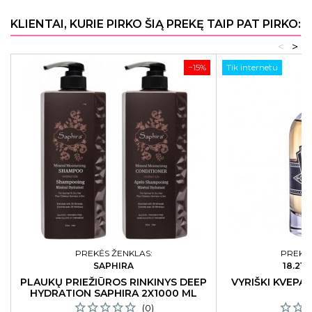
KLIENTAI, KURIE PIRKO ŠIĄ PREKĘ TAIP PAT PIRKO:
<
>
−15%
Tik internetu
PREKĖS ŽENKLAS:
PREKĖS
SAPHIRA
18.21
PLAUKŲ PRIEŽIŪROS RINKINYS DEEP
VYRIŠKI KVEPAL
HYDRATION SAPHIRA 2X1000 ML
1
(0)