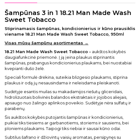
Šampūnas 3 in 1
18.21 Man Made Wash
Sweet Tobacco
Stiprinamasis šampūnas, kondicionierius ir kūno prausiklis
viename 18.21 Man Made Wash Sweet Tobacco, 950ml
Visas mūsų šampūnų asortimentas →
18.21 Man Made Wash Sweet Tobacco -
aukštos kokybės
daugiafunkcinė priemonė. Į ją įeina plaukus stiprinantis
šampūnas, prabangus kondicionierius plaukams, bei nuostabiai
kvepianti dušo želė.
Speciali formulė drėkina, suteikia blizgesio plaukams, stiprina
plaukus ir odą jų nesausindama ir neleisdama pleiskanoti.
Sudėtyje esantis muilas su makadamijos riešutų gliceridais,
hidrolizuotais bolivinės balandos ekstraktais ir jojobos aliejais,
apsaugo nuo žalingo aplinkos poveikio. Sudėtyje nėra sulfatų ir
parabenų.
Šis aukštos kokybės putojantis šampūnas ir kondicionierius,
puikiai tiks tiesiems ar garbanotiems, storiems ir sausiems, bei
ploniems plaukams. Taipogi tiks riebiai ir sausai kūno odai.
Subtilus šafrano ir džiovintų vaisių aromatas, persipynęs su