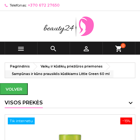
Telefonas:
+370 672 27650
0



shopping_cart
Pagrindinis
Vaikų ir kūdikių priežiūros priemonės
Šampūnas ir kūno prausiklis kūdikiams Little Green 60 ml
VOLVER
VISOS PREKĖS
Tik internetu
−15%