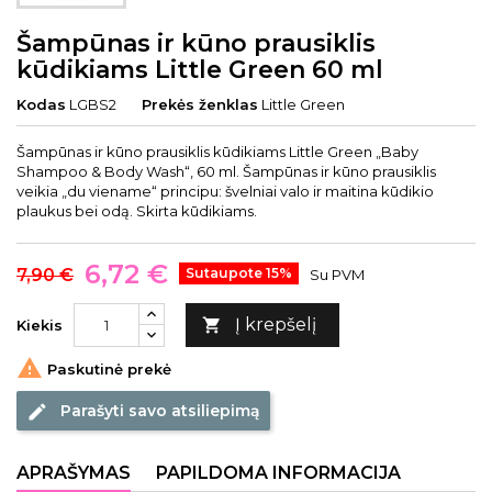
Šampūnas ir kūno prausiklis
kūdikiams Little Green 60 ml
Kodas
LGBS2
Prekės ženklas
Little Green
Šampūnas ir kūno prausiklis kūdikiams Little Green „Baby
Shampoo & Body Wash“, 60 ml. Šampūnas ir kūno prausiklis
veikia „du viename“ principu: švelniai valo ir maitina kūdikio
plaukus bei odą. Skirta kūdikiams.
6,72 €
7,90 €
Sutaupote 15%
Su PVM
Į krepšelį

Kiekis

Paskutinė prekė
Parašyti savo atsiliepimą
edit
APRAŠYMAS
PAPILDOMA INFORMACIJA