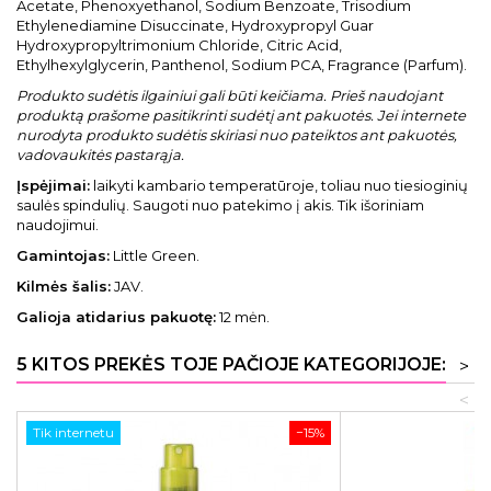
Acetate, Phenoxyethanol, Sodium Benzoate, Trisodium
Ethylenediamine Disuccinate, Hydroxypropyl Guar
Hydroxypropyltrimonium Chloride, Citric Acid,
Ethylhexylglycerin, Panthenol, Sodium PCA, Fragrance (Parfum).
Produkto sudėtis ilgainiui gali būti keičiama. Prieš naudojant
produktą prašome pasitikrinti sudėtį ant pakuotės. Jei internete
nurodyta produkto sudėtis skiriasi nuo pateiktos ant pakuotės,
vadovaukitės pastarąja.
Įspėjimai:
laikyti kambario temperatūroje, toliau nuo tiesioginių
saulės spindulių. Saugoti nuo patekimo į akis. Tik išoriniam
naudojimui.
Gamintojas:
Little Green.
Kilmės šalis:
JAV.
Galioja atidarius pakuotę:
12 mėn.
5 KITOS PREKĖS TOJE PAČIOJE KATEGORIJOJE:
>
<
Tik internetu
−15%