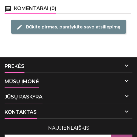
chat
KOMENTARAI (0)
Būkite pirmas, parašykite savo atsiliepimą
edit

PREKĖS

MŪSŲ ĮMONĖ

JŪSŲ PASKYRA

KONTAKTAS
NAUJIENLAIŠKIS