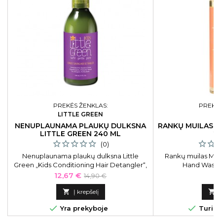
PREKĖS ŽENKLAS:
PREKĖS
LITTLE GREEN
M
NENUPLAUNAMA PLAUKŲ DULKSNA
RANKŲ MUILAS 
LITTLE GREEN 240 ML
2
(0)
Nenuplaunama plaukų dulksna Little
Rankų muilas MINI
Green „Kids Conditioning Hair Detangler“,
Hand Wash M
240 ml. Palengvina plaukų iššukavimą,
Kaina
Bazinė
K
12,67 €
9
14,90 €
suteikia glotnumo ir spindesio. Veikia kaip
kaina
plaukų apsauga.

Į krepšelį



Yra prekyboje
Turime