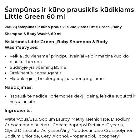
Šampūnas ir kūno prausiklis kūdikiams
Little Green 60 ml
Plaukų šampūnas ir kūno prausiklis kūdikiams Little Green „Baby
Shampoo & Body Wash“, 60 ml
Išskirtinės Little Green „Baby Shampoo & Body
Wash“savybės:
Veikia „du viename“ principu: švelniai valo ir maitina kūdikio
plaukus bei odą.
Sudėtyje yra vitaminų B5 ir E.
Drėkinantis ir apsaugantis.
Hipoalerginis, be alergenų, parabenų ir glitimo.
Naudojimas:
išspauskite nedidelį priemonės kiekį į delną, leiskite suputoti ir
nuskalaukite.
Ingredients:
Water/Aqua/Eau, Sodium Lauroyl Methyl Isethionate, Disodium
Cocoamphodiacetate, Cocamidopropyl Betaine, Glycerin,
Glycol Distearate, Acrylates/Vinyl Neodecanoate Crosspolymer,
Sodium Chloride, Cetyl Alcohol, Propanediol, Tocopheryl