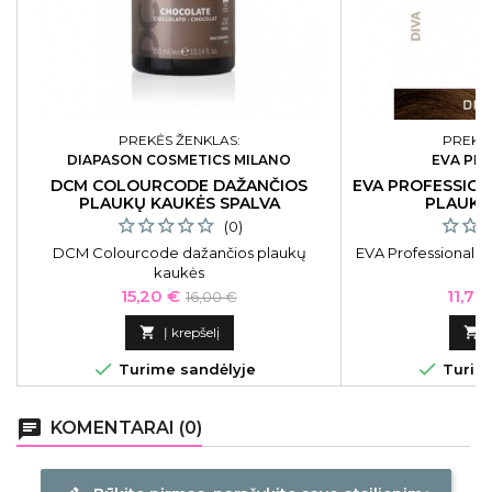
PREKĖS ŽENKLAS:
PREKĖS
DIAPASON COSMETICS MILANO
EVA PR
DCM COLOURCODE DAŽANČIOS
EVA PROFESSION
PLAUKŲ KAUKĖS SPALVA
PLAUKŲ 
CHOCOLATE
CLAUDI
(0)
DCM Colourcode dažančios plaukų
EVA Professional D
kaukės
d
Kaina
Bazinė
Kaina
15,20 €
11,73
16,00 €
kaina

Į krepšelį



Turime sandėlyje
Turime
chat
KOMENTARAI (0)