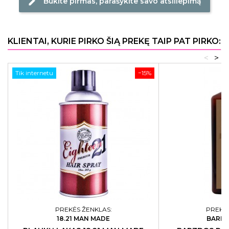
Būkite pirmas, parašykite savo atsiliepimą
edit
KLIENTAI, KURIE PIRKO ŠIĄ PREKĘ TAIP PAT PIRKO:
<
>
Tik internetu
−15%
PREKĖS ŽENKLAS:
PREKĖS
18.21 MAN MADE
BARBA