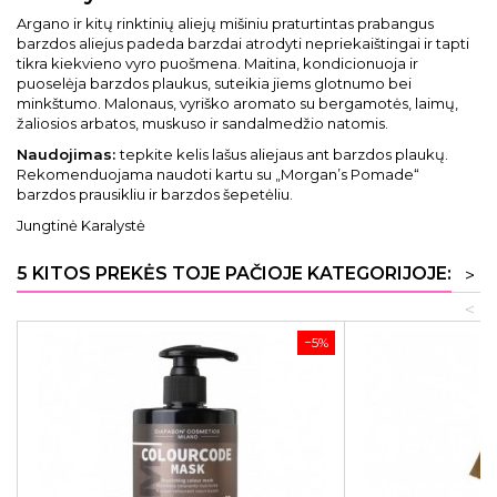
Argano ir kitų rinktinių aliejų mišiniu praturtintas prabangus
barzdos aliejus padeda barzdai atrodyti nepriekaištingai ir tapti
tikra kiekvieno vyro puošmena. Maitina, kondicionuoja ir
puoselėja barzdos plaukus, suteikia jiems glotnumo bei
minkštumo. Malonaus, vyriško aromato su bergamotės, laimų,
žaliosios arbatos, muskuso ir sandalmedžio natomis.
Naudojimas:
tepkite kelis lašus aliejaus ant barzdos plaukų.
Rekomenduojama naudoti kartu su „Morgan’s Pomade“
barzdos prausikliu ir barzdos šepetėliu.
Jungtinė Karalystė
5 KITOS PREKĖS TOJE PAČIOJE KATEGORIJOJE:
>
<
−5%