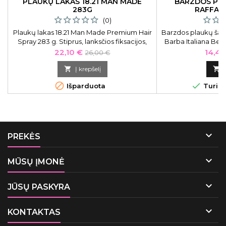
PLAUKŲ LAKAS 18.21 MAN MADE
BARZDOS PL
283G
RAFFAE
(0)
Plaukų lakas 18.21 Man Made Premium Hair
Barzdos plaukų šam
Spray 283 g. Stiprus, lanksčios fiksacijos,
Barba Italiana Bea
bei mažai blizgesio turintis plaukų lakas. Jis
B
Kaina
Bazinė
Kaina
22,10 €
14,45
26,00 €
puikiai tiks kiekvienos dienos naudojimui,
kaina
sulaikys nepaklusnias sruogas ir išliks visą

Į krepšelį

dieną.


Išparduota
Turime

PREKĖS

MŪSŲ ĮMONĖ

JŪSŲ PASKYRA

KONTAKTAS