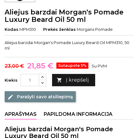
Aliejus barzdai Morgan's Pomade
Luxury Beard Oil 50 ml
Kodas
MPM310
Prekės ženklas
Morgans Pomade
Aliejus barzdai Morgan's Pomade Luxury Beard Oil MPM310, 50
ml
21,85 €
23,00 €
Sutaupote 5%
Su PVM
Į krepšelį

Kiekis
Parašyti savo atsiliepimą
edit
APRAŠYMAS
PAPILDOMA INFORMACIJA
Aliejus barzdai Morgan's Pomade
Luxury Beard Oil 50 ml