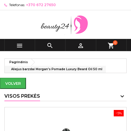
Telefonas:
+370 672 27650
0



shopping_cart
Pagrindinis
Aliejus barzdai Morgan's Pomade Luxury Beard Oil 50 ml
VOLVER
VISOS PREKĖS
−5%