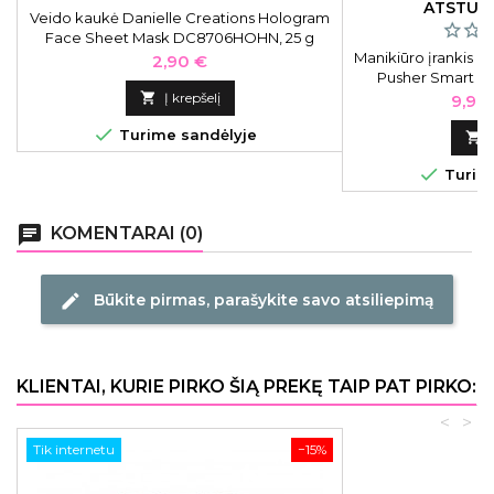
ATSTUMT
Veido kaukė Danielle Creations Hologram
Face Sheet Mask DC8706HOHN, 25 g
Manikiūro įrankis o
Kaina
2,90 €
Pusher Smart 60
dv

Į krepšelį
Kain
9,90

Turime sandėlyje


Turime
chat
KOMENTARAI (0)
Būkite pirmas, parašykite savo atsiliepimą
edit
KLIENTAI, KURIE PIRKO ŠIĄ PREKĘ TAIP PAT PIRKO:
<
>
Tik internetu
−15%