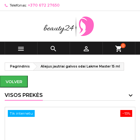
Telefonas:
+370 672 27650
0



shopping_cart
Pagrindinis
Aliejus jautriai galvos odai Lakme Master 15 ml
VOLVER
VISOS PREKĖS
Tik internetu
−15%