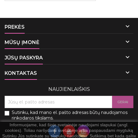

PREKĖS

MŪSŲ ĮMONĖ

JŪSŲ PASKYRA

KONTAKTAS
NAUJIENLAIŠKIS
Sutinku, kad mano el. pašto adresas būtų naudojamos
rinkodaros tikslams.
Informuojame, kad šioje svetainėje naudojami slapukai (angl.
cookies). Toliau naršydami svetainėje arba paspausdami mygtuką
Sutinku Jūs sutinkate su slapukų naudojimu. Sutikimą bet kada galite