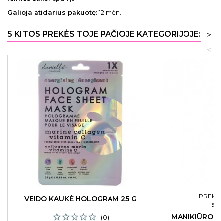
Galioja atidarius pakuotę:
12 mėn.
5 KITOS PREKĖS TOJE PAČIOJE KATEGORIJOJE:
>
<
PREKĖS
VEIDO KAUKĖ HOLOGRAM 25 G
ST
MANIKIŪRO Į
(0)