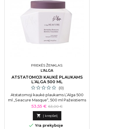
PREKĖS ŽENKLAS:
L'ALGA
ATSTATOMOJI KAUKĖ PLAUKAMS
L’ALGA 500 ML
(0)
Atstatomoji kaukė plaukams L’Alga 500
ml „Seacure Masque“, 500 ml Pažeistiems
plaukams.
Kaina
Bazinė
53,55 €
63,00 €
kaina

Į krepšelį

Yra prekyboje