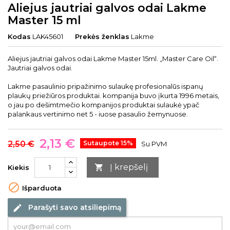
Aliejus jautriai galvos odai Lakme
Master 15 ml
Kodas
LAK45601
Prekės ženklas
Lakme
Aliejus jautriai galvos odai Lakme Master 15ml. „Master Care Oil“.
Jautriai galvos odai.
Lakme pasaulinio pripažinimo sulaukę profesionalūs ispanų
plaukų priežiūros produktai. kompanija buvo įkurta 1996 metais,
o jau po dešimtmečio kompanijos produktai sulaukė ypač
palankaus vertinimo net 5 - iuose pasaulio žemynuose.
2,13 €
2,50 €
Sutaupote 15%
Su PVM
Į krepšelį

Kiekis

Išparduota
Parašyti savo atsiliepimą
edit