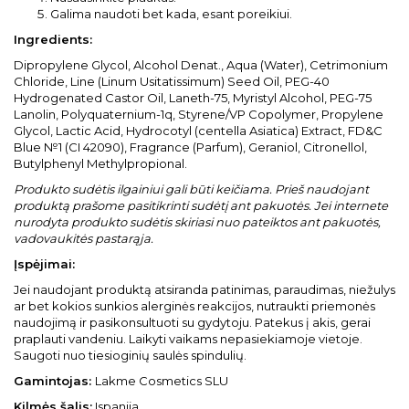
Galima naudoti bet kada, esant poreikiui.
Ingredients:
Dipropylene Glycol, Alcohol Denat., Aqua (Water), Cetrimonium
Chloride, Line (Linum Usitatissimum) Seed Oil, PEG-40
Hydrogenated Castor Oil, Laneth-75, Myristyl Alcohol, PEG-75
Lanolin, Polyquaternium-1q, Styrene/VP Copolymer, Propylene
Glycol, Lactic Acid, Hydrocotyl (centella Asiatica) Extract, FD&C
Blue №1 (CI 42090), Fragrance (Parfum), Geraniol, Citronellol,
Butylphenyl Methylpropional.
Produkto sudėtis ilgainiui gali būti keičiama. Prieš naudojant
produktą prašome pasitikrinti sudėtį ant pakuotės. Jei internete
nurodyta produkto sudėtis skiriasi nuo pateiktos ant pakuotės,
vadovaukitės pastarąja.
Įspėjimai:
Jei naudojant produktą atsiranda patinimas, paraudimas, niežulys
ar bet kokios sunkios alerginės reakcijos, nutraukti priemonės
naudojimą ir pasikonsultuoti su gydytoju. Patekus į akis, gerai
praplauti vandeniu. Laikyti vaikams nepasiekiamoje vietoje.
Saugoti nuo tiesioginių saulės spindulių.
Gamintojas:
Lakme Cosmetics SLU
Kilmės šalis:
Ispanija