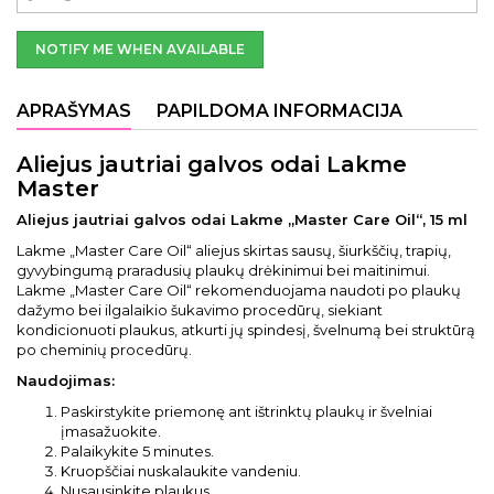
NOTIFY ME WHEN AVAILABLE
APRAŠYMAS
PAPILDOMA INFORMACIJA
Aliejus jautriai galvos odai Lakme
Master
Aliejus jautriai galvos odai Lakme „Master Care Oil“, 15 ml
Lakme „Master Care Oil“ aliejus skirtas sausų, šiurkščių, trapių,
gyvybingumą praradusių plaukų drėkinimui bei maitinimui.
Lakme „Master Care Oil“ rekomenduojama naudoti po plaukų
dažymo bei ilgalaikio šukavimo procedūrų, siekiant
kondicionuoti plaukus, atkurti jų spindesį, švelnumą bei struktūrą
po cheminių procedūrų.
Naudojimas:
Paskirstykite priemonę ant ištrinktų plaukų ir švelniai
įmasažuokite.
Palaikykite 5 minutes.
Kruopščiai nuskalaukite vandeniu.
Nusausinkite plaukus.