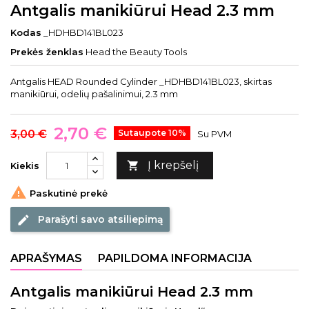
Antgalis manikiūrui Head 2.3 mm
Kodas
_HDHBD141BL023
Prekės ženklas
Head the Beauty Tools
Antgalis HEAD Rounded Cylinder _HDHBD141BL023, skirtas
manikiūrui, odelių pašalinimui, 2.3 mm
2,70 €
3,00 €
Sutaupote 10%
Su PVM
Į krepšelį

Kiekis

Paskutinė prekė
Parašyti savo atsiliepimą
edit
APRAŠYMAS
PAPILDOMA INFORMACIJA
Antgalis manikiūrui Head 2.3 mm