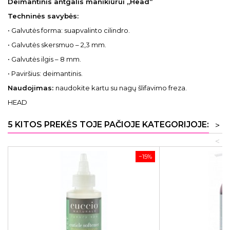
Deimantinis antgalis manikiūrui „Head“
Techninės savybės:
• Galvutės forma: suapvalinto cilindro.
• Galvutės skersmuo – 2,3 mm.
• Galvutės ilgis – 8 mm.
• Paviršius: deimantinis.
Naudojimas:
naudokite kartu su nagų šlifavimo freza.
HEAD
5 KITOS PREKĖS TOJE PAČIOJE KATEGORIJOJE:
>
<
−15%