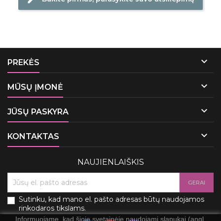

PREKĖS

MŪSŲ ĮMONĖ

JŪSŲ PASKYRA

KONTAKTAS
NAUJIENLAIŠKIS
Sutinku, kad mano el. pašto adresas būtų naudojamos
rinkodaros tikslams.
Informuojame, kad šioje svetainėje naudojami slapukai (angl.