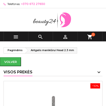
Telefonas:
+370 672 27650
0



shopping_cart
Pagrindinis
Antgalis manikiūrui Head 2.3 mm
VOLVER
VISOS PREKĖS
−10%