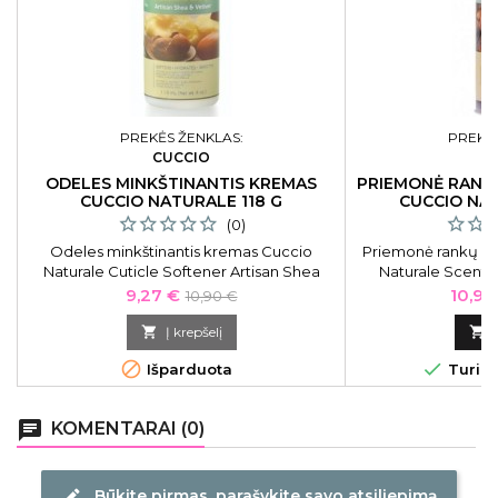
PREKĖS ŽENKLAS:
PREKĖS
CUCCIO
C
ODELES MINKŠTINANTIS KREMAS
PRIEMONĖ RANKŲ
CUCCIO NATURALE 118 G
CUCCIO NA
(0)
Odeles minkštinantis kremas Cuccio
Priemonė rankų ir
Naturale Cuticle Softener Artisan Shea
Naturale Scentua
&amp; Vetiver 3263 CNSC6313, 118 g
&amp; Sugar 
Kaina
Bazinė
Kaina
9,27 €
10,97
10,90 €
kaina

Į krepšelį



Išparduota
Turime
chat
KOMENTARAI (0)
Būkite pirmas, parašykite savo atsiliepimą
edit