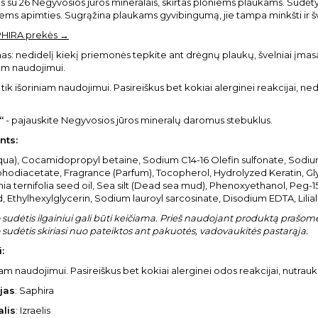
su 26 Negyvosios jūros mineralais, skirtas ploniems plaukams. Sudėtyj
jiems apimties. Sugrąžina plaukams gyvibingumą, jie tampa minkšti ir 
PHIRA prekės →
s: nedidelį kiekį priemonės tepkite ant drėgnų plaukų, švelniai įmas
am naudojimui.
: tik išoriniam naudojimui. Pasireiškus bet kokiai alerginei reakcijai, 
“
- pajauskite Negyvosios jūros mineralų daromus stebuklus.
nts:
ua), Cocamidopropyl betaine, Sodium C14-16 Olefin sulfonate, Sodium
diacetate, Fragrance (Parfum), Tocopherol, Hydrolyzed Keratin, Glyci
 ternifolia seed oil, Sea silt (Dead sea mud), Phenoxyethanol, Peg-1
id, Ethylhexylglycerin, Sodium lauroyl sarcosinate, Disodium EDTA, Lil
sudėtis ilgainiui gali būti keičiama. Prieš naudojant produktą prašome 
sudėtis skiriasi nuo pateiktos ant pakuotės, vadovaukitės pastarąja.
:
niam naudojimui. Pasireiškus bet kokiai alerginei odos reakcijai, nutra
jas
: Saphira
alis
: Izraelis