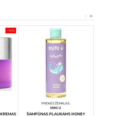
<
>
−10%
PREKĖS ŽENKLAS:
MINI U
 KREMAS
ŠAMPŪNAS PLAUKAMS HONEY
KONDI