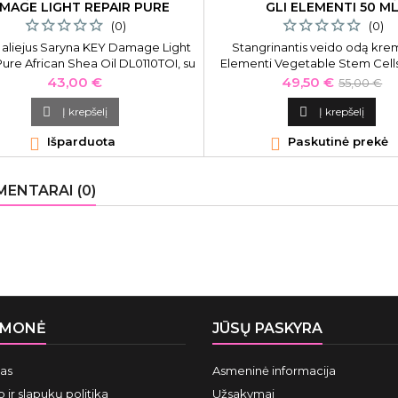
MAGE LIGHT REPAIR PURE
GLI ELEMENTI 50 M
FRICAN SHEA OIL 110 ML
(0)
(0)
 aliejus Saryna KEY Damage Light
Stangrinantis veido odą krem
Pure African Shea Oil DL0110TOI, su
Elementi Vegetable Stem Cel
žio sviestu, atstatomasis, skirtas
GLI01044, su natūraliais antioksid
Kaina
Kaina
Bazinė
43,00 €
49,50 €
55,00 €
ažeistiems plaukams, 110 ml
ml
kaina

Į krepšelį

Į krepšelį

Išparduota

Paskutinė prekė
ENTARAI (0)
ĮMONĖ
JŪSŲ PASKYRA
mas
Asmeninė informacija
 ir slapukų politika
Užsakymai