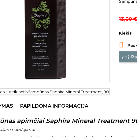
Šampūnas
13,00 
Kiekis

Pask
edit
Pa
YMAS
PAPILDOMA INFORMACIJA
nas apimčiai Saphira Mineral Treatment 9
naliam naudojimui