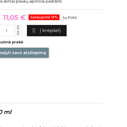
 skirtas plaukų apimčiai padidinti.
11,05 €
€
Sutaupote 15%
Su PVM

Į krepšelį
utinė prekė
rašyti savo atsiliepimą
0 ml