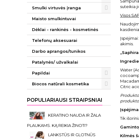
Šampūnas 
suteikia 
Smulki virtuvės įranga
Visos SA
Maisto smulkintuvai
Naudojima
Dėklai - rankinės - kosmetinės
kasdieni
Įspėjimai
Telefonų aksesuarai
akimis.
Darbo aprangos/tunikos
„Saphira
Ingredie
Patalynės/ užvalkalai
Water (Aq
Papildai
cocoampho
Macadamia
Biocos natūrali kosmetika
Citric ac
Produkto 
POPULIARIAUSI STRAIPSNIAI
produkto 
Įspėjimai
KERATINO NAUDA IR ŽALA
Tik išori
PLAUKAMS. KĄ REIKIA ŽINOTI?
Gaminto
LANKSTŪS IR GLOTNŪS
Kilmės š