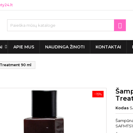
y24.lt

AI
APIE MUS
NAUDINGA ŽINOTI
KONTAKTAI
 Treatment 90 ml
Šamp
−15%
Trea
Kodas
S
Šampūnas
SAFMTS1,