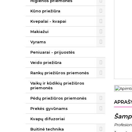
Higienos priemonės
Kūno priežiūra
Kvepalai - kvapai
Makiažui
Vyrams
Peniuarai - prijuostės
Veido priežiūra
Rankų priežiūros priemonės
Vaikų ir kūdikių priežiūros
priemonės
Pėdų priežiūros priemonės
APRAŠ
Prekės gyvūnams
Šampū
Kvapų difuzoriai
Profesio
Buitinė technika