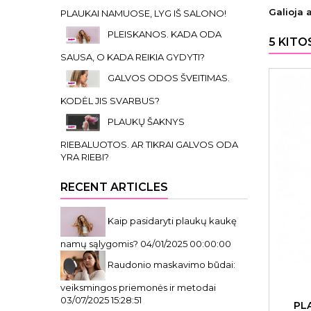
Galioja 
PLAUKAI NAMUOSE, LYG IŠ SALONO!
PLEISKANOS. KADA ODA
5 KITO
SAUSA, O KADA REIKIA GYDYTI?
GALVOS ODOS ŠVEITIMAS.
KODĖL JIS SVARBUS?
PLAUKŲ ŠAKNYS
RIEBALUOTOS. AR TIKRAI GALVOS ODA
YRA RIEBI?
RECENT ARTICLES
Kaip pasidaryti plaukų kaukę
namų sąlygomis?
04/01/2025 00:00:00
Raudonio maskavimo būdai:
veiksmingos priemonės ir metodai
03/07/2025 15:28:51
PL