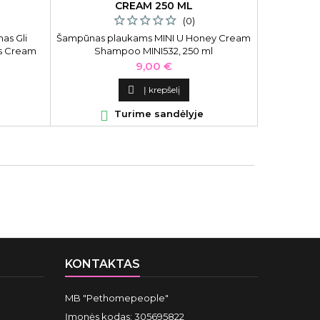
L
CREAM 250 ML
P
(0)
as Gli
Šampūnas plaukams MINI U Honey Cream
Kondicio
ls Cream
Shampoo MINI532, 250 ml
Inebrya I
antais, 50
Condit
Kaina
9,00 €

Į krepšelį

Turime sandėlyje

KONTAKTAS
MB "Pethomepeople"
Įmonės kodas: 305695822