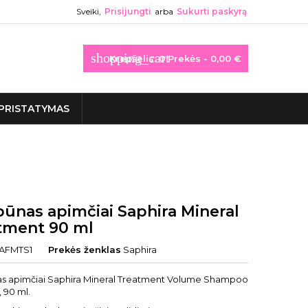
Sveiki,
Prisijungti
arba
Sukurti paskyrą
shopping_cart
Krepšelis:
0
Prekės - 0,00 €
PRISTATYMAS
ūnas apimčiai Saphira Mineral
tment 90 ml
AFMTS1
Prekės ženklas
Saphira
 apimčiai Saphira Mineral Treatment Volume Shampoo
 90 ml.