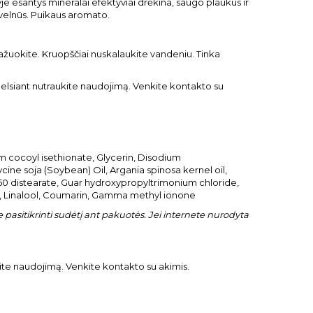
e esantys mineralai efektyviai drėkina, saugo plaukus ir
švelnūs. Puikaus aromato.
ažuokite. Kruopščiai nuskalaukite vandeniu. Tinka
nedelsiant nutraukite naudojimą. Venkite kontakto su
 cocoyl isethionate, Glycerin, Disodium
ne soja (Soybean) Oil, Argania spinosa kernel oil,
50 distearate, Guar hydroxypropyltrimonium chloride,
ial, Linalool, Coumarin, Gamma methyl ionone
pasitikrinti sudėtį ant pakuotės. Jei internete nurodyta
ukite naudojimą. Venkite kontakto su akimis.