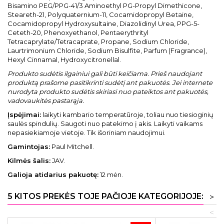
Bisamino PEG/PPG-41/3 Aminoethyl PG-Propyl Dimethicone,
Steareth-21, Polyquaternium-11, Cocamidopropyl Betaine,
Cocamidopropyl Hydroxysultaine, Diazolidinyl Urea, PPG-5-
Ceteth-20, Phenoxyethanol, Pentaerythrityl
Tetracaprylate/Tetracaprate, Propane, Sodium Chloride,
Laurtrimonium Chloride, Sodium Bisulfite, Parfum (Fragrance),
Hexyl Cinnamal, Hydroxycitronellal.
Produkto sudėtis ilgainiui gali būti keičiama. Prieš naudojant
produktą prašome pasitikrinti sudėtį ant pakuotės. Jei internete
nurodyta produkto sudėtis skiriasi nuo pateiktos ant pakuotės,
vadovaukitės pastarąja.
Įspėjimai:
laikyti kambario temperatūroje, toliau nuo tiesioginių
saulės spindulių. Saugoti nuo patekimo į akis. Laikyti vaikams
nepasiekiamoje vietoje. Tik išoriniam naudojimui.
Gamintojas:
Paul Mitchell.
Kilmės šalis:
JAV.
Galioja atidarius pakuotę:
12 mėn.
5 KITOS PREKĖS TOJE PAČIOJE KATEGORIJOJE:
>
<