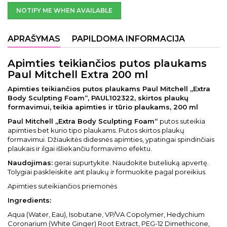
NOTIFY ME WHEN AVAILABLE
APRAŠYMAS
PAPILDOMA INFORMACIJA
Apimties teikiančios putos plaukams
Paul Mitchell Extra 200 ml
Apimties teikiančios putos plaukams Paul Mitchell „Extra
Body Sculpting Foam“, PAUL102322, skirtos plaukų
formavimui, teikia apimties ir tūrio plaukams, 200 ml
Paul Mitchell „Extra Body Sculpting Foam“
putos suteikia
apimties bet kurio tipo plaukams. Putos skirtos plaukų
formavimui. Džiaukitės didesnės apimties, ypatingai spindinčiais
plaukais ir ilgai išliekančiu formavimo efektu.
Naudojimas:
gerai supurtykite. Naudokite buteliuką apvertę.
Tolygiai paskleiskite ant plaukų ir formuokite pagal poreikius.
Apimties suteikiančios priemonės
Ingredients:
Aqua (Water, Eau), Isobutane, VP/VA Copolymer, Hedychium
Coronarium (White Ginger) Root Extract, PEG-12 Dimethicone,