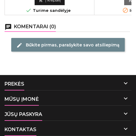

Į krepšelį



Turime sandėlyje
Išp
chat
KOMENTARAI (0)
Būkite pirmas, parašykite savo atsiliepimą
edit

PREKĖS

MŪSŲ ĮMONĖ

JŪSŲ PASKYRA

KONTAKTAS