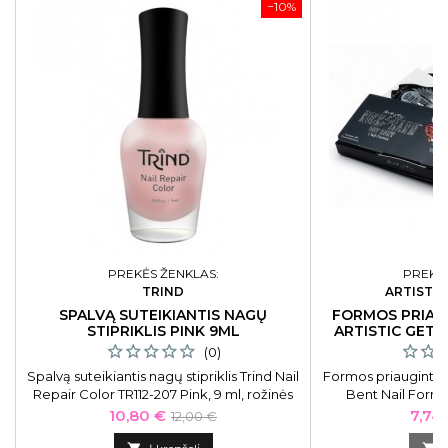
−10%
PREKĖS ŽENKLAS:
PREKĖS
TRIND
ARTISTIC
SPALVĄ SUTEIKIANTIS NAGŲ
FORMOS PRIAU
STIPRIKLIS PINK 9ML
ARTISTIC GET 
(0)
Spalvą suteikiantis nagų stipriklis Trind Nail
Formos priaugintie
Repair Color TR112-207 Pink, 9 ml, rožinės
Bent Nail Forms
spalvos
Kaina
Bazinė
Kain
10,80 €
7,74
12,00 €
kaina