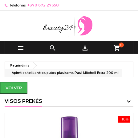
Telefonas:
+370 672 27650
0



shopping_cart
Pagrindinis
Apimties teikiančios putos plaukams Paul Mitchell Extra 200 ml
VOLVER
VISOS PREKĖS
−10%