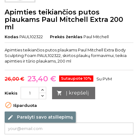
Apimties teikiančios putos
plaukams Paul Mitchell Extra 200
ml
Kodas
PAUL102322
Prekės ženklas
Paul Mitchell
Apimties teikiančios putos plaukams Paul Mitchell Extra Body
Sculpting Foam PAUL102322, skirtos plaukų formavimui, teikia
apimties ir tūrio plaukams, 200 ml
23,40 €
26,00 €
Sutaupote 10%
Su PVM
Į krepšelį

Kiekis

Išparduota
Parašyti savo atsiliepimą
edit