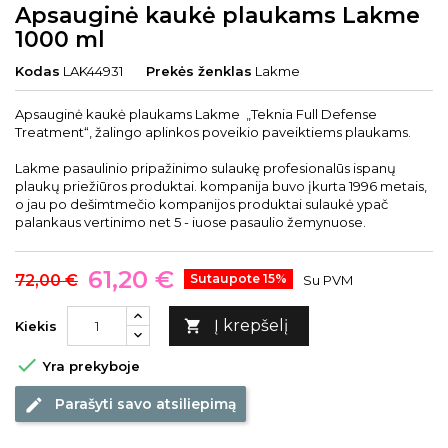
Apsauginė kaukė plaukams Lakme
1000 ml
Kodas
LAK44931
Prekės ženklas
Lakme
Apsauginė kaukė plaukams Lakme „Teknia Full Defense
Treatment“, žalingo aplinkos poveikio paveiktiems plaukams.
Lakme pasaulinio pripažinimo sulaukę profesionalūs ispanų
plaukų priežiūros produktai. kompanija buvo įkurta 1996 metais,
o jau po dešimtmečio kompanijos produktai sulaukė ypač
palankaus vertinimo net 5 - iuose pasaulio žemynuose.
61,20 €
72,00 €
Sutaupote 15%
Su PVM
Į krepšelį

Kiekis

Yra prekyboje
Parašyti savo atsiliepimą
edit