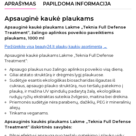
APRAŠYMAS
PAPILDOMA INFORMACIJA
Apsauginė kaukė plaukams
Apsauginė kaukė plaukams Lakme „Teknia Full Defense
Treatment“, žalingo aplinkos poveikio paveiktiems
plaukams, 1000 ml
Peržiūrėkite visą beauty24.lt plaukų kaukių asortimentą →
Apsauginė kaukė plaukams Lakme „Teknia Full Defense
Treatment“:
Apsaugo plaukus nuo žalingo aplinkos poveikio visą dieną.
Giliai atstato struktūrą ir drėgmės lygį plaukuose.
Sudėtyje esantis ekologiškas biosacharidas išgautas iš
cukraus, apsaugo plauko struktūrą, nuo teršalų patekimo į
plauką, ir mažina UV spindulių padarytą žalą, ekologiškas
rudųjų ryžių ekstraktas suteikia žvilgesio, maitina bei drėkina.
Priemonės sudėtyje nėra parabenų, dažiklių, PEG ir mineralinių
aliejų.
Tinkama veganams.
Apsauginės kaukės plaukams Lakme „Teknia Full Defense
Treatment“ išskirtinės savybės:
Pilnai efektyvi apsauga nuo teršalų patekimo į plauko vidų;