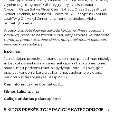
Dimethylpabamidopropyl Lauridimonium Tosylate, Lactic Acid,
Glycine Soja (Soybean) Oil, Polyglyceryl-3 Diisostearate,
Glycerin, Oryza Sativa (Rice) Germ Extract, Oryza Sativa (Rice)
Extract, Lecithin, Tocopherol, Ceramide 3, Eucalyptus Globulus
Leaf/Twig Oil, Hexyl Cinnamal, Limonene, Linalool, Alpha-
Isomethyl Ionene.
Produkto sudėtis ilgainiui gali būti keičiama. Prieš naudojant
produktą prašome pasitikrinti sudėtį ant pakuotės. Jei internete
nurodyta produkto sudėtis skiriasi nuo pateiktos ant pakuotės,
vadovaukitės pastarąja.
Įspėjimai:
Jei naudojant produktą atsiranda patinimas, paraudimas, niežulys
ar bet kokios sunkios alerginės reakcijos, nutraukti priemonės
naudojimą ir pasikonsultuoti su gydytoju. Patekus į akis, gerai
praplauti vandeniu. Laikyti vaikams nepasiekiamoje vietoje.
Saugoti nuo tiesioginių saulės spindulių.
Gamintojas:
Lakme Cosmetics SLU
Kilmės šalis:
Ispanija
Galioja atidarius pakuotę:
12 mėn.
5 KITOS PREKĖS TOJE PAČIOJE KATEGORIJOJE:
>