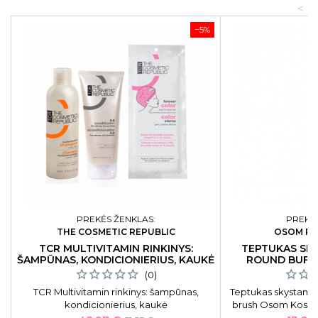
<
−5%
PREKĖS ŽENKLAS:
PREKĖS
THE COSMETIC REPUBLIC
OSOM PR
TCR MULTIVITAMIN RINKINYS:
TEPTUKAS SK
ŠAMPŪNAS, KONDICIONIERIUS, KAUKĖ
ROUND BUFF
(0)
TCR Multivitamin rinkinys: šampūnas,
Teptukas skystam p
kondicionierius, kaukė
brush Osom Kosme
Professional Buf