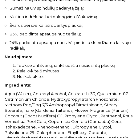
Sumažina UV spindulių padarytą žąlą;
Maitina ir drėkina, bei palengvina iššukavimą;
Švarūs bei sveikai atrodantys plaukai;
83% padidinta apsauga nuo teršalų;
24% padidinta apsauga nuo UV spindulių skleidžiamų laisvųjų
radikalų.
Naudojimas:
Tepkite ant švarių, rankšluosčiu nusausintų plaukų
Palaikykite 5 minutes
Nuskalaukite.
Ingredients:
Aqua (Water), Cetearyl Alcohol, Ceteareth-33, Quaternium-87,
Cetrimonium Chloride, Hydroxypropyl Starch Phosphate,
Methoxy Peg/Ppg-7/3 Aminopropyl Dimethicone, Stearyl
Stearate, Tiare (Gardenia Taitensis) Flower, Fragrance (Parfum),
Coconut (Cocos Nucifera) Oil, Propylene Glycol, Panthenol, Rhus
Verniciflua Peel Cera, Copernicia Cerifera (Carnauba) Cera,
Isohexadecane, Phenoxyethanol, Dipropylene Glycol,
Polysilicone-29, Chlorphenesin, Ethylhexyl Cocoate,