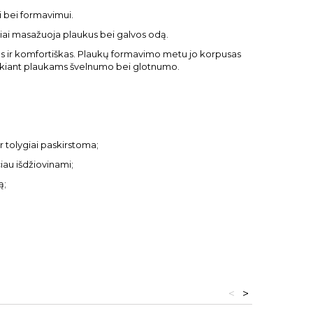
i bei formavimui.
lniai masažuoja plaukus bei galvos odą.
ogus ir komfortiškas. Plaukų formavimo metu jo korpusas
teikiant plaukams švelnumo bei glotnumo.
r tolygiai paskirstoma;
iau išdžiovinami;
ą;
<
>