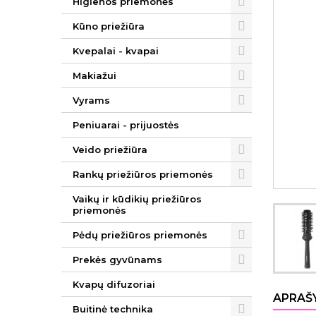
Higienos priemonės
Kūno priežiūra
Kvepalai - kvapai
Makiažui
Vyrams
Peniuarai - prijuostės
Veido priežiūra
Rankų priežiūros priemonės
Vaikų ir kūdikių priežiūros
priemonės
Pėdų priežiūros priemonės
Prekės gyvūnams
Kvapų difuzoriai
APRAŠ
Buitinė technika