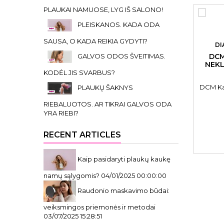
PLAUKAI NAMUOSE, LYG IŠ SALONO!
PLEISKANOS. KADA ODA
SAUSA, O KADA REIKIA GYDYTI?
DI
GALVOS ODOS ŠVEITIMAS.
DCM
NEKL
KODĖL JIS SVARBUS?
DCM Ka
PLAUKŲ ŠAKNYS
RIEBALUOTOS. AR TIKRAI GALVOS ODA
YRA RIEBI?
RECENT ARTICLES
Kaip pasidaryti plaukų kaukę
namų sąlygomis?
04/01/2025 00:00:00
Raudonio maskavimo būdai:
veiksmingos priemonės ir metodai
03/07/2025 15:28:51