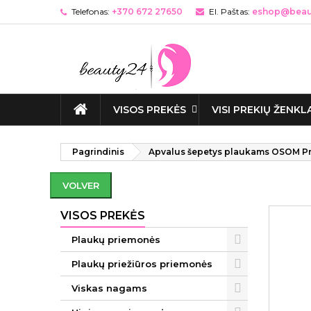
Telefonas:
+370 672 27650
El. Paštas:
eshop@beaut
VISOS PREKĖS
VISI PREKIŲ ŽENKL
Pagrindinis
Apvalus šepetys plaukams OSOM Pr
VOLVER
VISOS PREKĖS
Plaukų priemonės
Plaukų priežiūros priemonės
Viskas nagams