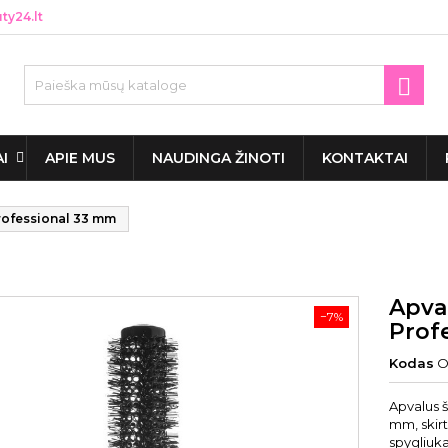
y24.lt

AI
APIE MUS
NAUDINGA ŽINOTI
KONTAKTAI
ofessional 33 mm
Apva
−7%
Prof
Kodas
O
Apvalus
mm, skirt
spygliuka