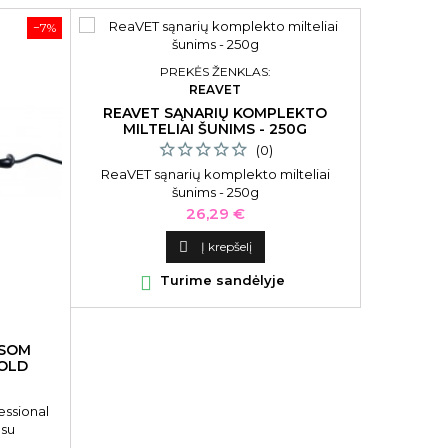
−7%
PREKĖS ŽENKLAS:
REAVET
REAVET SĄNARIŲ KOMPLEKTO
BIOCO
MILTELIAI ŠUNIMS - 250G
VITAMI
B
(0)
ReaVET sąnarių komplekto milteliai
Veido serum
šunims - 250g
C
Kaina
26,29 €

Į krepšelį

Turime sandėlyje

OSOM
GOLD
essional
su
 230 C, 50