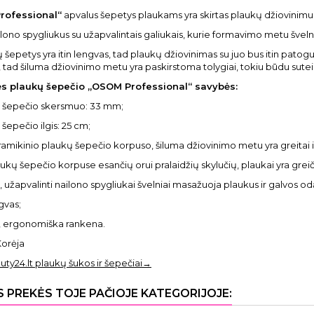
rofessional“
apvalus šepetys plaukams yra skirtas plaukų džiovinimu
nailono spygliukus su užapvalintais galiukais, kurie formavimo metu šve
ų šepetys yra itin lengvas, tad plaukų džiovinimas su juo bus itin pat
, tad šiluma džiovinimo metu yra paskirstoma tolygiai, tokiu būdu su
nės plaukų šepečio „OSOM Professional“ savybės:
 šepečio skersmuo: 33 mm;
šepečio ilgis: 25 cm;
amikinio plaukų šepečio korpuso, šiluma džiovinimo metu yra greitai i
ukų šepečio korpuse esančių orui pralaidžių skylučių, plaukai yra greič
, užapvalinti nailono spygliukai švelniai masažuoja plaukus ir galvos od
ngvas;
, ergonomiška rankena.
Korėja
uty24.lt plaukų šukos ir šepečiai→
S PREKĖS TOJE PAČIOJE KATEGORIJOJE: