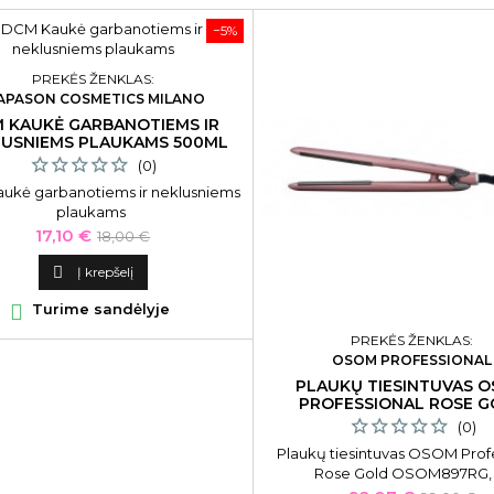
−5%
PREKĖS ŽENKLAS:
APASON COSMETICS MILANO
 KAUKĖ GARBANOTIEMS IR
USNIEMS PLAUKAMS 500ML
(0)
ukė garbanotiems ir neklusniems
plaukams
Kaina
Bazinė
17,10 €
18,00 €
kaina

Į krepšelį

Turime sandėlyje
PREKĖS ŽENKLAS:
OSOM PROFESSIONAL
PLAUKŲ TIESINTUVAS 
PROFESSIONAL ROSE 
(0)
Plaukų tiesintuvas OSOM Prof
Rose Gold OSOM897RG, 
infraraudonaisiais spinduliais, iki