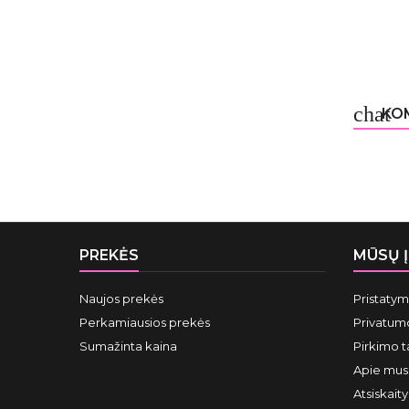
chat
KOM
PREKĖS
MŪSŲ 
Naujos prekės
Pristaty
Perkamiausios prekės
Privatumo
Sumažinta kaina
Pirkimo t
Apie mus
Atsiskait