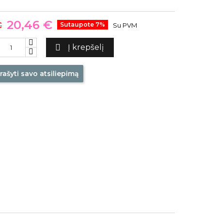
20,46 €
€
Sutaupote 7%
Su PVM

Į krepšelį
rašyti savo atsiliepimą