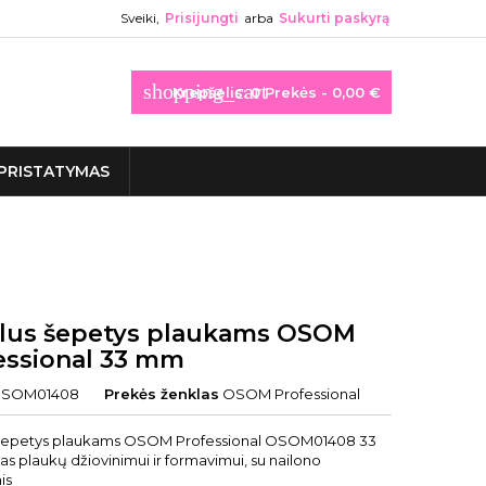
Sveiki,
Prisijungti
arba
Sukurti paskyrą
shopping_cart
Krepšelis:
0
Prekės - 0,00 €
PRISTATYMAS
lus šepetys plaukams OSOM
essional 33 mm
SOM01408
Prekės ženklas
OSOM Professional
 šepetys plaukams OSOM Professional OSOM01408 33
as plaukų džiovinimui ir formavimui, su nailono
is