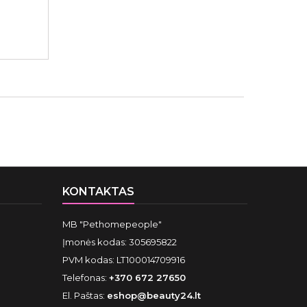
KONTAKTAS
MB "Pethomepeople"
Įmonės kodas: 305695822
PVM kodas: LT100014709916
Telefonas:
+370 672 27650
El. Paštas:
eshop@beauty24.lt