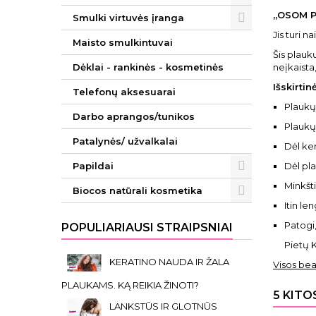
„OSOM P
Smulki virtuvės įranga
Jis turi 
Maisto smulkintuvai
Šis plauk
Dėklai - rankinės - kosmetinės
neįkaista
Išskirti
Telefonų aksesuarai
Plaukų
Darbo aprangos/tunikos
Plaukų 
Patalynės/ užvalkalai
Dėl ker
Papildai
Dėl pla
Minkšti
Biocos natūrali kosmetika
Itin le
Patogi
POPULIARIAUSI STRAIPSNIAI
Pietų 
KERATINO NAUDA IR ŽALA
Visos bea
PLAUKAMS. KĄ REIKIA ŽINOTI?
5 KITO
LANKSTŪS IR GLOTNŪS