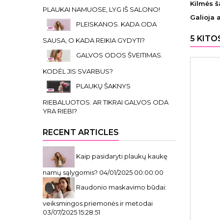
Kilmės š
PLAUKAI NAMUOSE, LYG IŠ SALONO!
Galioja 
PLEISKANOS. KADA ODA
5 KITO
SAUSA, O KADA REIKIA GYDYTI?
GALVOS ODOS ŠVEITIMAS.
KODĖL JIS SVARBUS?
PLAUKŲ ŠAKNYS
RIEBALUOTOS. AR TIKRAI GALVOS ODA
YRA RIEBI?
RECENT ARTICLES
Kaip pasidaryti plaukų kaukę
namų sąlygomis?
04/01/2025 00:00:00
Raudonio maskavimo būdai:
veiksmingos priemonės ir metodai
03/07/2025 15:28:51