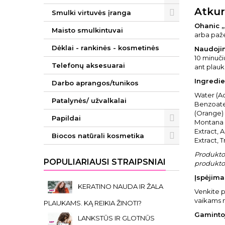
Atkur
Smulki virtuvės įranga
Ohanic „
Maisto smulkintuvai
arba paže
Dėklai - rankinės - kosmetinės
Naudoji
10 minuči
Telefonų aksesuarai
ant plauk
Ingredie
Darbo aprangos/tunikos
Water (Aq
Patalynės/ užvalkalai
Benzoate,
(Orange) 
Papildai
Montana F
Extract, 
Biocos natūrali kosmetika
Extract, 
Produkto 
POPULIARIAUSI STRAIPSNIAI
produkto 
Įspėjimai
KERATINO NAUDA IR ŽALA
Venkite p
vaikams 
PLAUKAMS. KĄ REIKIA ŽINOTI?
Gaminto
LANKSTŪS IR GLOTNŪS