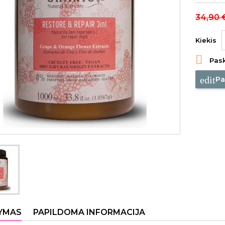
34,90 
Kiekis

Pask
edit
Pa
YMAS
PAPILDOMA INFORMACIJA