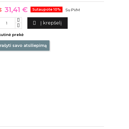
31,41 €
€
Sutaupote 10%
Su PVM

Į krepšelį
utinė prekė
rašyti savo atsiliepimą