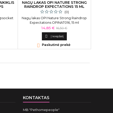
IKIKLIS
NAGŲ LAKAS OPI NATURE STRONG
SERUMA
PS
RAINDROP EXPECTATIONS 15 ML
R
(0)
Popsocket
Nagų lakas OPI Nature Strong Raindrop
Koncent
Expectations OPINAT016, 15 ml
Con
CAS
Kaina
Bazinė
14,85 €
16,50 €
kaina

Į krepšelį

Paskutinė prekė

KONTAKTAS
MB "Pethomepeople"