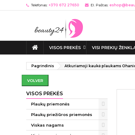
Telefonas:
+370 672 27650
El. Paštas:
eshop@beaut
VISOS PREKĖS
VISI PREKIŲ ŽENKL
Pagrindinis
Atkuriamoji kaukė plaukams Ohanic 
VOLVER
VISOS PREKĖS
Plaukų priemonės
Plaukų priežiūros priemonės
Viskas nagams