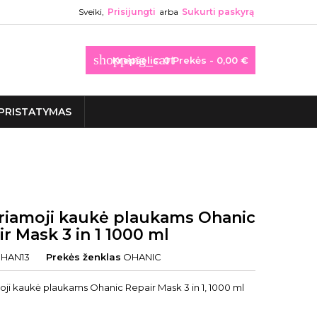
Sveiki,
Prisijungti
arba
Sukurti paskyrą
shopping_cart
Krepšelis:
0
Prekės - 0,00 €
PRISTATYMAS
riamoji kaukė plaukams Ohanic
r Mask 3 in 1 1000 ml
HAN13
Prekės ženklas
OHANIC
oji kaukė plaukams Ohanic Repair Mask 3 in 1, 1000 ml