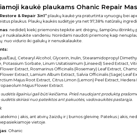
iamoji kaukė plaukams Ohanic Repair Mask
Restore & Repair 3in1”
plaukų kaukė yra praturtinta vynuogių bei apel
istus plaukus. Plaukų kaukės sudėtyje yra net 97,38% natūralių ingre
mas
: nedidelį kiekį priemonės tepkite ant drėgnų, šampūnu ištrinktų pl
ų ir nuskalaukite vandeniu. Norėdami naudoti priemonę kaip nenupla
ų: nuo vidurio iki galiukų ir nenuskalaukite.
nts:
ua/Eau), Cetearyl Alcohol, Glycerin, Inulin, Stearamidopropyl Dimeth
 Potassium Sorbate, Linum Usitatissimum (Linseed) Seed Extract, Vitis V
Flower Extract, Rosmarinus Officinalis (Rosemary) Leaf Extract, Chamom
lower Extract, Lamium Album Extract, Salvia Officinalis (Sage) Leaf Ext
Arctium Majus Root Extract, Citrus Limon (Lemon) Peel Extract, Hedera He
Tropaeolum Majus Flower Extract.
sudėtis ilgainiui gali būti keičiama. Prieš naudojant produktą prašome 
sudėtis skiriasi nuo pateiktos ant pakuotės, vadovaukitės pastarąja.
:
atekimo į akis, ant atvirų žaizdų ir į burnos gleivinę. Patekus į akis, ne
nepasiekiamoje vietoje.
jas
: Ohanic