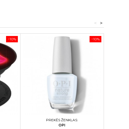
<
>
−10%
−10%
PREKĖS ŽENKLAS:
OPI