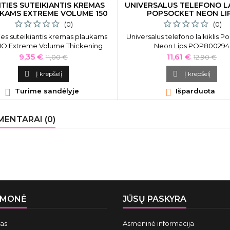
TIES SUTEIKIANTIS KREMAS
UNIVERSALUS TELEFONO LA
KAMS EXTREME VOLUME 150
POPSOCKET NEON LI
ML
(0)
(0)
es suteikiantis kremas plaukams
Universalus telefono laikiklis 
 Extreme Volume Thickening
Neon Lips POP800294
Creme OS065065, 150 ml
Kaina
Bazinė
Kaina
Bazinė
9,35 €
11,61 €
11,00 €
12,90 €
kaina
kaina

Į krepšelį

Į krepšelį

Turime sandėlyje

Išparduota
ENTARAI (0)
ĮMONĖ
JŪSŲ PASKYRA
mas
Asmeninė informacija