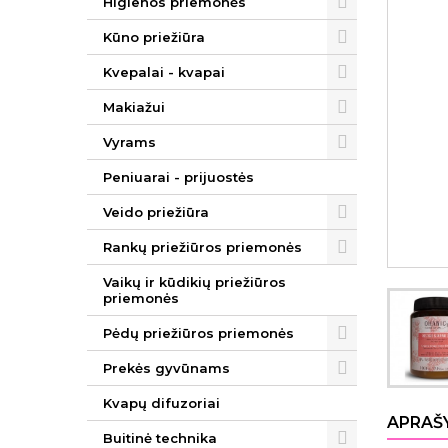
Higienos priemonės
Kūno priežiūra
Kvepalai - kvapai
Makiažui
Vyrams
Peniuarai - prijuostės
Veido priežiūra
Rankų priežiūros priemonės
Vaikų ir kūdikių priežiūros
priemonės
Pėdų priežiūros priemonės
Prekės gyvūnams
Kvapų difuzoriai
APRAŠ
Buitinė technika