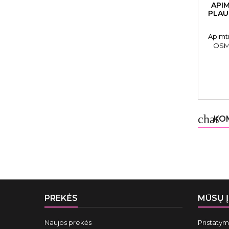
APIM
PLAU
Apimti
OSMO
chat
KOM
PREKĖS
MŪSŲ 
Naujos prekės
Pristaty