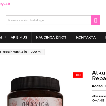
y24.lt

AI
APIE MUS
NAUDINGA ŽINOTI
KONTAKTAI
Repair Mask 3 in 1 1000 ml
Atku
−10%
Repai
Kodas
O
Atkuriam
OHAN13