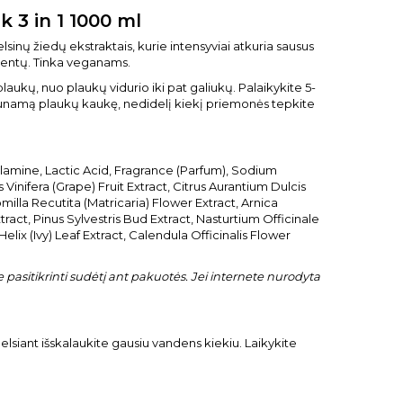
 3 in 1 1000 ml
sinų žiedų ekstraktais, kurie intensyviai atkuria sausus
dientų. Tinka veganams.
aukų, nuo plaukų vidurio iki pat galiukų. Palaikykite 5-
unamą plaukų kaukę, nedidelį kiekį priemonės tepkite
ylamine, Lactic Acid, Fragrance (Parfum), Sodium
inifera (Grape) Fruit Extract, Citrus Aurantium Dulcis
illa Recutita (Matricaria) Flower Extract, Arnica
ract, Pinus Sylvestris Bud Extract, Nasturtium Officinale
lix (Ivy) Leaf Extract, Calendula Officinalis Flower
pasitikrinti sudėtį ant pakuotės. Jei internete nurodyta
delsiant išskalaukite gausiu vandens kiekiu. Laikykite