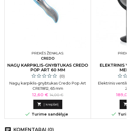
PREKĖS ŽENKLAS:
PREKĖS
CREDO
NAGŲ KARPIKLIS-GNYBTUKAS CREDO
ELEKTRINIS V
POP ART 60 MM
MENČ
(0)
Nagų karpiklis-gnybtukas Credo Pop Art
Elektrinis ventili
CRE11812, 65 mm
ZY
Kaina
Bazinė
Kaina
12,60 €
189,05
14,00 €
kaina

Į krepšelį



Turime sandėlyje
Turime
chat
KOMENTARAI (0)