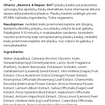
Ohanic „Restore & Repair 3in1”
plaukų kaukė yra praturtinta
vynuogių bei apelsinų žiedų ekstraktais, kurie intensyviai atkuria
sausus arba pažeistus plaukus. Plaukų kaukės sudėtyje yra net
97,38% natūralių ingredientų. Tinka veganams.
Naudojimas
: nedidelį kiekį priemonės tepkite ant drėgnų,
šampūnu ištrinktų plaukų, nuo plaukų vidurio iki pat galiukų.
Palaikykite 5-10 minučių ir nuskalaukite vandeniu. Norėdami
naudoti priemonę kaip nenuplaunamą plaukų kaukę, nedidelį
kiekį priemonės tepkite ant plaukų: nuo vidurio iki galiukų ir
nenuskalaukite.
Ingredients:
Water (Aqua/Eau), Cetearyl Alcohol, Glycerin, Inulin,
Stearamidopropyl Dimethylamine, Lactic Acid, Fragrance
(Parfum), Sodium Benzoate, Potassium Sorbate, Linum
Usitatissimum (Linseed) Seed Extract, Vitis Vinifera (Grape) Fruit
Extract, Citrus Aurantium Dulcis (Orange) Flower Extract,
Rosmarinus Officinalis (Rosemary) Leaf Extract, Chamomilla
Recutita (Matricaria) Flower Extract, Arnica Montana Flower
Extract, Lamium Album Extract, Salvia Officinalis (Sage) Leaf
Extract, Pinus Sylvestris Bud Extract, Nasturtium Officinale
Extract, Arctium Majus Root Extract, Citrus Limon (Lemon) Peel
Extract, Hedera Helix (Ivy) Leaf Extract, Calendula Officinalis
Flower Extract, Tropaeolum Majus Flower Extract.