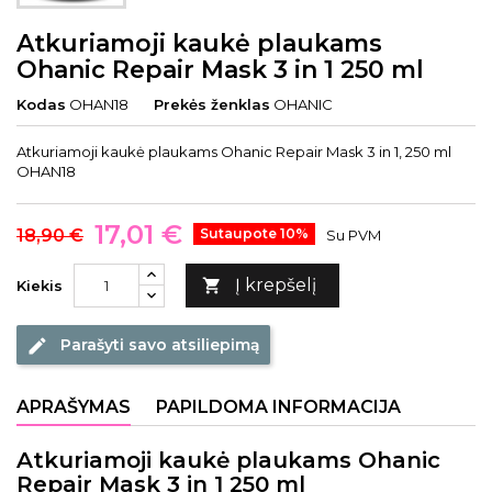
Atkuriamoji kaukė plaukams
Ohanic Repair Mask 3 in 1 250 ml
Kodas
OHAN18
Prekės ženklas
OHANIC
Atkuriamoji kaukė plaukams Ohanic Repair Mask 3 in 1, 250 ml
OHAN18
17,01 €
18,90 €
Sutaupote 10%
Su PVM
Į krepšelį

Kiekis
Parašyti savo atsiliepimą
edit
APRAŠYMAS
PAPILDOMA INFORMACIJA
Atkuriamoji kaukė plaukams Ohanic
Repair Mask 3 in 1 250 ml