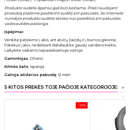
Produkto sudėtis ilgainiui gali būti keičiama. Prieš naudojant
produktą prašome pasitikrinti sudėtį ant pakuotės. Jei internete
nurodyta produkto sudėtis skiriasi nuo pateiktos ant pakuotės,
vadovaukitės pastarąja.
Įspėjimai:
Venkite patekimo į akis, ant atvirų žaizdų ir į burnos gleivinę.
Patekus į akis, nedelsiant išskalaukite gausiu vandens kiekiu.
Laikykite vaikams nepasiekiamoje vietoje.
Gamintojas
: Ohanic
Kilmės šalis
: Ispanija
Galioja atidarius pakuotę
: 12 mėn
5 KITOS PREKĖS TOJE PAČIOJE KATEGORIJOJE:
>
<
−10%