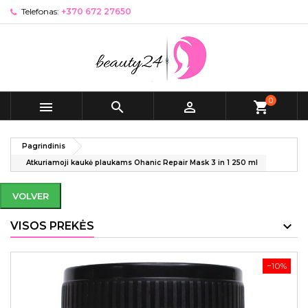
Telefonas:
+370 672 27650
0



shopping_cart
Pagrindinis
Atkuriamoji kaukė plaukams Ohanic Repair Mask 3 in 1 250 ml
VOLVER
VISOS PREKĖS
−10%