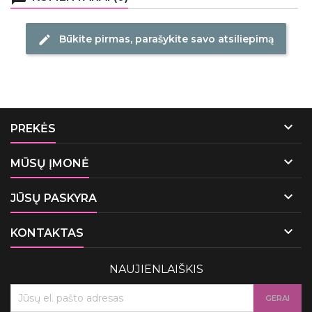
Būkite pirmas, parašykite savo atsiliepimą
edit

PREKĖS

MŪSŲ ĮMONĖ

JŪSŲ PASKYRA

KONTAKTAS
NAUJIENLAIŠKIS