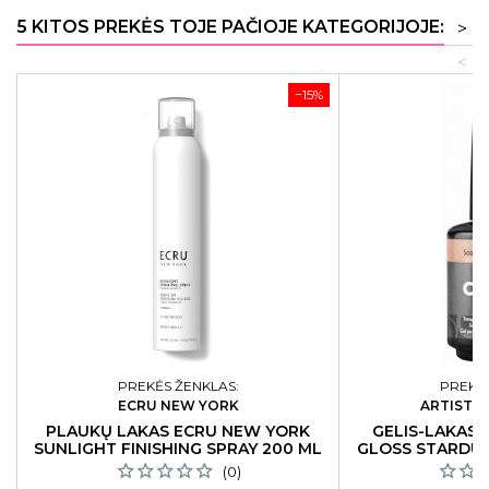
5 KITOS PREKĖS TOJE PAČIOJE KATEGORIJOJE:
>
<
−15%
PREKĖS ŽENKLAS:
PREKĖS
ECRU NEW YORK
ARTISTIC
PLAUKŲ LAKAS ECRU NEW YORK
GELIS-LAKAS 
SUNLIGHT FINISHING SPRAY 200 ML
GLOSS STARDUST
(0)