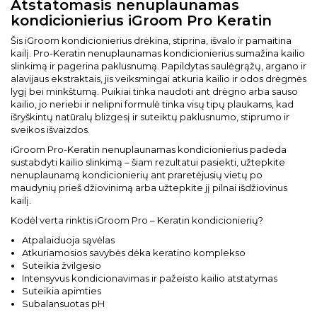
Atstatomasis nenuplaunamas
kondicionierius iGroom Pro Keratin
Šis iGroom kondicionierius drėkina, stiprina, išvalo ir pamaitina
kailį. Pro-Keratin nenuplaunamas kondicionierius sumažina kailio
slinkimą ir pagerina paklusnumą. Papildytas saulėgrąžų, argano ir
alavijaus ekstraktais, jis veiksmingai atkuria kailio ir odos drėgmės
lygį bei minkštumą. Puikiai tinka naudoti ant drėgno arba sauso
kailio, jo neriebi ir nelipni formulė tinka visų tipų plaukams, kad
išryškintų natūralų blizgesį ir suteiktų paklusnumo, stiprumo ir
sveikos išvaizdos.
iGroom Pro-Keratin nenuplaunamas kondicionierius padeda
sustabdyti kailio slinkimą – šiam rezultatui pasiekti, užtepkite
nenuplaunamą kondicionierių ant praretėjusių vietų po
maudynių prieš džiovinimą arba užtepkite jį pilnai išdžiovinus
kailį.
Kodėl verta rinktis iGroom Pro – Keratin kondicionierių?
Atpalaiduoja sąvėlas
Atkuriamosios savybės dėka keratino komplekso
Suteikia žvilgesio
Intensyvus kondicionavimas ir pažeisto kailio atstatymas
Suteikia apimties
Subalansuotas pH