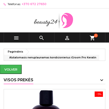
Telefonas:
+370 672 27650
0



shopping_cart
Pagrindinis
Atstatomasis nenuplaunamas kondicionierius iGroom Pro Keratin
VOLVER
VISOS PREKĖS
−5%