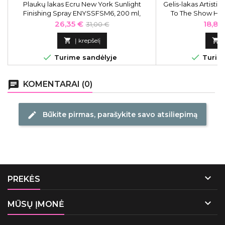
Plaukų lakas Ecru New York Sunlight
Gelis-lakas Artist
Finishing Spray ENYSSFSM6, 200 ml,
To The Show Holi
stiprios fiksacijos
Stardust In My E
Kaina
Bazinė
Kaina
26,35 €
18,81
31,00 €
kaina

Į krepšelį



Turime sandėlyje
Turime
chat
KOMENTARAI (0)
Būkite pirmas, parašykite savo atsiliepimą
edit

PREKĖS

MŪSŲ ĮMONĖ