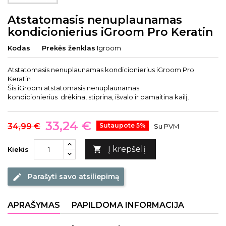
Atstatomasis nenuplaunamas
kondicionierius iGroom Pro Keratin
Kodas
Prekės ženklas
Igroom
Atstatomasis nenuplaunamas kondicionierius iGroom Pro
Keratin
Šis iGroom atstatomasis nenuplaunamas
kondicionierius drėkina, stiprina, išvalo ir pamaitina kailį.
33,24 €
34,99 €
Sutaupote 5%
Su PVM
Į krepšelį

Kiekis
Parašyti savo atsiliepimą
edit
APRAŠYMAS
PAPILDOMA INFORMACIJA