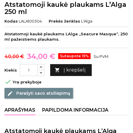
Atstatomoji kaukė plaukams L’Alga
250 ml
Kodas
LALA100304
Prekės ženklas
L'Alga
Atstatomoji kaukė plaukams LAlga „Seacure Masque“, 250
ml pažeistiems plaukams.
34,00 €
40,00 €
Sutaupote 15%
Su PVM
Į krepšelį

Kiekis

Yra prekyboje
Parašyti savo atsiliepimą
edit
APRAŠYMAS
PAPILDOMA INFORMACIJA
Atstatomoji kaukė plaukams L’Alga