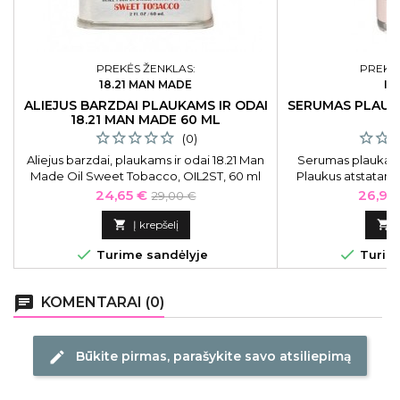
PREKĖS ŽENKLAS:
PREKĖS
18.21 MAN MADE
IN
ALIEJUS BARZDAI PLAUKAMS IR ODAI
SERUMAS PLAUK
18.21 MAN MADE 60 ML
1
(0)
Aliejus barzdai, plaukams ir odai 18.21 Man
Serumas plaukams 
Made Oil Sweet Tobacco, OIL2ST, 60 ml
Plaukus atstatant
Cream Keratin 
Kaina
Bazinė
Kaina
24,65 €
26,97
29,00 €
ICE26317, inten
kaina

Į krepšelį



Turime sandėlyje
Turime
chat
KOMENTARAI (0)
Būkite pirmas, parašykite savo atsiliepimą
edit