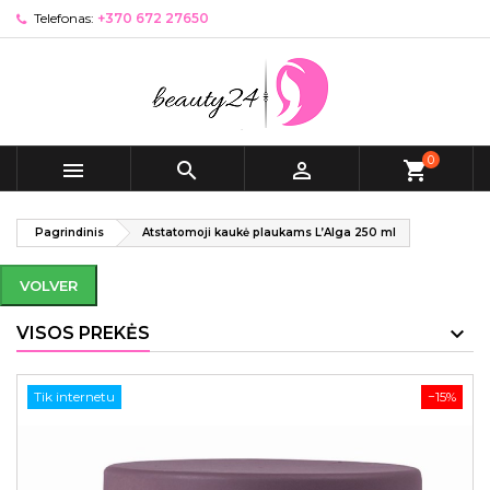
Telefonas:
+370 672 27650
0



shopping_cart
Pagrindinis
Atstatomoji kaukė plaukams L’Alga 250 ml
VOLVER
VISOS PREKĖS
Tik internetu
−15%