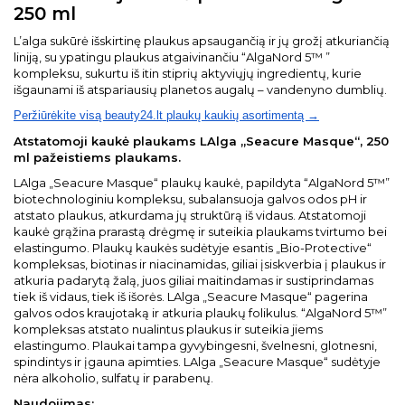
250 ml
L’alga sukūrė išskirtinę plaukus apsaugančią ir jų grožį atkuriančią
liniją, su ypatingu plaukus atgaivinančiu “AlgaNord 5™ ”
kompleksu, sukurtu iš itin stiprių aktyviųjų ingredientų, kurie
išgaunami iš atspariausių planetos augalų – vandenyno dumblių.
Peržiūrėkite visą beauty24.lt plaukų kaukių asortimentą →
Atstatomoji kaukė plaukams LAlga „Seacure Masque“, 250
ml pažeistiems plaukams.
LAlga „Seacure Masque“ plaukų kaukė, papildyta “AlgaNord 5™”
biotechnologiniu kompleksu, subalansuoja galvos odos pH ir
atstato plaukus, atkurdama jų struktūrą iš vidaus. Atstatomoji
kaukė grąžina prarastą drėgmę ir suteikia plaukams tvirtumo bei
elastingumo. Plaukų kaukės sudėtyje esantis „Bio-Protective“
kompleksas, biotinas ir niacinamidas, giliai įsiskverbia į plaukus ir
atkuria padarytą žalą, juos giliai maitindamas ir sustiprindamas
tiek iš vidaus, tiek iš išorės. LAlga „Seacure Masque“ pagerina
galvos odos kraujotaką ir atkuria plaukų folikulus. “AlgaNord 5™”
kompleksas atstato nualintus plaukus ir suteikia jiems
elastingumo. Plaukai tampa gyvybingesni, švelnesni, glotnesni,
spindintys ir įgauna apimties. LAlga „Seacure Masque“ sudėtyje
nėra alkoholio, sulfatų ir parabenų.
Naudojimas: