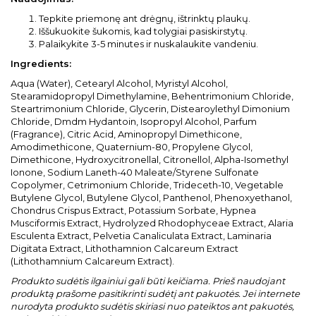
Tepkite priemonę ant drėgnų, ištrinktų plaukų.
Iššukuokite šukomis, kad tolygiai pasiskirstytų.
Palaikykite 3-5 minutes ir nuskalaukite vandeniu.
Ingredients:
Aqua (Water), Cetearyl Alcohol, Myristyl Alcohol,
Stearamidopropyl Dimethylamine, Behentrimonium Chloride,
Steartrimonium Chloride, Glycerin, Distearoylethyl Dimonium
Chloride, Dmdm Hydantoin, Isopropyl Alcohol, Parfum
(Fragrance), Citric Acid, Aminopropyl Dimethicone,
Amodimethicone, Quaternium-80, Propylene Glycol,
Dimethicone, Hydroxycitronellal, Citronellol, Alpha-Isomethyl
Ionone, Sodium Laneth-40 Maleate/Styrene Sulfonate
Copolymer, Cetrimonium Chloride, Trideceth-10, Vegetable
Butylene Glycol, Butylene Glycol, Panthenol, Phenoxyethanol,
Chondrus Crispus Extract, Potassium Sorbate, Hypnea
Musciformis Extract, Hydrolyzed Rhodophyceae Extract, Alaria
Esculenta Extract, Pelvetia Canaliculata Extract, Laminaria
Digitata Extract, Lithothamnion Calcareum Extract
(Lithothamnium Calcareum Extract).
Produkto sudėtis ilgainiui gali būti keičiama. Prieš naudojant
produktą prašome pasitikrinti sudėtį ant pakuotės. Jei internete
nurodyta produkto sudėtis skiriasi nuo pateiktos ant pakuotės,