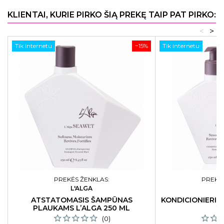
KLIENTAI, KURIE PIRKO ŠIĄ PREKĘ TAIP PAT PIRKO:
<
>
Tik internetu
−15%
Tik internetu
PREKĖS ŽENKLAS:
PREKĖS
L'ALGA
L
ATSTATOMASIS ŠAMPŪNAS
KONDICIONIERIU
PLAUKAMS L’ALGA 250 ML
2
(0)