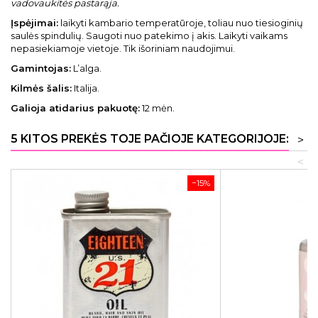
vadovaukitės pastarąja.
Įspėjimai:
laikyti kambario temperatūroje, toliau nuo tiesioginių
saulės spindulių. Saugoti nuo patekimo į akis. Laikyti vaikams
nepasiekiamoje vietoje. Tik išoriniam naudojimui.
Gamintojas:
L’alga.
Kilmės šalis:
Italija.
Galioja atidarius pakuotę:
12 mėn.
5 KITOS PREKĖS TOJE PAČIOJE KATEGORIJOJE:
>
<
−15%