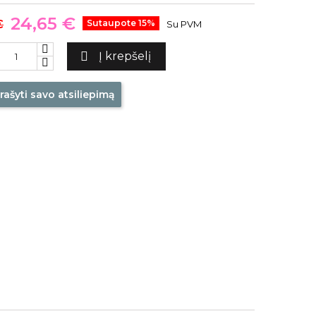
24,65 €
€
Sutaupote 15%
Su PVM

Į krepšelį
rašyti savo atsiliepimą