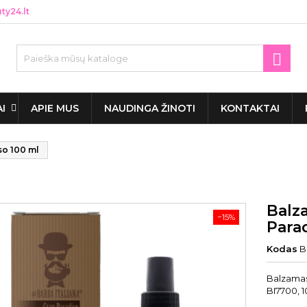
y24.lt

AI
APIE MUS
NAUDINGA ŽINOTI
KONTAKTAI
so 100 ml
Balz
−15%
Para
Kodas
B
Balzamas
BI7700, 