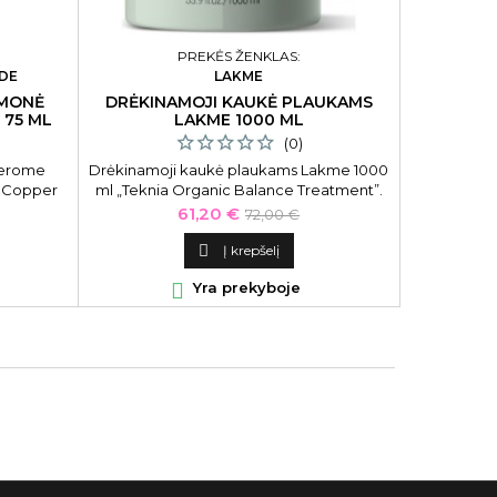
PREKĖS ŽENKLAS:
DE
LAKME
EMONĖ
DRĖKINAMOJI KAUKĖ PLAUKAMS
DAŽAN
 75 ML
LAKME 1000 ML
PLAUKAM
(0)
Jerome
Drėkinamoji kaukė plaukams Lakme 1000
Dažantis ko
r Copper
ml „Teknia Organic Balance Treatment”.
Colour Rev
palvį, 75
Intensyvaus poveikio drėkinamoji kaukė
Kaina
Bazinė
61,20 €
72,00 €
plaukams.
kaina

Į krepšelį

Yra prekyboje
