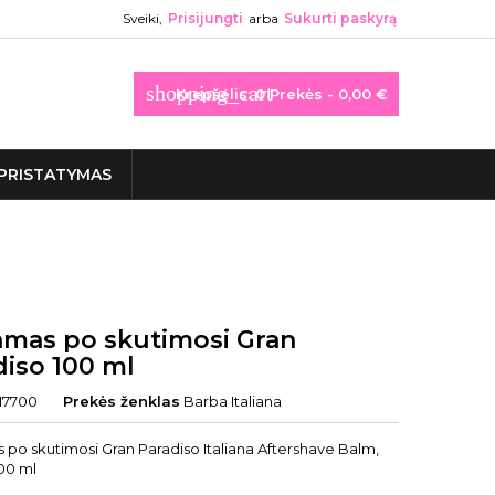
Sveiki,
Prisijungti
arba
Sukurti paskyrą
shopping_cart
Krepšelis:
0
Prekės - 0,00 €
PRISTATYMAS
amas po skutimosi Gran
diso 100 ml
I7700
Prekės ženklas
Barba Italiana
 po skutimosi Gran Paradiso Italiana Aftershave Balm,
100 ml