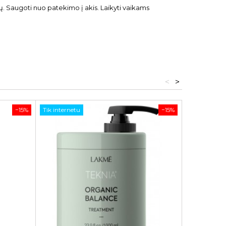
ų. Saugoti nuo patekimo į akis. Laikyti vaikams
<
>
−15%
Tik internetu
−15%