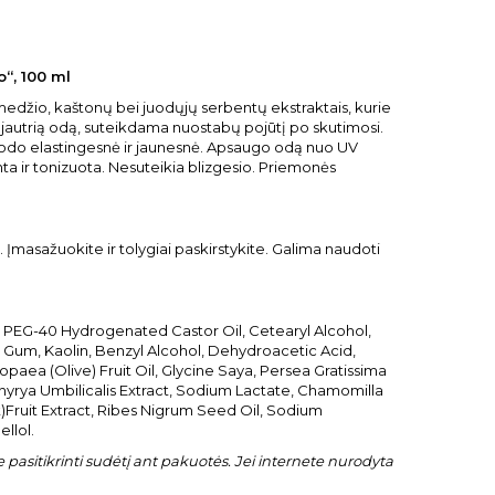
“, 100 ml
medžio, kaštonų bei juodųjų serbentų ekstraktais, kurie
 jautrią odą, suteikdama nuostabų pojūtį po skutimosi.
trodo elastingesnė ir jaunesnė. Apsaugo odą nuo UV
ta ir tonizuota. Nesuteikia blizgesio. Priemonės
. Įmasažuokite ir tolygiai paskirstykite. Galima naudoti
, PEG-40 Hydrogenated Castor Oil, Cetearyl Alcohol,
 Gum, Kaolin, Benzyl Alcohol, Dehydroacetic Acid,
ea (Olive) Fruit Oil, Glycine Saya, Persea Gratissima
phyrya Umbilicalis Extract, Sodium Lactate, Chamomilla
)Fruit Extract, Ribes Nigrum Seed Oil, Sodium
llol.
pasitikrinti sudėtį ant pakuotės. Jei internete nurodyta