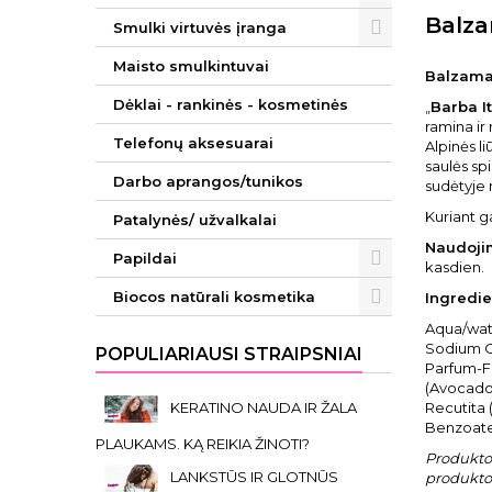
Balza
Smulki virtuvės įranga
Maisto smulkintuvai
Balzamas
Dėklai - rankinės - kosmetinės
„
Barba I
ramina ir
Telefonų aksesuarai
Alpinės l
saulės sp
Darbo aprangos/tunikos
sudėtyje 
Kuriant g
Patalynės/ užvalkalai
Naudoji
Papildai
kasdien.
Biocos natūrali kosmetika
Ingredie
Aqua/wate
Sodium Ce
POPULIARIAUSI STRAIPSNIAI
Parfum-Fr
(Avocado)
KERATINO NAUDA IR ŽALA
Recutita 
Benzoate,
PLAUKAMS. KĄ REIKIA ŽINOTI?
Produkto 
LANKSTŪS IR GLOTNŪS
produkto 