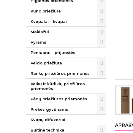
Higienos priemonės
Kūno priežiūra
Kvepalai - kvapai
Makiažui
Vyrams
Peniuarai - prijuostės
Veido priežiūra
Rankų priežiūros priemonės
Vaikų ir kūdikių priežiūros
priemonės
Pėdų priežiūros priemonės
Prekės gyvūnams
Kvapų difuzoriai
APRAŠ
Buitinė technika