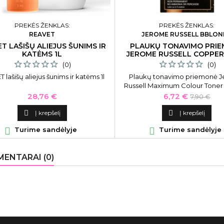
PREKĖS ŽENKLAS:
PREKĖS ŽENKLAS:
REAVET
JEROME RUSSELL BBLON
T LAŠIŠŲ ALIEJUS ŠUNIMS IR
PLAUKŲ TONAVIMO PRI
KATĖMS 1L
JEROME RUSSELL COPPER
(0)
(0)
 lašišų aliejus šunims ir katėms 1l
Plaukų tonavimo priemonė 
Russell Maximum Colour Tone
JR535010, plaukams suteikia ats
Kaina
Kaina
Bazinė
28,76 €
6,72 €
7,90 €
ml
kaina

Į krepšelį

Į krepšelį

Turime sandėlyje

Turime sandėlyje
ENTARAI (0)