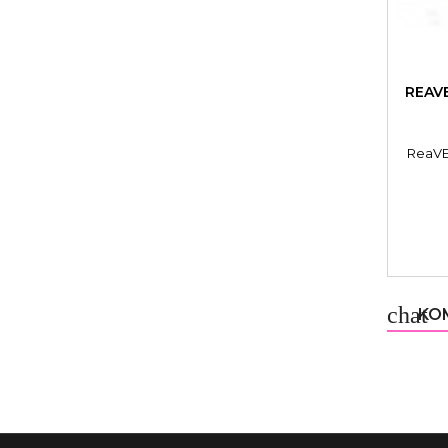
REAVE
ReaVET
chat
KOM