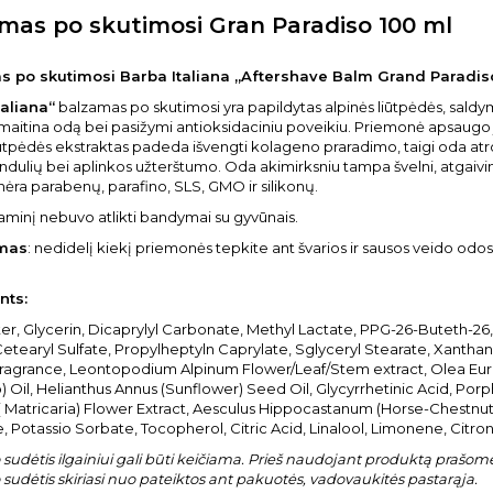
mas po skutimosi Gran Paradiso 100 ml
 po skutimosi Barba Italiana „Aftershave Balm Grand Paradiso
taliana“
balzamas po skutimosi yra papildytas alpinės liūtpėdės, saldy
 maitina odą bei pasižymi antioksidaciniu poveikiu. Priemonė apsaugo
iūtpėdės ekstraktas padeda išvengti kolageno praradimo, taigi oda a
indulių bei aplinkos užterštumo. Oda akimirksniu tampa švelni, atgaivin
nėra parabenų, parafino, SLS, GMO ir silikonų.
aminį nebuvo atlikti bandymai su gyvūnais.
mas
: nedidelį kiekį priemonės tepkite ant švarios ir sausos veido odos
nts:
r, Glycerin, Dicaprylyl Carbonate, Methyl Lactate, PPG-26-Buteth-26
tearyl Sulfate, Propylheptyln Caprylate, Sglyceryl Stearate, Xanthan
agrance, Leontopodium Alpinum Flower/Leaf/Stem extract, Olea Europa
 Oil, Helianthus Annus (Sunflower) Seed Oil, Glycyrrhetinic Acid, Por
( Matricaria) Flower Extract, Aesculus Hippocastanum (Horse-Chestnut
 Potassio Sorbate, Tocopherol, Citric Acid, Linalool, Limonene, Citrone
sudėtis ilgainiui gali būti keičiama. Prieš naudojant produktą prašome 
sudėtis skiriasi nuo pateiktos ant pakuotės, vadovaukitės pastarąja.