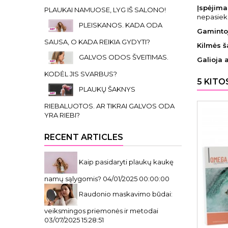
Įspėjimai
PLAUKAI NAMUOSE, LYG IŠ SALONO!
nepasieki
PLEISKANOS. KADA ODA
Gaminto
SAUSA, O KADA REIKIA GYDYTI?
Kilmės ša
GALVOS ODOS ŠVEITIMAS.
Galioja 
KODĖL JIS SVARBUS?
5 KITO
PLAUKŲ ŠAKNYS
RIEBALUOTOS. AR TIKRAI GALVOS ODA
YRA RIEBI?
RECENT ARTICLES
Kaip pasidaryti plaukų kaukę
namų sąlygomis?
04/01/2025 00:00:00
Raudonio maskavimo būdai:
veiksmingos priemonės ir metodai
03/07/2025 15:28:51