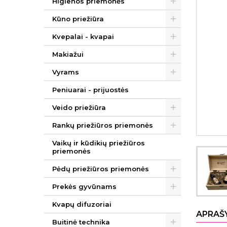
Higienos priemonės
Kūno priežiūra
Kvepalai - kvapai
Makiažui
Vyrams
Peniuarai - prijuostės
Veido priežiūra
Rankų priežiūros priemonės
Vaikų ir kūdikių priežiūros
priemonės
Pėdų priežiūros priemonės
Prekės gyvūnams
Kvapų difuzoriai
APRAŠ
Buitinė technika