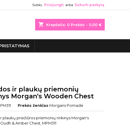
Sveiki,
Prisijungti
arba
Sukurti paskyrą
shopping_cart
Krepšelis:
0
Prekės - 0,00 €
PRISTATYMAS
dos ir plaukų priemonių
inys Morgan's Wooden Chest
PM311
Prekės ženklas
Morgans Pomade
r plaukų priežiūros priemonių rinkinys Morgan's
Oudh & Amber Chest, MPM311