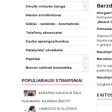
Barzd
Smulki virtuvės įranga
Morgan'
Maisto smulkintuvai
formavim
„Beard O
Dėklai - rankinės - kosmetinės
Pomada 
Telefonų aksesuarai
Stiprios 
tirpsta v
Darbo aprangos/tunikos
ir gintar
Patalynės/ užvalkalai
Naudoji
Papildai
Barzdos 
100 % nat
Biocos natūrali kosmetika
paskirstys
Naudoji
POPULIARIAUSI STRAIPSNIAI
Jungtinė 
KERATINO NAUDA IR ŽALA
5 KITO
PLAUKAMS. KĄ REIKIA ŽINOTI?
LANKSTŪS IR GLOTNŪS