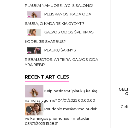
PLAUKAI NAMUOSE, LYG IŠ SALONO!
PLEISKANOS. KADA ODA
SAUSA, O KADA REIKIA GYDYTI?
GALVOS ODOS ŠVEITIMAS.
KODĖL JIS SVARBUS?
PLAUKŲ ŠAKNYS
RIEBALUOTOS. AR TIKRAI GALVOS ODA
YRA RIEBI?
RECENT ARTICLES
GEL
Kaip pasidaryti plaukų kaukę
G
namų sąlygomis?
04/01/2025 00:00:00
Geli
Raudonio maskavimo būdai:
veiksmingos priemonės ir metodai
03/07/2025 15:28:51