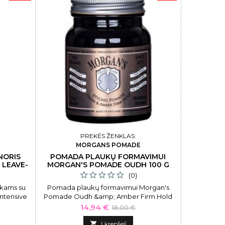
PREKĖS ŽENKLAS:
MORGANS POMADE
AR
NORIS
POMADA PLAUKŲ FORMAVIMUI
DIP SIST
 LEAVE-
MORGAN'S POMADE OUDH 100 G
AKRILA
(0)
kams su
Pomada plaukų formavimui Morgan's
DIP sistem
Intensive
Pomade Oudh &amp; Amber Firm Hold
Artisti
ml
Styling Pomade MPM271, stiprios
Kaina
Bazinė
14,94 €
18,00 €
fiksacijos, su keratinu 100 g
kaina

Į krepšelį