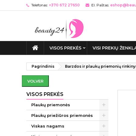
Telefonas:
+370 672 27650
El. Paštas:
eshop@beaut
VISOS PREKĖS
VISI PREKIŲ ŽENKL
Pagrindinis
Barzdos ir plaukų priemonių rinki
VOLVER
VISOS PREKĖS
Plaukų priemonės
Plaukų priežiūros priemonės
Viskas nagams