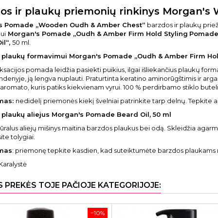
os ir plaukų priemonių rinkinys Morgan's
s Pomade „Wooden Oudh & Amber Chest“
barzdos ir plaukų prie
ui
Morgan's Pomade „Oudh & Amber Firm Hold Styling
Pomade
il“,
50 ml.
plaukų formavimui Morgan's Pomade „Oudh & Amber Firm Hold
fiksacijos pomada leidžia pasiekti puikius, ilgai išliekančius plaukų for
andenyje, ją lengva nuplauti. Praturtinta keratino aminorūgštimis ir ar
o aromato, kuris patiks kiekvienam vyrui. 100 % perdirbamo stiklo butel
mas:
nedidelį priemonės kiekį švelniai patrinkite tarp delnų. Tepkit
plaukų aliejus Morgan's Pomade Beard Oil, 50 ml
ūralus aliejų mišinys maitina barzdos plaukus bei odą. Skleidžia agar
ite tolygiai.
mas
: priemonę tepkite kasdien, kad suteiktumėte barzdos plaukams
Karalystė
S PREKĖS TOJE PAČIOJE KATEGORIJOJE:
−10%