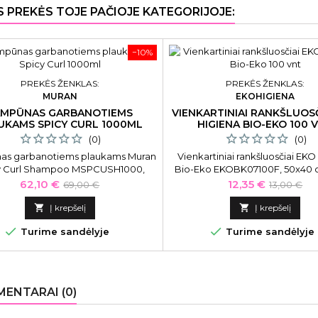
S PREKĖS TOJE PAČIOJE KATEGORIJOJE:
−10%
PREKĖS ŽENKLAS:
PREKĖS ŽENKLAS:
MURAN
EKOHIGIENA
AMPŪNAS GARBANOTIEMS
VIENKARTINIAI RANKŠLUOSČ
UKAMS SPICY CURL 1000ML
HIGIENA BIO-EKO 100 
(0)
(0)
as garbanotiems plaukams Muran
Vienkartiniai rankšluosčiai EKO
y Curl Shampoo MSPCUSH1000,
Bio-Eko EKOBK07100F, 50x40 
1000 ml
tinka pedikiūrui, 100 vnt
Kaina
Bazinė
Kaina
Bazinė
62,10 €
12,35 €
69,00 €
13,00 €
kaina
kaina

Į krepšelį

Į krepšelį


Turime sandėlyje
Turime sandėlyje
ENTARAI (0)