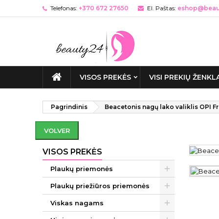
Telefonas:
+370 672 27650
El. Paštas:
eshop@beaut
VISOS PREKĖS
VISI PREKIŲ ŽENKL
Pagrindinis
Beacetonis nagų lako valiklis OPI F
VOLVER
VISOS PREKĖS
Plaukų priemonės
Plaukų priežiūros priemonės
Viskas nagams