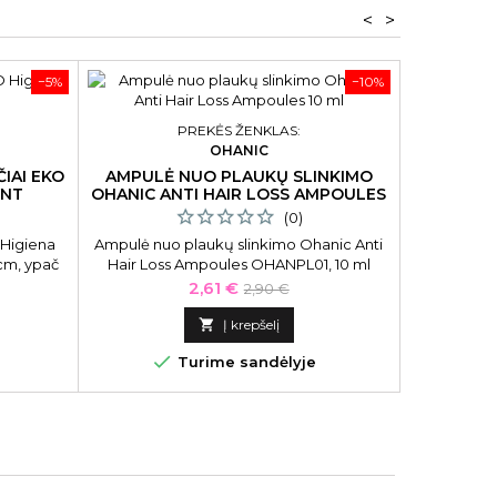
<
>
−5%
−10%
PREKĖS ŽENKLAS:
OHANIC
IAI EKO
AMPULĖ NUO PLAUKŲ SLINKIMO
SKAISTI
VNT
OHANIC ANTI HAIR LOSS AMPOULES
IROHA DI
10 ML
(0)
 Higiena
Ampulė nuo plaukų slinkimo Ohanic Anti
Skaistinant
cm, ypač
Hair Loss Ampoules OHANPL01, 10 ml
Collect
.
Glowing MT
Kaina
Bazinė
2,61 €
2,90 €
kaina

Į krepšelį


Turime sandėlyje