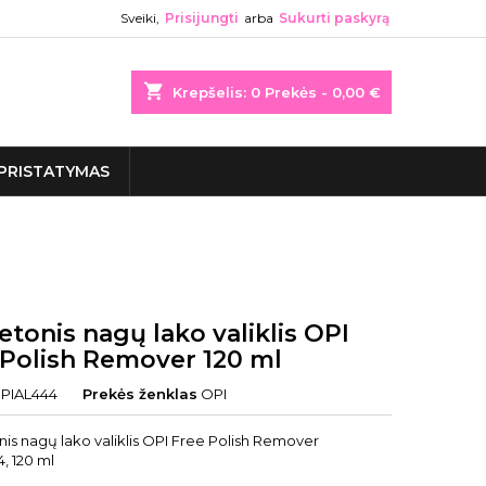
Sveiki,
Prisijungti
arba
Sukurti paskyrą
shopping_cart
Krepšelis:
0
Prekės - 0,00 €
PRISTATYMAS
tonis nagų lako valiklis OPI
 Polish Remover 120 ml
PIAL444
Prekės ženklas
OPI
is nagų lako valiklis OPI Free Polish Remover
, 120 ml