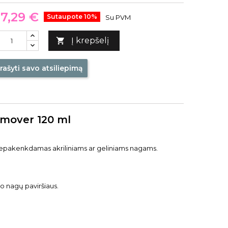
7,29 €
Sutaupote 10%
Su PVM
Į krepšelį

rašyti savo atsiliepimą
emover 120 ml
ą, nepakenkdamas akriliniams ar geliniams nagams.
o nagų paviršiaus.