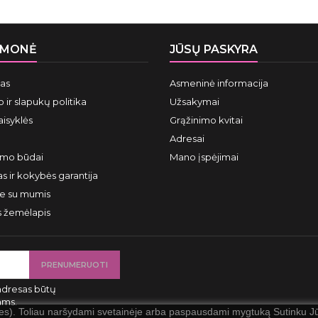
ĮMONĖ
JŪSŲ PASKYRA
mas
Asmeninė informacija
 ir slapukų politika
Užsakymai
aisyklės
Grąžinimo kvitai
Adresai
ymo būdai
Mano įspėjimai
s ir kokybės garantija
te su mumis
s žemėlapis
adresas būtų
ams.
ies). Toliau naršydami svetainėje arba paspausdami mygtuką Sutinku Jūs