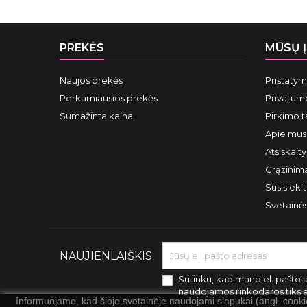
PREKĖS
MŪSŲ 
Naujos prekės
Pristaty
Perkamiausios prekės
Privatumo
Sumažinta kaina
Pirkimo t
Apie mus
Atsiskait
Grąžinima
Susisieki
Svetainė
NAUJIENLAIŠKIS
Sutinku, kad mano el. pašto 
naudojamos rinkodaros tiksl
Informuojame, kad šioje svetainėje naudojami slapukai (angl. cook