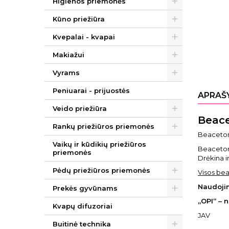
Higienos priemonės
Kūno priežiūra
Kvepalai - kvapai
Makiažui
Vyrams
Peniuarai - prijuostės
APRAŠ
Veido priežiūra
Beace
Rankų priežiūros priemonės
Beacetoni
Vaikų ir kūdikių priežiūros
Beacetoni
priemonės
Drėkina i
Pėdų priežiūros priemonės
Visos bea
Naudoji
Prekės gyvūnams
„OPI“ – 
Kvapų difuzoriai
JAV
Buitinė technika