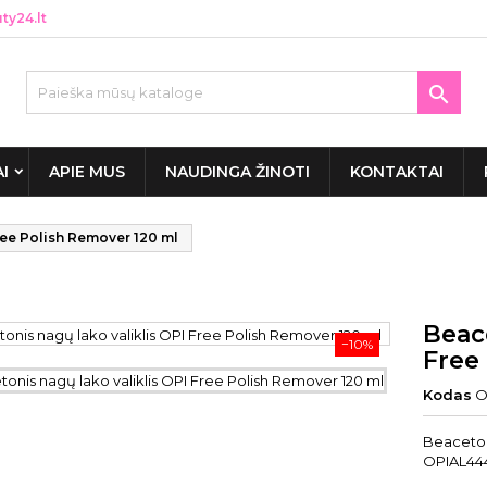
y24.lt

AI
APIE MUS
NAUDINGA ŽINOTI
KONTAKTAI
ree Polish Remover 120 ml
Beace
−10%
Free
Kodas
O
Beaceton
OPIAL444