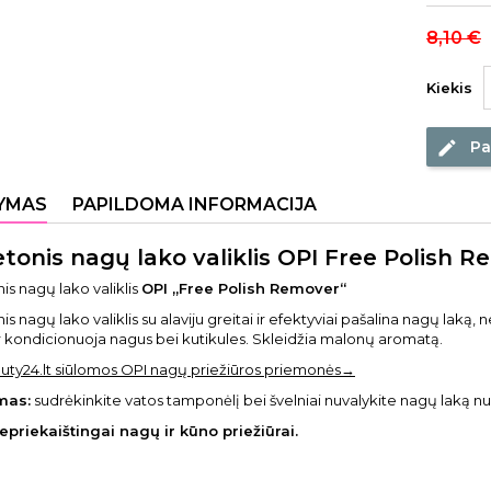
8,10 €
Kiekis
Pa
edit
YMAS
PAPILDOMA INFORMACIJA
tonis nagų lako valiklis OPI Free Polish R
s nagų lako valiklis
OPI „Free Polish Remover“
s nagų lako valiklis su alaviju greitai ir efektyviai pašalina nagų lak
r kondicionuoja nagus bei kutikules. Skleidžia malonų aromatą.
uty24.lt siūlomos OPI nagų priežiūros priemonės→
mas:
sudrėkinkite vatos tamponėlį bei švelniai nuvalykite nagų laką nu
nepriekaištingai nagų ir kūno priežiūrai.