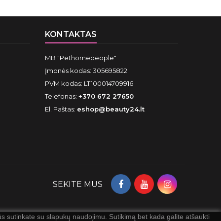
KONTAKTAS
MB "Pethomepeople"
Įmonės kodas: 305695822
PVM kodas: LT100014709916
Telefonas:
+370 672 27650
El. Paštas:
eshop@beauty24.lt
SEKITE MUS
 sutinkate su slapukų naudojimu. Sutikimą bet kada galite atšaukti