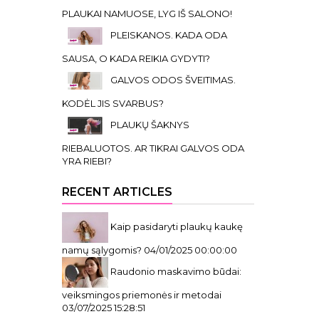
PLAUKAI NAMUOSE, LYG IŠ SALONO!
PLEISKANOS. KADA ODA
SAUSA, O KADA REIKIA GYDYTI?
GALVOS ODOS ŠVEITIMAS.
KODĖL JIS SVARBUS?
PLAUKŲ ŠAKNYS
RIEBALUOTOS. AR TIKRAI GALVOS ODA
YRA RIEBI?
RECENT ARTICLES
Kaip pasidaryti plaukų kaukę
namų sąlygomis?
04/01/2025 00:00:00
Raudonio maskavimo būdai:
veiksmingos priemonės ir metodai
03/07/2025 15:28:51