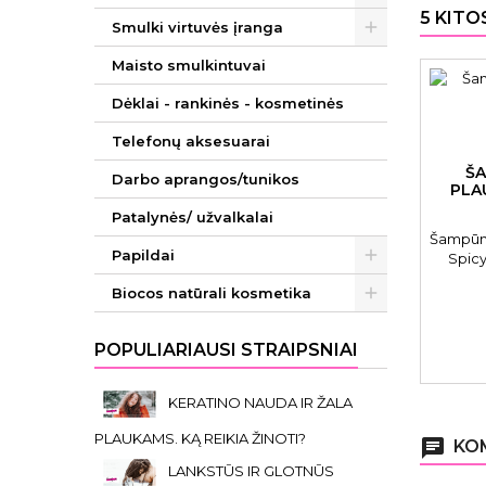
5 KITO
Smulki virtuvės įranga
Maisto smulkintuvai
Dėklai - rankinės - kosmetinės
Telefonų aksesuarai
Š
Darbo aprangos/tunikos
PLA
Patalynės/ užvalkalai
Šampūn
Papildai
Spic
Biocos natūrali kosmetika
POPULIARIAUSI STRAIPSNIAI
KERATINO NAUDA IR ŽALA
PLAUKAMS. KĄ REIKIA ŽINOTI?
chat
KOM
LANKSTŪS IR GLOTNŪS