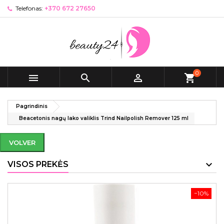
Telefonas:
+370 672 27650
0



shopping_cart
Pagrindinis
Beacetonis nagų lako valiklis Trind Nailpolish Remover 125 ml
VOLVER
VISOS PREKĖS
−10%