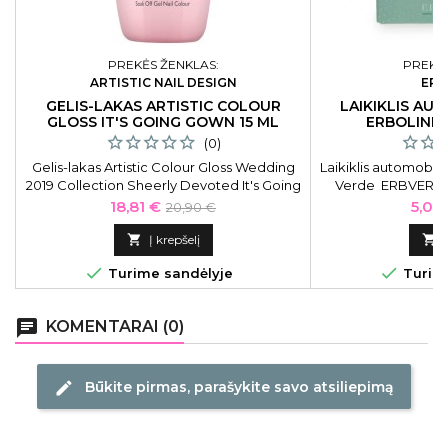
PREKĖS ŽENKLAS:
PREKĖS
ARTISTIC NAIL DESIGN
ERB
GELIS-LAKAS ARTISTIC COLOUR
LAIKIKLIS AU
GLOSS IT'S GOING GOWN 15 ML
ERBOLINE
(0)
Gelis-lakas Artistic Colour Gloss Wedding
Laikiklis automobil
2019 Collection Sheerly Devoted It's Going
Verde ERBVERDE Ši
Gown ART2700226, 15 ml
kuriam kvapui aut
Kaina
Bazinė
Kain
18,81 €
5,02
20,90 €
„Amber“, „Flower
kaina

Į krepšelį



Turime sandėlyje
Turime
chat
KOMENTARAI (0)
Būkite pirmas, parašykite savo atsiliepimą
edit