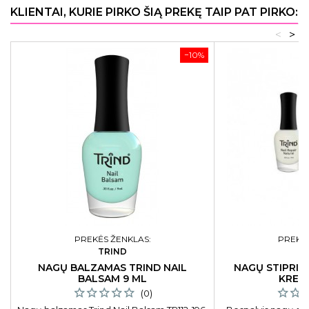
KLIENTAI, KURIE PIRKO ŠIĄ PREKĘ TAIP PAT PIRKO:
<
>
−10%
PREKĖS ŽENKLAS:
PREKĖS
TRIND
T
NAGŲ BALZAMAS TRIND NAIL
NAGŲ STIPRIKL
BALSAM 9 ML
KREM
(0)