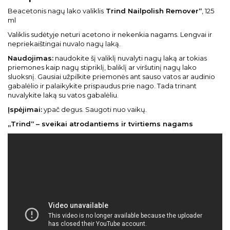
Beacetonis nagų lako valiklis
Trind Nailpolish Remover“
, 125
ml
Valiklis sudėtyje neturi acetono ir nekenkia nagams. Lengvai ir
nepriekaištingai nuvalo nagų laką.
Naudojimas:
naudokite šį valiklį nuvalyti nagų laką ar tokias
priemones kaip nagų stipriklį, baliklį ar viršutinį nagų lako
sluoksnį. Gausiai užpilkite priemonės ant sauso vatos ar audinio
gabalėlio ir palaikykite prispaudus prie nago. Tada trinant
nuvalykite laką su vatos gabalėliu.
Įspėjimai:
ypač degus. Saugoti nuo vaikų.
„Trind“ – sveikai atrodantiems ir tvirtiems nagams