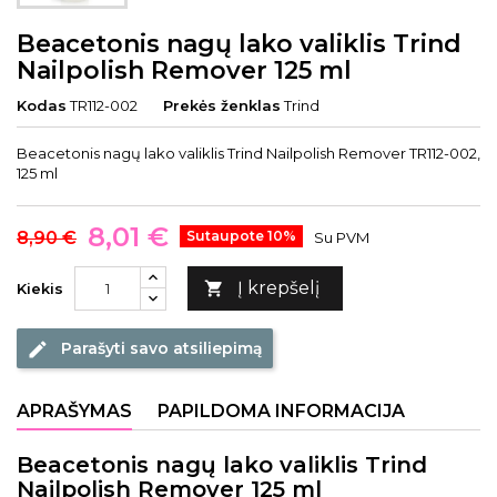
Beacetonis nagų lako valiklis Trind
Nailpolish Remover 125 ml
Kodas
TR112-002
Prekės ženklas
Trind
Beacetonis nagų lako valiklis Trind Nailpolish Remover TR112-002,
125 ml
8,01 €
8,90 €
Sutaupote 10%
Su PVM
Į krepšelį

Kiekis
Parašyti savo atsiliepimą
edit
APRAŠYMAS
PAPILDOMA INFORMACIJA
Beacetonis nagų lako valiklis Trind
Nailpolish Remover 125 ml